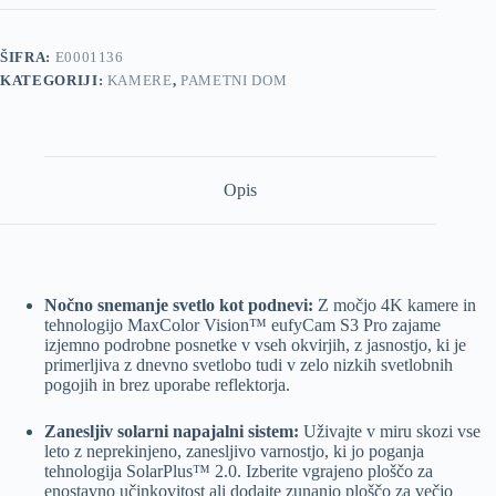
+
baza
količina
ŠIFRA:
E0001136
KATEGORIJI:
KAMERE
,
PAMETNI DOM
Opis
Nočno snemanje svetlo kot podnevi:
Z močjo 4K kamere in
tehnologijo MaxColor Vision™ eufyCam S3 Pro zajame
izjemno podrobne posnetke v vseh okvirjih, z jasnostjo, ki je
primerljiva z dnevno svetlobo tudi v zelo nizkih svetlobnih
pogojih in brez uporabe reflektorja.
Zanesljiv solarni napajalni sistem:
Uživajte v miru skozi vse
leto z neprekinjeno, zanesljivo varnostjo, ki jo poganja
tehnologija SolarPlus™ 2.0. Izberite vgrajeno ploščo za
enostavno učinkovitost ali dodajte zunanjo ploščo za večjo