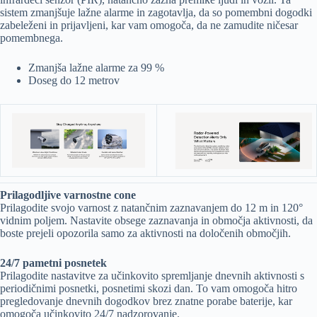
sistem zmanjšuje lažne alarme in zagotavlja, da so pomembni dogodki
zabeleženi in prijavljeni, kar vam omogoča, da ne zamudite ničesar
pomembnega.
Zmanjša lažne alarme za 99 %
Doseg do 12 metrov
Prilagodljive varnostne cone
Prilagodite svojo varnost z natančnim zaznavanjem do 12 m in 120°
vidnim poljem. Nastavite obsege zaznavanja in območja aktivnosti, da
boste prejeli opozorila samo za aktivnosti na določenih območjih.
24/7 pametni posnetek
Prilagodite nastavitve za učinkovito spremljanje dnevnih aktivnosti s
periodičnimi posnetki, posnetimi skozi dan. To vam omogoča hitro
pregledovanje dnevnih dogodkov brez znatne porabe baterije, kar
omogoča učinkovito 24/7 nadzorovanje.