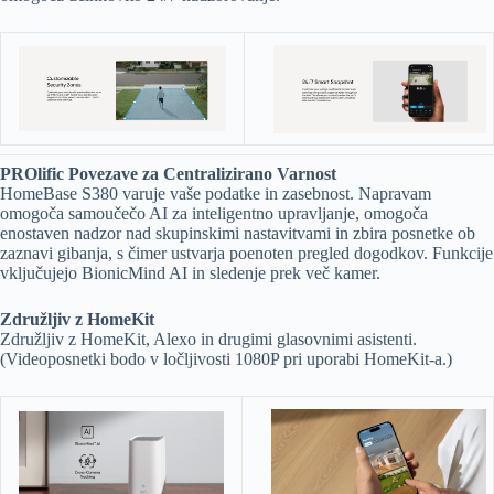
PROlific Povezave za Centralizirano Varnost
HomeBase S380 varuje vaše podatke in zasebnost. Napravam
omogoča samoučečo AI za inteligentno upravljanje, omogoča
enostaven nadzor nad skupinskimi nastavitvami in zbira posnetke ob
zaznavi gibanja, s čimer ustvarja poenoten pregled dogodkov. Funkcije
vključujejo BionicMind AI in sledenje prek več kamer.
Združljiv z HomeKit
Združljiv z HomeKit, Alexo in drugimi glasovnimi asistenti.
(Videoposnetki bodo v ločljivosti 1080P pri uporabi HomeKit-a.)