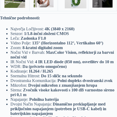
Tehnične podrobnosti:
Največja Ločljivost:
4K (3840 x 2160)
Senzor:
1/1.8-inčni zloženi CMOS
Leča:
Zaslonka F1.0
Vidno Polje:
135° (Horizontalno 112°, Vertikalno 60°)
Zoom:
8-kratni digitalni zoom
Nočni Vid v Barvah:
MaxColor Vision, reflektorji za barvni
nočni vid
IR Nočni Vid:
4 IR LED diode (850 nm), osvetlitev do 10 m
WDR:
Da (privzeto omogočeno)
Kodiranje:
H.264 / H.265
Snemalna Hitrost:
Do 15 sličic na sekundo
Dvostranska Komunikacija:
Polni dupleks dvostranski zvok
Mikrofon:
Dvojni mikrofon z zmanjšanjem hrupa
Sirena:
Zvočnik visoke kakovosti s 100 dB varnostno sireno
pri 0,1 m
Napajanje:
Polnilna baterija
Dvojni Način Napajanja:
Dinamično preklapljanje med
priključnim napajanjem (potreben je USB-C kabel) in
baterijskim napajanjem