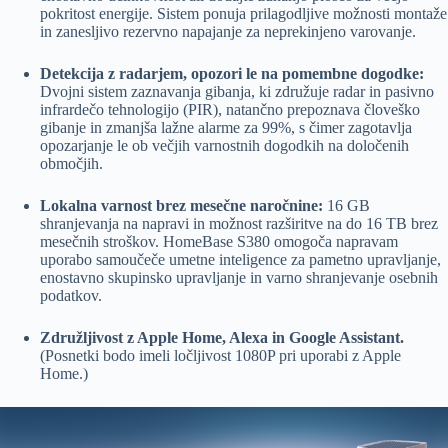
pokritost energije. Sistem ponuja prilagodljive možnosti montaže
in zanesljivo rezervno napajanje za neprekinjeno varovanje.
Detekcija z radarjem, opozori le na pomembne dogodke:
Dvojni sistem zaznavanja gibanja, ki združuje radar in pasivno
infrardečo tehnologijo (PIR), natančno prepoznava človeško
gibanje in zmanjša lažne alarme za 99%, s čimer zagotavlja
opozarjanje le ob večjih varnostnih dogodkih na določenih
območjih.
Lokalna varnost brez mesečne naročnine:
16 GB
shranjevanja na napravi in možnost razširitve na do 16 TB brez
mesečnih stroškov. HomeBase S380 omogoča napravam
uporabo samoučeče umetne inteligence za pametno upravljanje,
enostavno skupinsko upravljanje in varno shranjevanje osebnih
podatkov.
Združljivost z Apple Home, Alexa in Google Assistant.
(Posnetki bodo imeli ločljivost 1080P pri uporabi z Apple
Home.)