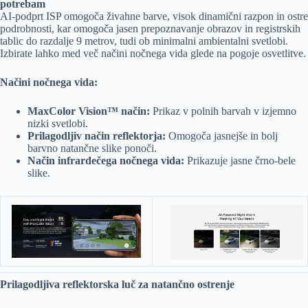
potrebam
AI-podprt ISP omogoča živahne barve, visok dinamični razpon in ostre
podrobnosti, kar omogoča jasen prepoznavanje obrazov in registrskih
tablic do razdalje 9 metrov, tudi ob minimalni ambientalni svetlobi.
Izbirate lahko med več načini nočnega vida glede na pogoje osvetlitve.
Načini nočnega vida:
MaxColor Vision™ način:
Prikaz v polnih barvah v izjemno
nizki svetlobi.
Prilagodljiv način reflektorja:
Omogoča jasnejše in bolj
barvno natančne slike ponoči.
Način infrardečega nočnega vida:
Prikazuje jasne črno-bele
slike.
Prilagodljiva reflektorska luč za natančno ostrenje