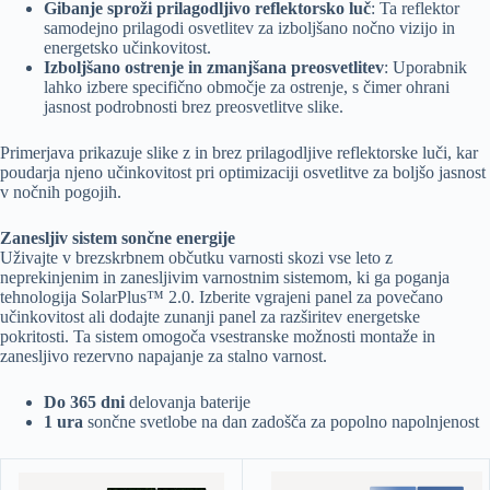
Gibanje sproži prilagodljivo reflektorsko luč
: Ta reflektor
samodejno prilagodi osvetlitev za izboljšano nočno vizijo in
energetsko učinkovitost.
Izboljšano ostrenje in zmanjšana preosvetlitev
: Uporabnik
lahko izbere specifično območje za ostrenje, s čimer ohrani
jasnost podrobnosti brez preosvetlitve slike.
Primerjava prikazuje slike z in brez prilagodljive reflektorske luči, kar
poudarja njeno učinkovitost pri optimizaciji osvetlitve za boljšo jasnost
v nočnih pogojih.
Zanesljiv sistem sončne energije
Uživajte v brezskrbnem občutku varnosti skozi vse leto z
neprekinjenim in zanesljivim varnostnim sistemom, ki ga poganja
tehnologija SolarPlus™ 2.0. Izberite vgrajeni panel za povečano
učinkovitost ali dodajte zunanji panel za razširitev energetske
pokritosti. Ta sistem omogoča vsestranske možnosti montaže in
zanesljivo rezervno napajanje za stalno varnost.
Do 365 dni
delovanja baterije
1 ura
sončne svetlobe na dan zadošča za popolno napolnjenost