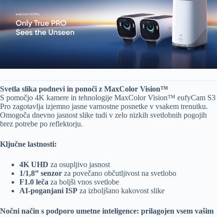
Svetla slika podnevi in ponoči z MaxColor Vision™
S pomočjo 4K kamere in tehnologije MaxColor Vision™ eufyCam S3
Pro zagotavlja izjemno jasne varnostne posnetke v vsakem trenutku.
Omogoča dnevno jasnost slike tudi v zelo nizkih svetlobnih pogojih
brez potrebe po reflektorju.
Ključne lastnosti:
4K UHD
za osupljivo jasnost
1/1,8” senzor
za povečano občutljivost na svetlobo
F1.0 leča
za boljši vnos svetlobe
AI-poganjani ISP
za izboljšano kakovost slike
Nočni način s podporo umetne inteligence: prilagojen vsem vašim