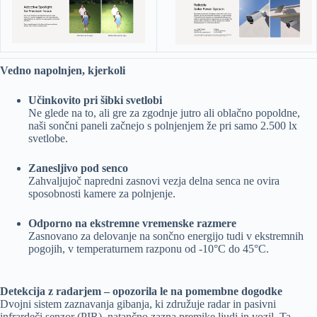
Vedno napolnjen, kjerkoli
Učinkovito pri šibki svetlobi
Ne glede na to, ali gre za zgodnje jutro ali oblačno popoldne,
naši sončni paneli začnejo s polnjenjem že pri samo 2.500 lx
svetlobe.
Zanesljivo pod senco
Zahvaljujoč napredni zasnovi vezja delna senca ne ovira
sposobnosti kamere za polnjenje.
Odporno na ekstremne vremenske razmere
Zasnovano za delovanje na sončno energijo tudi v ekstremnih
pogojih, v temperaturnem razponu od -10°C do 45°C.
Detekcija z radarjem – opozorila le na pomembne dogodke
Dvojni sistem zaznavanja gibanja, ki združuje radar in pasivni
infrardeči senzor (PIR), natančno zazna premike ljudi in vozil. Ta