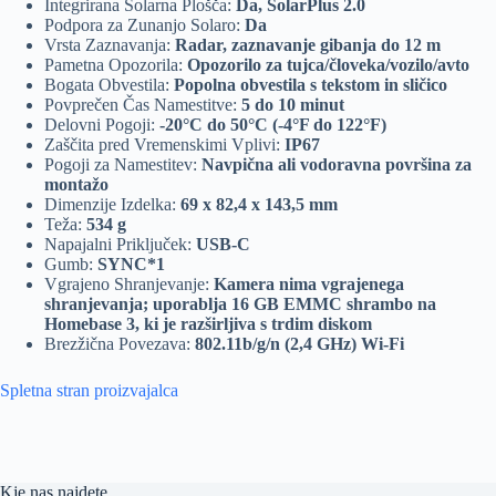
Integrirana Solarna Plošča:
Da, SolarPlus 2.0
Podpora za Zunanjo Solaro:
Da
Vrsta Zaznavanja:
Radar, zaznavanje gibanja do 12 m
Pametna Opozorila:
Opozorilo za tujca/človeka/vozilo/avto
Bogata Obvestila:
Popolna obvestila s tekstom in sličico
Povprečen Čas Namestitve:
5 do 10 minut
Delovni Pogoji:
-20°C do 50°C (-4°F do 122°F)
Zaščita pred Vremenskimi Vplivi:
IP67
Pogoji za Namestitev:
Navpična ali vodoravna površina za
montažo
Dimenzije Izdelka:
69 x 82,4 x 143,5 mm
Teža:
534 g
Napajalni Priključek:
USB-C
Gumb:
SYNC*1
Vgrajeno Shranjevanje:
Kamera nima vgrajenega
shranjevanja; uporablja 16 GB EMMC shrambo na
Homebase 3, ki je razširljiva s trdim diskom
Brezžična Povezava:
802.11b/g/n (2,4 GHz) Wi-Fi
Spletna stran proizvajalca
Kje nas najdete