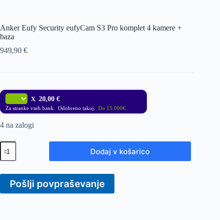
Anker Eufy Security eufyCam S3 Pro komplet 4 kamere +
baza
949,90
€
X
20,00 €
Za stranke vseh bank. Odobreno takoj.
Do 15.000€.
4 na zalogi
Anker
Dodaj v košarico
Eufy
Security
eufyCam
S3
Pošlji povpraševanje
Pro
komplet
4
kamere