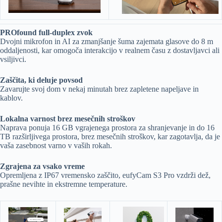
PROfound full-duplex zvok
Dvojni mikrofon in AI za zmanjšanje šuma zajemata glasove do 8 m
oddaljenosti, kar omogoča interakcijo v realnem času z dostavljavci ali
vsiljivci.
Zaščita, ki deluje povsod
Zavarujte svoj dom v nekaj minutah brez zapletene napeljave in
kablov.
Lokalna varnost brez mesečnih stroškov
Naprava ponuja 16 GB vgrajenega prostora za shranjevanje in do 16
TB razširljivega prostora, brez mesečnih stroškov, kar zagotavlja, da je
vaša zasebnost varno v vaših rokah.
Zgrajena za vsako vreme
Opremljena z IP67 vremensko zaščito, eufyCam S3 Pro vzdrži dež,
prašne nevihte in ekstremne temperature.