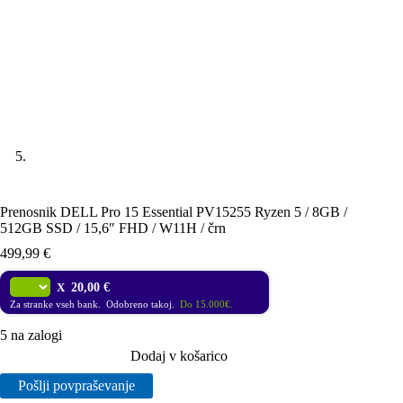
Prenosnik DELL Pro 15 Essential PV15255 Ryzen 5 / 8GB /
512GB SSD / 15,6″ FHD / W11H / črn
499,99
€
X
20,00 €
Za stranke vseh bank. Odobreno takoj.
Do 15.000€.
5 na zalogi
Dodaj v košarico
Pošlji povpraševanje