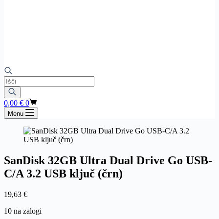
Products
search
Shopping
0,00
€
0
cart
Menu
SanDisk 32GB Ultra Dual Drive Go USB-
C/A 3.2 USB ključ (črn)
19,63
€
10 na zalogi