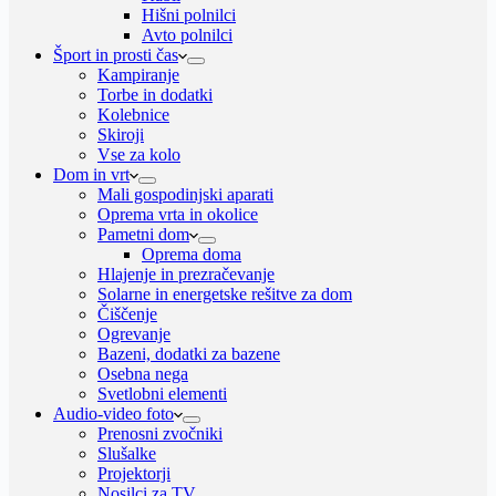
Hišni polnilci
Avto polnilci
Šport in prosti čas
Kampiranje
Torbe in dodatki
Kolebnice
Skiroji
Vse za kolo
Dom in vrt
Mali gospodinjski aparati
Oprema vrta in okolice
Pametni dom
Oprema doma
Hlajenje in prezračevanje
Solarne in energetske rešitve za dom
Čiščenje
Ogrevanje
Bazeni, dodatki za bazene
Osebna nega
Svetlobni elementi
Audio-video foto
Prenosni zvočniki
Slušalke
Projektorji
Nosilci za TV