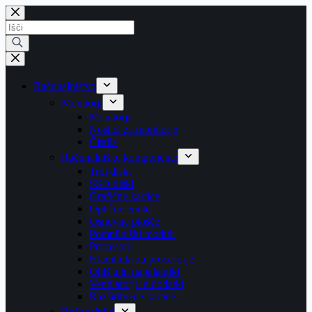
Skip
to
Products
content
search
Računalništvo
Monitorji
Monitorji
Nosilci za monitorje
Čistila
Računalniške komponente
Trdi diski
SSD diski
Grafične kartice
Optične enote
Osnovne plošče
Pomnilniški moduli
Procesorji
Hladilniki za procesorje
Ohišja in napajalniki
Ventilatorji in dodatki
Razširitvene kartice
Računalniki