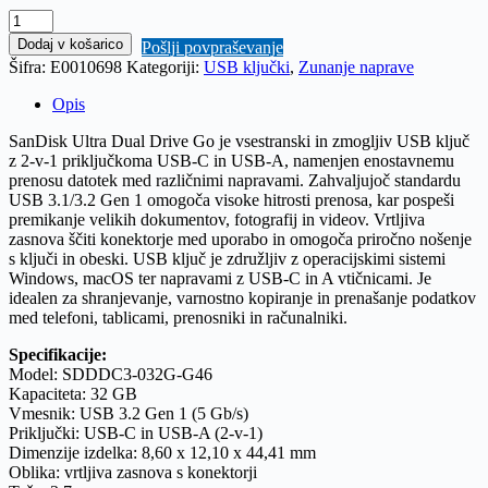
SanDisk
32GB
Dodaj v košarico
Pošlji povpraševanje
Ultra
Šifra:
E0010698
Kategoriji:
USB ključki
,
Zunanje naprave
Dual
Drive
Opis
Go
USB-
SanDisk Ultra Dual Drive Go je vsestranski in zmogljiv USB ključ
C/A
z 2-v-1 priključkoma USB-C in USB-A, namenjen enostavnemu
3.2
prenosu datotek med različnimi napravami. Zahvaljujoč standardu
USB
USB 3.1/3.2 Gen 1 omogoča visoke hitrosti prenosa, kar pospeši
ključ
premikanje velikih dokumentov, fotografij in videov. Vrtljiva
(črn)
zasnova ščiti konektorje med uporabo in omogoča priročno nošenje
količina
s ključi in obeski. USB ključ je združljiv z operacijskimi sistemi
Windows, macOS ter napravami z USB-C in A vtičnicami. Je
idealen za shranjevanje, varnostno kopiranje in prenašanje podatkov
med telefoni, tablicami, prenosniki in računalniki.
Specifikacije:
Model: SDDDC3-032G-G46
Kapaciteta: 32 GB
Vmesnik: USB 3.2 Gen 1 (5 Gb/s)
Priključki: USB-C in USB-A (2-v-1)
Dimenzije izdelka: 8,60 x 12,10 x 44,41 mm
Oblika: vrtljiva zasnova s konektorji