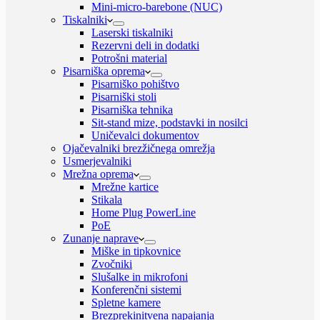
Mini-micro-barebone (NUC)
Tiskalniki
Laserski tiskalniki
Rezervni deli in dodatki
Potrošni material
Pisarniška oprema
Pisarniško pohištvo
Pisarniški stoli
Pisarniška tehnika
Sit-stand mize, podstavki in nosilci
Uničevalci dokumentov
Ojačevalniki brezžičnega omrežja
Usmerjevalniki
Mrežna oprema
Mrežne kartice
Stikala
Home Plug PowerLine
PoE
Zunanje naprave
Miške in tipkovnice
Zvočniki
Slušalke in mikrofoni
Konferenčni sistemi
Spletne kamere
Brezprekinitvena napajanja