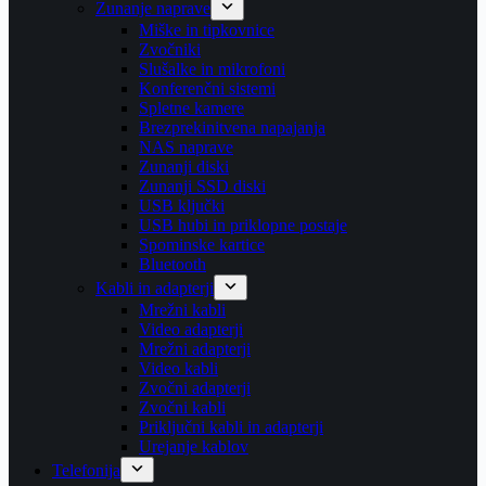
Zunanje naprave
Miške in tipkovnice
Zvočniki
Slušalke in mikrofoni
Konferenčni sistemi
Spletne kamere
Brezprekinitvena napajanja
NAS naprave
Zunanji diski
Zunanji SSD diski
USB ključki
USB hubi in priklopne postaje
Spominske kartice
Bluetooth
Kabli in adapterji
Mrežni kabli
Video adapterji
Mrežni adapterji
Video kabli
Zvočni adapterji
Zvočni kabli
Priključni kabli in adapterji
Urejanje kablov
Telefonija