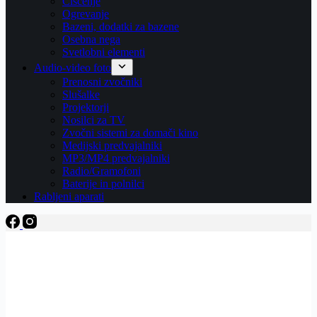
Čiščenje
Ogrevanje
Bazeni, dodatki za bazene
Osebna nega
Svetlobni elementi
Audio-video foto
Prenosni zvočniki
Slušalke
Projektorji
Nosilci za TV
Zvočni sistemi za domači kino
Medijski predvajalniki
MP3/MP4 predvajalniki
Radio/Gramofoni
Baterije in polnilci
Rabljeni aparati