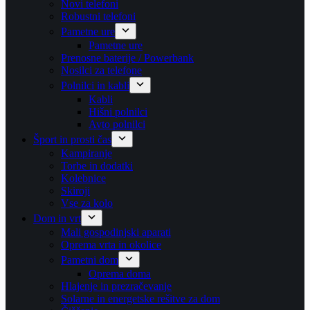
Novi telefoni
Robustni telefoni
Pametne ure
Pametne ure
Prenosne baterije / Powerbank
Nosilci za telefone
Polnilci in kabli
Kabli
Hišni polnilci
Avto polnilci
Šport in prosti čas
Kampiranje
Torbe in dodatki
Kolebnice
Skiroji
Vse za kolo
Dom in vrt
Mali gospodinjski aparati
Oprema vrta in okolice
Pametni dom
Oprema doma
Hlajenje in prezračevanje
Solarne in energetske rešitve za dom