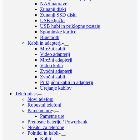
NAS naprave
Zunanji diski
Zunanji SSD diski
USB ključki
USB hubi in priklopne postaje
Spominske kartice
Bluetooth
Kabli in adapterji
Mrežni kabli
Video adapterji
Mrežni adapterji
Video kabli
Zvočni adapterji
Zvočni kabli
Priključni kabli in adapterji
Urejanje kablov
Telefonija
Novi telefoni
Robustni telefoni
Pametne ure
Pametne ure
Prenosne baterije / Powerbank
Nosilci za telefone
Polnilci in kabli
Kabli