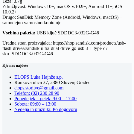
Teža: 3,7g
Združljivost: Windows 10+, macOS v.10.9+, Android 11+, iOS
10.0.2+
Drugo: SanDisk Memory Zone (Android, Windows, macOS) –
samodejno varnostno kopiranje
Vsebina paketa:
USB ključ SDDDC3-032G-G46
Uradna stran proizvajalca: https://shop.sandisk.com/products/usb-
flash-drives/sandisk-ultra-dual-drive-go-usb-3-1-type-c?
sku=SDDDC3-032G-G46
Kje nas najdete
ELOPS Luka Hajnže s.p.
Ronkova ulica 37, 2380 Slovenj Gradec
elops.storitve@gmail.com
Telefon: (02) 230 28 90
Ponedeljek – petek: 9:00 – 17:00
Sobota: 09:00 – 13:00
Nedelja in prazniki: Po dogovoru