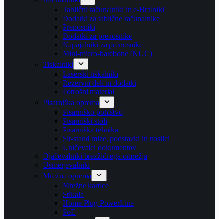
Tablični računalniki in e-Bralniki
Dodatki za tablične računalnike
Prenosniki
Dodatki za prenosnike
Napajalniki za prenosnike
Mini-micro-barebone (NUC)
Tiskalniki
Laserski tiskalniki
Rezervni deli in dodatki
Potrošni material
Pisarniška oprema
Pisarniško pohištvo
Pisarniški stoli
Pisarniška tehnika
Sit-stand mize, podstavki in nosilci
Uničevalci dokumentov
Ojačevalniki brezžičnega omrežja
Usmerjevalniki
Mrežna oprema
Mrežne kartice
Stikala
Home Plug PowerLine
PoE