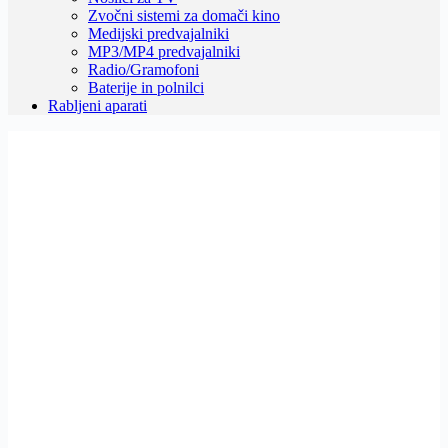
Zvočni sistemi za domači kino
Medijski predvajalniki
MP3/MP4 predvajalniki
Radio/Gramofoni
Baterije in polnilci
Rabljeni aparati