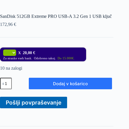
SanDisk 512GB Extreme PRO USB-A 3.2 Gen 1 USB ključ
172,96
€
X
20,00 €
Za stranke vseh bank. Odobreno takoj.
Do 15.000€.
10 na zalogi
SanDisk
Dodaj v košarico
512GB
Extreme
PRO
USB-
Pošlji povpraševanje
A
3.2
Gen
1
USB
ključ