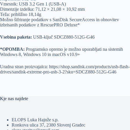
Vmesnik: USB 3.2 Gen 1 (USB-A)
Dimenzije izdelka: 71,12 × 21,08 × 10,92 mm
Teža: približno 18,14g
Možno šifriranje podatkov s SanDisk SecureAccess in obnovitev
izbrisanih podatkov z RescuePRO Deluxe*
Vsebina paketa:
USB‑ključ SDCZ880-512G-G46
*OPOMBA:
Programsko opremo je možno uporabljati na sistemih
Windows 8, Windows 10 in macOS v10.9+
Uradna stran proizvajalca: https://shop.sandisk.com/products/usb-flash-
drives/sandisk-extreme-pro-usb-3-2?sku=SDCZ880-512G-G46
Kje nas najdete
ELOPS Luka Hajnže s.p.
Ronkova ulica 37, 2380 Slovenj Gradec