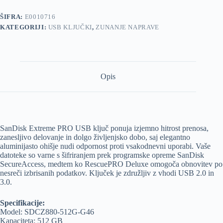
količina
ŠIFRA:
E0010716
KATEGORIJI:
USB KLJUČKI
,
ZUNANJE NAPRAVE
Opis
SanDisk Extreme PRO USB ključ ponuja izjemno hitrost prenosa,
zanesljivo delovanje in dolgo življenjsko dobo, saj elegantno
aluminijasto ohišje nudi odpornost proti vsakodnevni uporabi. Vaše
datoteke so varne s šifriranjem prek programske opreme SanDisk
SecureAccess, medtem ko RescuePRO Deluxe omogoča obnovitev po
nesreči izbrisanih podatkov. Ključek je združljiv z vhodi USB 2.0 in
3.0.
Specifikacije:
Model: SDCZ880-512G-G46
Kapaciteta: 512 GB