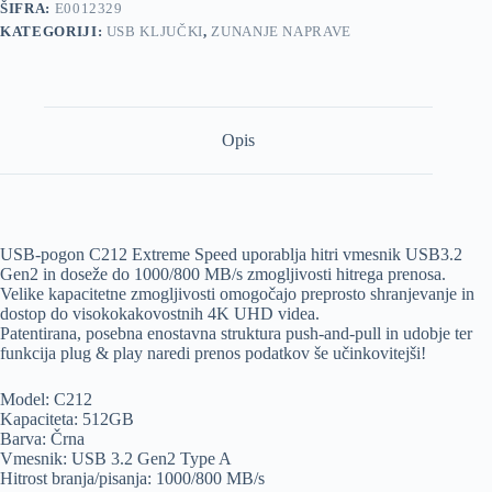
ŠIFRA:
E0012329
KATEGORIJI:
USB KLJUČKI
,
ZUNANJE NAPRAVE
Opis
USB-pogon C212 Extreme Speed ​​uporablja hitri vmesnik USB3.2
Gen2 in doseže do 1000/800 MB/s zmogljivosti hitrega prenosa.
Velike kapacitetne zmogljivosti omogočajo preprosto shranjevanje in
dostop do visokokakovostnih 4K UHD videa.
Patentirana, posebna enostavna struktura push-and-pull in udobje ter
funkcija plug & play naredi prenos podatkov še učinkovitejši!
Model: C212
Kapaciteta: 512GB
Barva: Črna
Vmesnik: USB 3.2 Gen2 Type A
Hitrost branja/pisanja: 1000/800 MB/s