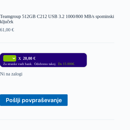
Teamgroup 512GB C212 USB 3.2 1000/800 MB/s spominski
ključek
61,00
€
X
20,00 €
Za stranke vseh bank. Odobreno takoj.
Do 15.000€.
Ni na zalogi
Pošlji povpraševanje