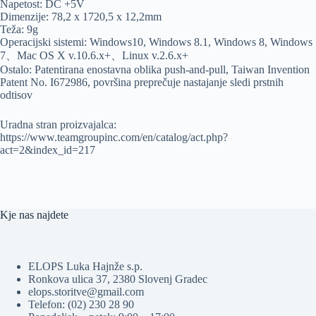
Napetost: DC +5V
Dimenzije: 78,2 x 1720,5 x 12,2mm
Teža: 9g
Operacijski sistemi: Windows10, Windows 8.1, Windows 8, Windows
7、Mac OS X v.10.6.x+、Linux v.2.6.x+
Ostalo: Patentirana enostavna oblika push-and-pull, Taiwan Invention
Patent No. I672986, površina preprečuje nastajanje sledi prstnih
odtisov
Uradna stran proizvajalca:
https://www.teamgroupinc.com/en/catalog/act.php?
act=2&index_id=217
Kje nas najdete
ELOPS Luka Hajnže s.p.
Ronkova ulica 37, 2380 Slovenj Gradec
elops.storitve@gmail.com
Telefon: (02) 230 28 90