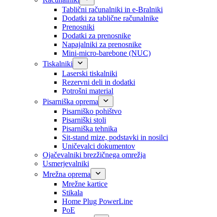
Tablični računalniki in e-Bralniki
Dodatki za tablične računalnike
Prenosniki
Dodatki za prenosnike
Napajalniki za prenosnike
Mini-micro-barebone (NUC)
Tiskalniki
Laserski tiskalniki
Rezervni deli in dodatki
Potrošni material
Pisarniška oprema
Pisarniško pohištvo
Pisarniški stoli
Pisarniška tehnika
Sit-stand mize, podstavki in nosilci
Uničevalci dokumentov
Ojačevalniki brezžičnega omrežja
Usmerjevalniki
Mrežna oprema
Mrežne kartice
Stikala
Home Plug PowerLine
PoE