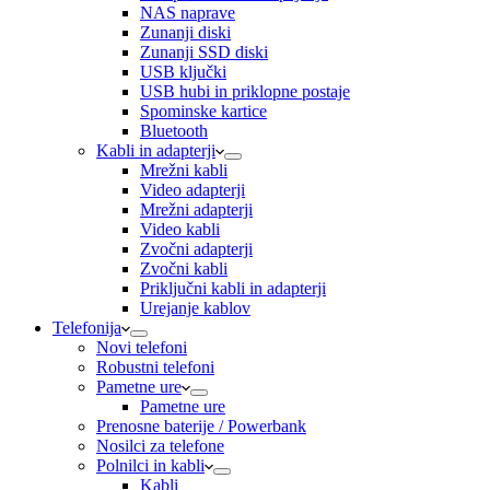
NAS naprave
Zunanji diski
Zunanji SSD diski
USB ključki
USB hubi in priklopne postaje
Spominske kartice
Bluetooth
Kabli in adapterji
Mrežni kabli
Video adapterji
Mrežni adapterji
Video kabli
Zvočni adapterji
Zvočni kabli
Priključni kabli in adapterji
Urejanje kablov
Telefonija
Novi telefoni
Robustni telefoni
Pametne ure
Pametne ure
Prenosne baterije / Powerbank
Nosilci za telefone
Polnilci in kabli
Kabli