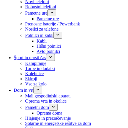
Novi telefoni
Robustni telefoni
Pametne ure
Pametne ure
Prenosne baterije / Powerbank
Nosilci za telefone
Polnilci in kabli
Kabli
Hišni polnilci
Avto polnilci
Šport in prosti čas
Kampiranje
Torbe in dodatki
Kolebnice
Skiroji
Vse za kolo
Dom in vrt
Mali gospodinjski aparati
Oprema vrta in okolice
Pametni dom
Oprema doma
Hlajenje in prezračevanje
Solarne in energetske rešitve za dom