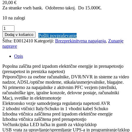
20,00 €
Za stranke vseh bank. Odobreno takoj.
Do 15.000€.
10 na zalogi
Tecnoware
UPS
Dodaj v košarico
Pošlji povpraševanje
ERA
Šifra:
E0012410
Kategoriji:
Brezprekinitvena napajanja
,
Zunanje
PLUS
naprave
1600
brezprekinitveno
Opis
napajanje
količina
Popolna zaščita pred izpadom električne energije in prenapetostjo
(prenapetost in prenizka napetost)
Priporočljivo za osebne računalnike, DVR/NVR in sisteme za video
nadzor, ADSL/optične modeme, stikala/usmerjevalnike, blagajne.
Ni primerno za napajalnike z aktivnim PFC vezjem (strežniki,
računalniške igre, igralne konzole, delovne postaje, računalniki
Mac), svetilke in elektromotorje
Elektronsko vezje samodejnega regulatorja napetosti AVR
2 izhodni vtičnici Italy/Schuko in 1 vhodni kabel Schuko
Izhodna vtičnica zaščitena pred izpadom električne energije
Izhodna vtičnica zaščitena pred prenapetostjo
Večfunkcijska LED lučka in gumb za vklop/izklop
USB vrata za upravljanje/spremljanje UPS-a in programiranje/izklop