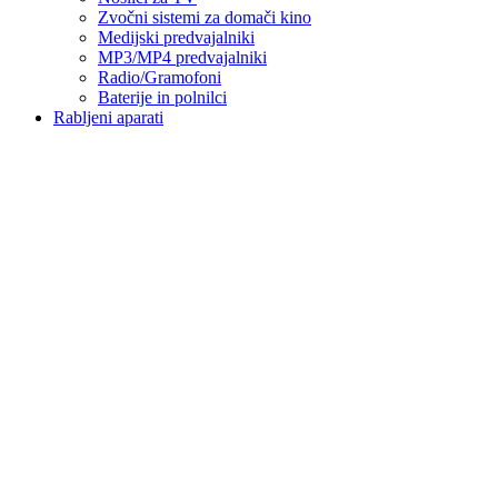
Zvočni sistemi za domači kino
Medijski predvajalniki
MP3/MP4 predvajalniki
Radio/Gramofoni
Baterije in polnilci
Rabljeni aparati