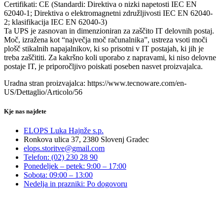
Certifikati: CE (Standardi: Direktiva o nizki napetosti IEC EN
62040-1; Direktiva o elektromagnetni združljivosti IEC EN 62040-
2; klasifikacija IEC EN 62040-3)
Ta UPS je zasnovan in dimenzioniran za zaščito IT delovnih postaj.
Moč, izražena kot “največja moč računalnika”, ustreza vsoti moči
plošč stikalnih napajalnikov, ki so prisotni v IT postajah, ki jih je
treba zaščititi. Za kakršno koli uporabo z napravami, ki niso delovne
postaje IT, je priporočljivo poiskati poseben nasvet proizvajalca.
Uradna stran proizvajalca: https://www.tecnoware.com/en-
US/Dettaglio/Articolo/56
Kje nas najdete
ELOPS Luka Hajnže s.p.
Ronkova ulica 37, 2380 Slovenj Gradec
elops.storitve@gmail.com
Telefon: (02) 230 28 90
Ponedeljek – petek: 9:00 – 17:00
Sobota: 09:00 – 13:00
Nedelja in prazniki: Po dogovoru