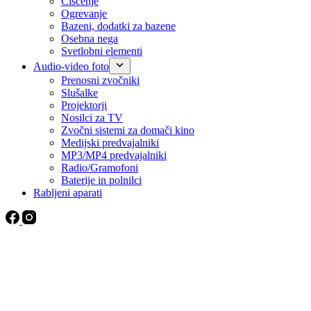
Čiščenje
Ogrevanje
Bazeni, dodatki za bazene
Osebna nega
Svetlobni elementi
Audio-video foto
Prenosni zvočniki
Slušalke
Projektorji
Nosilci za TV
Zvočni sistemi za domači kino
Medijski predvajalniki
MP3/MP4 predvajalniki
Radio/Gramofoni
Baterije in polnilci
Rabljeni aparati