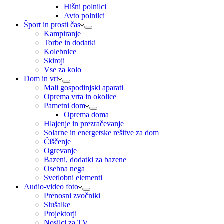
Hišni polnilci
Avto polnilci
Šport in prosti čas
Kampiranje
Torbe in dodatki
Kolebnice
Skiroji
Vse za kolo
Dom in vrt
Mali gospodinjski aparati
Oprema vrta in okolice
Pametni dom
Oprema doma
Hlajenje in prezračevanje
Solarne in energetske rešitve za dom
Čiščenje
Ogrevanje
Bazeni, dodatki za bazene
Osebna nega
Svetlobni elementi
Audio-video foto
Prenosni zvočniki
Slušalke
Projektorji
Nosilci za TV