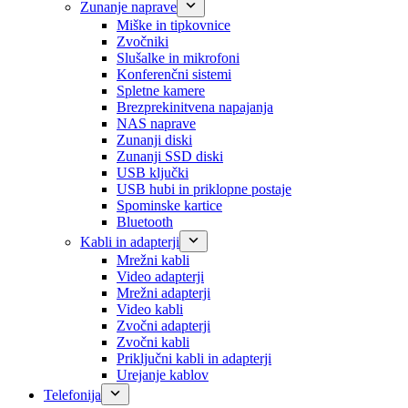
Zunanje naprave
Miške in tipkovnice
Zvočniki
Slušalke in mikrofoni
Konferenčni sistemi
Spletne kamere
Brezprekinitvena napajanja
NAS naprave
Zunanji diski
Zunanji SSD diski
USB ključki
USB hubi in priklopne postaje
Spominske kartice
Bluetooth
Kabli in adapterji
Mrežni kabli
Video adapterji
Mrežni adapterji
Video kabli
Zvočni adapterji
Zvočni kabli
Priključni kabli in adapterji
Urejanje kablov
Telefonija