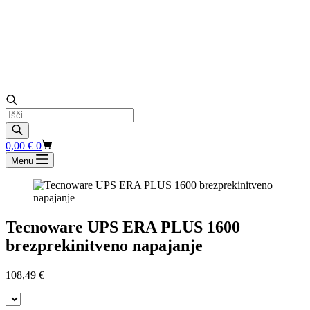
Products
search
Shopping
0,00
€
0
cart
Menu
Tecnoware UPS ERA PLUS 1600
brezprekinitveno napajanje
108,49
€