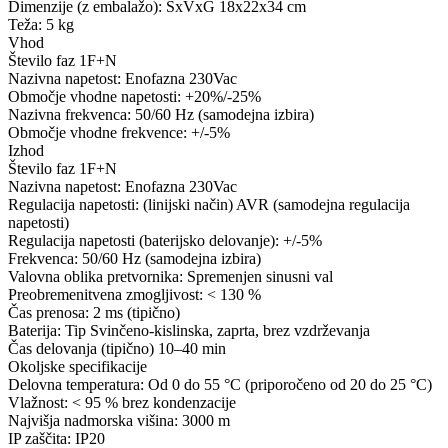
Dimenzije (z embalažo): ŠxVxG 18x22x34 cm
Teža: 5 kg
Vhod
Število faz 1F+N
Nazivna napetost: Enofazna 230Vac
Območje vhodne napetosti: +20%/-25%
Nazivna frekvenca: 50/60 Hz (samodejna izbira)
Območje vhodne frekvence: +/-5%
Izhod
Število faz 1F+N
Nazivna napetost: Enofazna 230Vac
Regulacija napetosti: (linijski način) AVR (samodejna regulacija
napetosti)
Regulacija napetosti (baterijsko delovanje): +/-5%
Frekvenca: 50/60 Hz (samodejna izbira)
Valovna oblika pretvornika: Spremenjen sinusni val
Preobremenitvena zmogljivost: < 130 %
Čas prenosa: 2 ms (tipično)
Baterija: Tip Svinčeno-kislinska, zaprta, brez vzdrževanja
Čas delovanja (tipično) 10–40 min
Okoljske specifikacije
Delovna temperatura: Od 0 do 55 °C (priporočeno od 20 do 25 °C)
Vlažnost: < 95 % brez kondenzacije
Najvišja nadmorska višina: 3000 m
IP zaščita: IP20