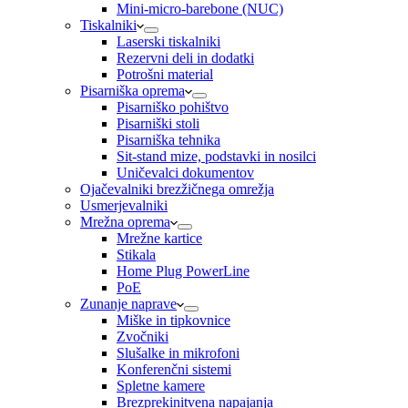
Mini-micro-barebone (NUC)
Tiskalniki
Laserski tiskalniki
Rezervni deli in dodatki
Potrošni material
Pisarniška oprema
Pisarniško pohištvo
Pisarniški stoli
Pisarniška tehnika
Sit-stand mize, podstavki in nosilci
Uničevalci dokumentov
Ojačevalniki brezžičnega omrežja
Usmerjevalniki
Mrežna oprema
Mrežne kartice
Stikala
Home Plug PowerLine
PoE
Zunanje naprave
Miške in tipkovnice
Zvočniki
Slušalke in mikrofoni
Konferenčni sistemi
Spletne kamere
Brezprekinitvena napajanja