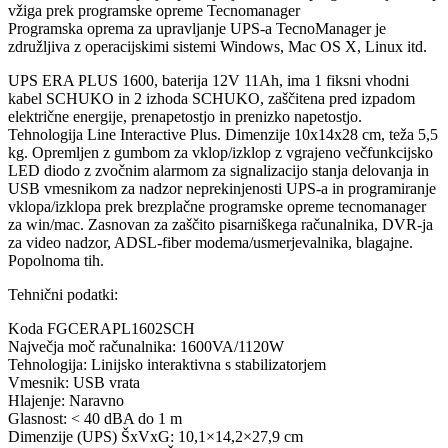
vžiga prek programske opreme Tecnomanager
Programska oprema za upravljanje UPS-a TecnoManager je
združljiva z operacijskimi sistemi Windows, Mac OS X, Linux itd.
UPS ERA PLUS 1600, baterija 12V 11Ah, ima 1 fiksni vhodni
kabel SCHUKO in 2 izhoda SCHUKO, zaščitena pred izpadom
električne energije, prenapetostjo in prenizko napetostjo.
Tehnologija Line Interactive Plus. Dimenzije 10x14x28 cm, teža 5,5
kg. Opremljen z gumbom za vklop/izklop z vgrajeno večfunkcijsko
LED diodo z zvočnim alarmom za signalizacijo stanja delovanja in
USB vmesnikom za nadzor neprekinjenosti UPS-a in programiranje
vklopa/izklopa prek brezplačne programske opreme tecnomanager
za win/mac. Zasnovan za zaščito pisarniškega računalnika, DVR-ja
za video nadzor, ADSL-fiber modema/usmerjevalnika, blagajne.
Popolnoma tih.
Tehnični podatki:
Koda FGCERAPL1602SCH
Največja moč računalnika: 1600VA/1120W
Tehnologija: Linijsko interaktivna s stabilizatorjem
Vmesnik: USB vrata
Hlajenje: Naravno
Glasnost: < 40 dBA do 1 m
Dimenzije (UPS) ŠxVxG: 10,1×14,2×27,9 cm