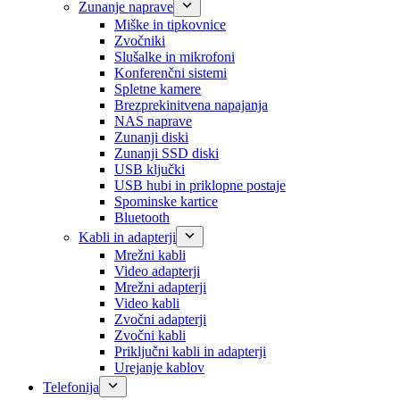
Zunanje naprave
Miške in tipkovnice
Zvočniki
Slušalke in mikrofoni
Konferenčni sistemi
Spletne kamere
Brezprekinitvena napajanja
NAS naprave
Zunanji diski
Zunanji SSD diski
USB ključki
USB hubi in priklopne postaje
Spominske kartice
Bluetooth
Kabli in adapterji
Mrežni kabli
Video adapterji
Mrežni adapterji
Video kabli
Zvočni adapterji
Zvočni kabli
Priključni kabli in adapterji
Urejanje kablov
Telefonija