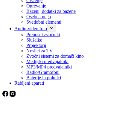
Čiščenje
Ogrevanje
Bazeni, dodatki za bazene
Osebna nega
Svetlobni elementi
Audio-video foto
Prenosni zvočniki
Slušalke
Projektorji
Nosilci za TV
Zvočni sistemi za domači kino
Medijski predvajalniki
MP3/MP4 predvajalniki
Radio/Gramofoni
Baterije in polnilci
Rabljeni aparati