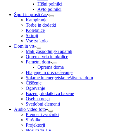
Hišni polnilci
Avto polnilci
Šport in prosti čas
Kampiranje
Torbe in dodatki
Kolebnice
Skiroji
Vse za kolo
Dom in vrt
Mali gospodinjski aparati
Oprema vrta in okolice
Pametni dom
Oprema doma
Hlajenje in prezračevanje
Solarne in energetske rešitve za dom
Čiščenje
Ogrevanje
Bazeni, dodatki za bazene
Osebna nega
Svetlobni elementi
Audio-video foto
Prenosni zvočniki
Slušalke
Projektorji
Nosilci za TV