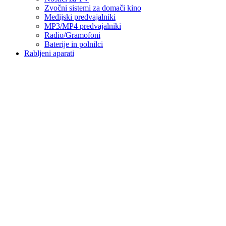
Zvočni sistemi za domači kino
Medijski predvajalniki
MP3/MP4 predvajalniki
Radio/Gramofoni
Baterije in polnilci
Rabljeni aparati