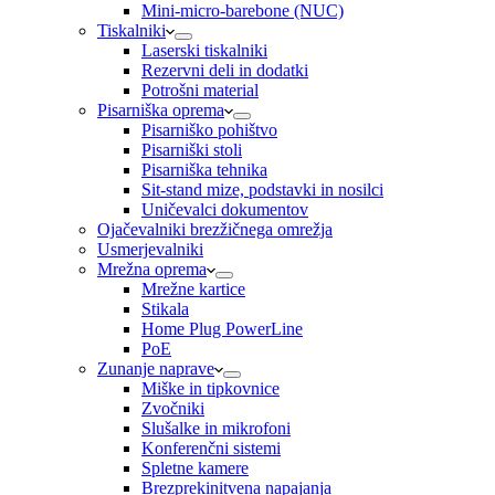
Mini-micro-barebone (NUC)
Tiskalniki
Laserski tiskalniki
Rezervni deli in dodatki
Potrošni material
Pisarniška oprema
Pisarniško pohištvo
Pisarniški stoli
Pisarniška tehnika
Sit-stand mize, podstavki in nosilci
Uničevalci dokumentov
Ojačevalniki brezžičnega omrežja
Usmerjevalniki
Mrežna oprema
Mrežne kartice
Stikala
Home Plug PowerLine
PoE
Zunanje naprave
Miške in tipkovnice
Zvočniki
Slušalke in mikrofoni
Konferenčni sistemi
Spletne kamere
Brezprekinitvena napajanja