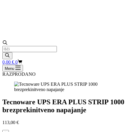
Products
search
Shopping
0,00
€
0
cart
Menu
RAZPRODANO
Tecnoware UPS ERA PLUS STRIP 1000
brezprekinitveno napajanje
113,00
€