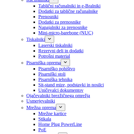
Tablični računalniki in e-Bralniki
Dodatki za tablične računalnike
Prenosniki
Dodatki za prenosnike
Napajalniki za prenosnike
Mini-micro-barebone (NUC)
Tiskalniki
Laserski tiskalniki
Rezervni deli in dodatki
Potrošni material
Pisarniška oprema
Pisarniško pohištvo
Pisarniški stoli
Pisarniška tehnika
Sit-stand mize, podstavki in nosilci
Uničevalci dokumentov
Ojačevalniki brezžičnega omrežja
Usmerjevalniki
Mrežna oprema
Mrežne kartice
Stikala
Home Plug PowerLine
PoE