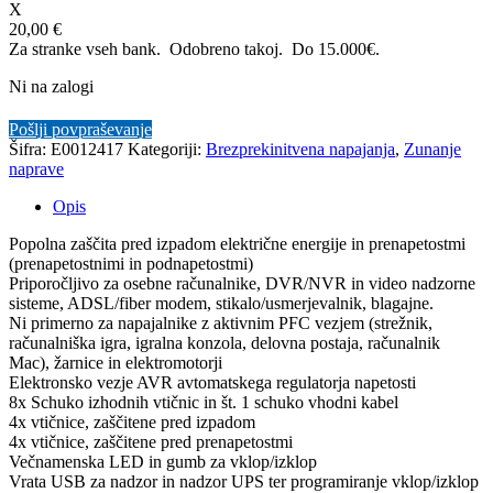
X
20,00 €
Za stranke vseh bank. Odobreno takoj.
Do 15.000€.
Ni na zalogi
Pošlji povpraševanje
Šifra:
E0012417
Kategoriji:
Brezprekinitvena napajanja
,
Zunanje
naprave
Opis
Popolna zaščita pred izpadom električne energije in prenapetostmi
(prenapetostnimi in podnapetostmi)
Priporočljivo za osebne računalnike, DVR/NVR in video nadzorne
sisteme, ADSL/fiber modem, stikalo/usmerjevalnik, blagajne.
Ni primerno za napajalnike z aktivnim PFC vezjem (strežnik,
računalniška igra, igralna konzola, delovna postaja, računalnik
Mac), žarnice in elektromotorji
Elektronsko vezje AVR avtomatskega regulatorja napetosti
8x Schuko izhodnih vtičnic in št. 1 schuko vhodni kabel
4x vtičnice, zaščitene pred izpadom
4x vtičnice, zaščitene pred prenapetostmi
Večnamenska LED in gumb za vklop/izklop
Vrata USB za nadzor in nadzor UPS ter programiranje vklop/izklop