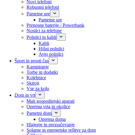
Novi telefoni
Robustni telefoni
Pametne ure
Pametne ure
Prenosne baterije / Powerbank
Nosilci za telefone
Polnilci in kabli
Kabli
Hišni polnilci
Avto polnilci
Šport in prosti čas
Kampiranje
Torbe in dodatki
Kolebnice
Skiroji
Vse za kolo
Dom in vrt
Mali gospodinjski aparati
Oprema vrta in okolice
Pametni dom
Oprema doma
Hlajenje in prezračevanje
Solarne in energetske rešitve za dom