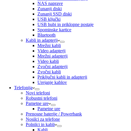
NAS naprave
Zunanji diski
Zunanji SSD diski
USB ključki
USB hubi in priklopne postaje
Spominske kartice
Bluetooth
Kabli in adapterji
Mrežni kabli
Video adapterji
Mrežni adapterji
Video kabli
Zvočni adapterji
Zvočni kabli
Priključni kabli in adapterji
Urejanje kablov
Telefonija
Novi telefoni
Robustni telefoni
Pametne ure
Pametne ure
Prenosne baterije / Powerbank
Nosilci za telefone
Polnilci in kabli
Kabli