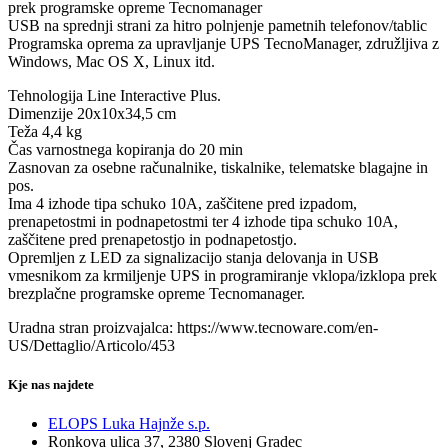
prek programske opreme Tecnomanager
USB na sprednji strani za hitro polnjenje pametnih telefonov/tablic
Programska oprema za upravljanje UPS TecnoManager, združljiva z
Windows, Mac OS X, Linux itd.
Tehnologija Line Interactive Plus.
Dimenzije 20x10x34,5 cm
Teža 4,4 kg
Čas varnostnega kopiranja do 20 min
Zasnovan za osebne računalnike, tiskalnike, telematske blagajne in
pos.
Ima 4 izhode tipa schuko 10A, zaščitene pred izpadom,
prenapetostmi in podnapetostmi ter 4 izhode tipa schuko 10A,
zaščitene pred prenapetostjo in podnapetostjo.
Opremljen z LED za signalizacijo stanja delovanja in USB
vmesnikom za krmiljenje UPS in programiranje vklopa/izklopa prek
brezplačne programske opreme Tecnomanager.
Uradna stran proizvajalca: https://www.tecnoware.com/en-
US/Dettaglio/Articolo/453
Kje nas najdete
ELOPS Luka Hajnže s.p.
Ronkova ulica 37, 2380 Slovenj Gradec