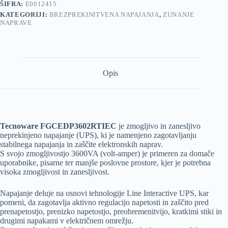
ŠIFRA:
E0012415
KATEGORIJI:
BREZPREKINITVENA NAPAJANJA
,
ZUNANJE
NAPRAVE
Opis
Tecnoware FGCEDP3602RTIEC
je zmogljivo in zanesljivo
neprekinjeno napajanje (UPS), ki je namenjeno zagotavljanju
stabilnega napajanja in zaščite elektronskih naprav.
S svojo zmogljivostjo 3600VA (volt-amper) je primeren za domače
uporabnike, pisarne ter manjše poslovne prostore, kjer je potrebna
visoka zmogljivost in zanesljivost.
Napajanje deluje na osnovi tehnologije Line Interactive UPS, kar
pomeni, da zagotavlja aktivno regulacijo napetosti in zaščito pred
prenapetostjo, prenizko napetostjo, preobremenitvijo, kratkimi stiki in
drugimi napakami v električnem omrežju.