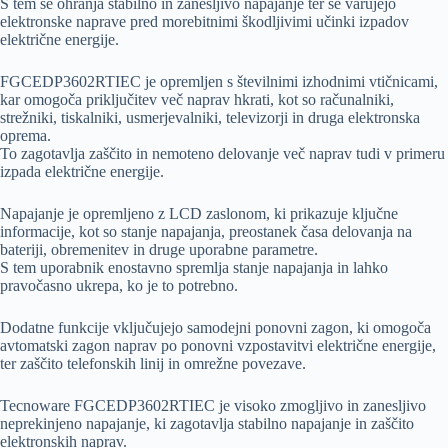
S tem se ohranja stabilno in zanesljivo napajanje ter se varujejo
elektronske naprave pred morebitnimi škodljivimi učinki izpadov
električne energije.
FGCEDP3602RTIEC je opremljen s številnimi izhodnimi vtičnicami,
kar omogoča priključitev več naprav hkrati, kot so računalniki,
strežniki, tiskalniki, usmerjevalniki, televizorji in druga elektronska
oprema.
To zagotavlja zaščito in nemoteno delovanje več naprav tudi v primeru
izpada električne energije.
Napajanje je opremljeno z LCD zaslonom, ki prikazuje ključne
informacije, kot so stanje napajanja, preostanek časa delovanja na
bateriji, obremenitev in druge uporabne parametre.
S tem uporabnik enostavno spremlja stanje napajanja in lahko
pravočasno ukrepa, ko je to potrebno.
Dodatne funkcije vključujejo samodejni ponovni zagon, ki omogoča
avtomatski zagon naprav po ponovni vzpostavitvi električne energije,
ter zaščito telefonskih linij in omrežne povezave.
Tecnoware FGCEDP3602RTIEC je visoko zmogljivo in zanesljivo
neprekinjeno napajanje, ki zagotavlja stabilno napajanje in zaščito
elektronskih naprav.