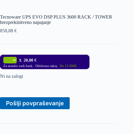
Tecnoware UPS EVO DSP PLUS 3600 RACK / TOWER
brezprekinitveno napajanje
858,88
€
X
20,00 €
Za stranke vseh bank. Odobreno takoj.
Do 15.000€.
Ni na zalogi
Pošlji povpraševanje