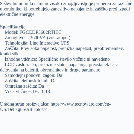
S številnimi funkcijami in visoko zmogljivostjo je primeren za različne
uporabnike, ki potrebujejo zanesljivo napajanje in zaščito pred izpadi
električne energije.
Specifikacije
:
Model: FGCEDP3602RTIEC
Zmogljivost: 3600VA (volt-amper)
Tehnologija: Line Interactive UPS
Zaščita: Previsoka napetost, prenizka napetost, preobremenitev,
kratki stik
Izhodne vtičnice: Specifično število vtičnic ni navedeno
LCD zaslon: Da, prikazuje status napajanja, preostanek časa
delovanja na bateriji, obremenitev in druge parametre
Samodejni ponovni zagon: Da
Zaščita telefonskih linij: Da
Omrežna zaščita: Da
Vrsta vtičnice: IEC C13
Uradna stran proizvajalca: https://www.tecnoware.com/en-
US/Dettaglio/Articolo/74