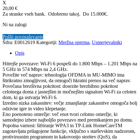
X
20,00 €
Za stranke vseh bank. Odobreno takoj.
Do 15.000€.
Ni na zalogi
Pošlji povpraševanje
Šifra:
E0012619
Kategoriji:
Mrežna oprema
,
Usmerjevalniki
Opis
Hitrejše povezave: Wi-Fi 6 pospeši do 1.800 Mbps – 1.201 Mbps na
5 GHz in 574 Mbps na 2,4 GHz.
Povežite več naprav: tehnologija OFDMA in MU-MIMO ima
štirikratno zmogljivost, da omogoči hkratni prenos na več naprav.
Povečana brezšivna pokritost: dosezite brezhibno pokritost
celotnega doma z jasnejšim in močnejšim signalom Wi-Fi za celoten
dom, ki ga ustvarja Wi-Fi 6.
Izredno nizka zakasnitev: večje zmanjšanje zakasnitve omogoča bolj
odzivne igre in video klepetanje.
Eno poenoteno omrežje: več enot tvori celotno omrežje, ki
samodejno izbere najboljšo povezavo med premikanjem po domu.
Popolna varnost: šifriranje WPA3 in TP-Link HomeCareTM
zagotavljata prilagojene funkcije, vključno s starševskim nadzorom,
protivirusnim programom in kakovostjo storitev (QoS), da