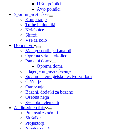
Hišni polnilci
Avto polnilci
Šport in prosti čas
Kampiranje
Torbe in dodatki
Kolebnice
Skiroji
Vse za kolo
Dom in vrt
Mali gospodinjski aparati
Oprema vrta in okolice
Pametni dom
Oprema doma
Hlajenje in prezračevanje
Solarne in energetske rešitve za dom
Čiščenje
Ogrevanje
Bazeni, dodatki za bazene
Osebna nega
Svetlobni elementi
Audio-video foto
Prenosni zvočniki
Slušalke
Projektorji
Nosilci za TV