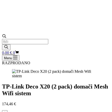
Products
search
Shopping
0,00
€
0
cart
Menu
RAZPRODANO
TP-Link Deco X20 (2 pack) domači Mesh
Wifi sistem
174,46
€