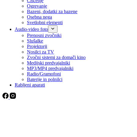
Čiščenje
Ogrevanje
Bazeni, dodatki za bazene
Osebna nega
Svetlobni elementi
Audio-video foto
Prenosni zvočniki
Slušalke
Projektorji
Nosilci za TV
Zvočni sistemi za domači kino
Medijski predvajalniki
MP3/MP4 predvajalniki
Radio/Gramofoni
Baterije in polnilci
Rabljeni aparati