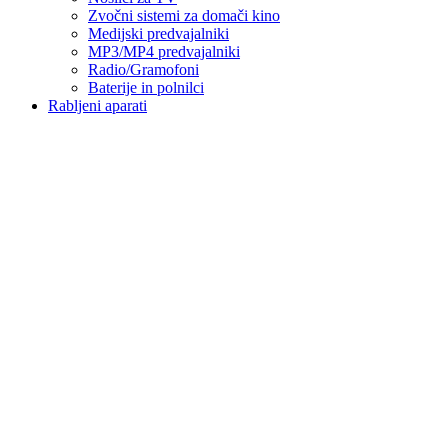
Zvočni sistemi za domači kino
Medijski predvajalniki
MP3/MP4 predvajalniki
Radio/Gramofoni
Baterije in polnilci
Rabljeni aparati