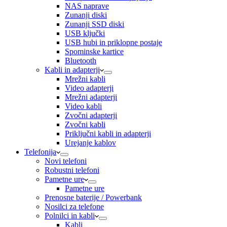
NAS naprave
Zunanji diski
Zunanji SSD diski
USB ključki
USB hubi in priklopne postaje
Spominske kartice
Bluetooth
Kabli in adapterji
Mrežni kabli
Video adapterji
Mrežni adapterji
Video kabli
Zvočni adapterji
Zvočni kabli
Priključni kabli in adapterji
Urejanje kablov
Telefonija
Novi telefoni
Robustni telefoni
Pametne ure
Pametne ure
Prenosne baterije / Powerbank
Nosilci za telefone
Polnilci in kabli
Kabli