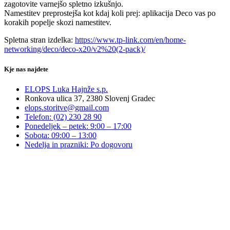
zagotovite varnejšo spletno izkušnjo.
Namestitev preprostejša kot kdaj koli prej: aplikacija Deco vas po
korakih popelje skozi namestitev.
Spletna stran izdelka:
https://www.tp-link.com/en/home-
networking/deco/deco-x20/v2%20(2-pack)/
Kje nas najdete
ELOPS Luka Hajnže s.p.
Ronkova ulica 37, 2380 Slovenj Gradec
elops.storitve@gmail.com
Telefon: (02) 230 28 90
Ponedeljek – petek: 9:00 – 17:00
Sobota: 09:00 – 13:00
Nedelja in prazniki: Po dogovoru