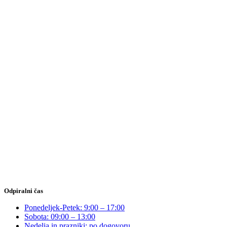
Odpiralni čas
Ponedeljek-Petek: 9:00 – 17:00
Sobota: 09:00 – 13:00
Nedelja in prazniki: po dogovoru