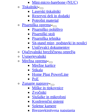
Mini-micro-barebone (NUC)
Tiskalniki
Laserski tiskalniki
Rezervni deli in dodatki
Potrošni material
Pisarniška oprema
Pisarniško pohištvo
Pisarniški stoli
Pisarniška tehnika
Sit-stand mize, podstavki in nosilci
Uničevalci dokumentov
Ojačevalniki brezžičnega omrežja
Usmerjevalniki
Mrežna oprema
Mrežne kartice
Stikala
Home Plug PowerLine
PoE
Zunanje naprave
Miške in tipkovnice
Zvočniki
Slušalke in mikrofoni
Konferenčni sistemi
Spletne kamere
Brezprekinitvena napajanja