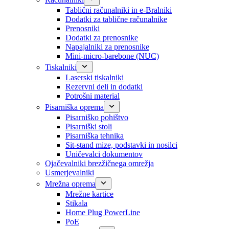
Tablični računalniki in e-Bralniki
Dodatki za tablične računalnike
Prenosniki
Dodatki za prenosnike
Napajalniki za prenosnike
Mini-micro-barebone (NUC)
Tiskalniki
Laserski tiskalniki
Rezervni deli in dodatki
Potrošni material
Pisarniška oprema
Pisarniško pohištvo
Pisarniški stoli
Pisarniška tehnika
Sit-stand mize, podstavki in nosilci
Uničevalci dokumentov
Ojačevalniki brezžičnega omrežja
Usmerjevalniki
Mrežna oprema
Mrežne kartice
Stikala
Home Plug PowerLine
PoE