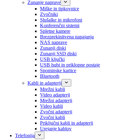
Zunanje naprave
Miške in tipkovnice
Zvočniki
Slušalke in mikrofoni
Konferenčni sistemi
Spletne kamere
Brezprekinitvena napajanja
NAS naprave
Zunanji diski
Zunanji SSD diski
USB ključki
USB hubi in priklopne postaje
Spominske kartice
Bluetooth
Kabli in adapterji
Mrežni kabli
Video adapterji
Mrežni adapterji
Video kabli
Zvočni adapterji
Zvočni kabli
Priključni kabli in adapterji
Urejanje kablov
Telefonija