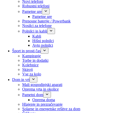
Novi telefoni
Robustni telefoni
Pametne ure
Pametne ure
Prenosne baterije / Powerbank
Nosilci za telefone
Polnilci in kabli
Kabli
Hišni polnilci
Avto polnilci
Šport in prosti čas
Kampiranje
Torbe in dodatki
Kolebnice
Skiroji
Vse za kolo
Dom in vrt
Mali gospodinjski aparati
Oprema vrta in okolice
Pametni dom
Oprema doma
Hlajenje in prezračevanje
Solarne in energetske rešitve za dom