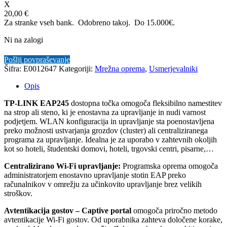
X
20,00 €
Za stranke vseh bank. Odobreno takoj.
Do 15.000€.
Ni na zalogi
Pošlji povpraševanje
Šifra:
E0012647
Kategoriji:
Mrežna oprema
,
Usmerjevalniki
Opis
TP-LINK EAP245
dostopna točka omogoča fleksibilno namestitev
na strop ali steno, ki je enostavna za upravljanje in nudi varnost
podjetjem. WLAN konfiguracija in upravljanje sta poenostavljena
preko možnosti ustvarjanja grozdov (cluster) ali centraliziranega
programa za upravljanje. Idealna je za uporabo v zahtevnih okoljih
kot so hoteli, študentski domovi, hoteli, trgovski centri, pisarne,…
Centralizirano Wi-Fi upravljanje:
Programska oprema omogoča
administratorjem enostavno upravljanje stotin EAP preko
računalnikov v omrežju za učinkovito upravljanje brez velikih
stroškov.
Avtentikacija gostov – Captive portal
omogoča priročno metodo
avtentikacije Wi-Fi gostov. Od uporabnika zahteva določene korake,