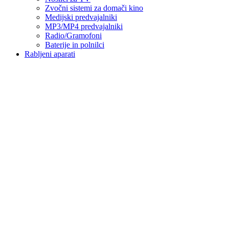
Zvočni sistemi za domači kino
Medijski predvajalniki
MP3/MP4 predvajalniki
Radio/Gramofoni
Baterije in polnilci
Rabljeni aparati