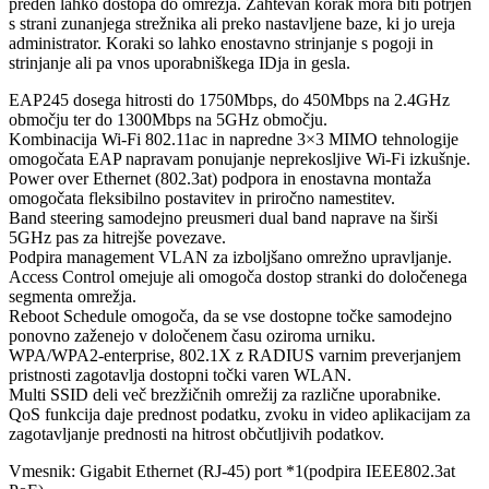
preden lahko dostopa do omrežja. Zahtevan korak mora biti potrjen
s strani zunanjega strežnika ali preko nastavljene baze, ki jo ureja
administrator. Koraki so lahko enostavno strinjanje s pogoji in
strinjanje ali pa vnos uporabniškega IDja in gesla.
EAP245 dosega hitrosti do 1750Mbps, do 450Mbps na 2.4GHz
območju ter do 1300Mbps na 5GHz območju.
Kombinacija Wi-Fi 802.11ac in napredne 3×3 MIMO tehnologije
omogočata EAP napravam ponujanje neprekosljive Wi-Fi izkušnje.
Power over Ethernet (802.3at) podpora in enostavna montaža
omogočata fleksibilno postavitev in priročno namestitev.
Band steering samodejno preusmeri dual band naprave na širši
5GHz pas za hitrejše povezave.
Podpira management VLAN za izboljšano omrežno upravljanje.
Access Control omejuje ali omogoča dostop stranki do določenega
segmenta omrežja.
Reboot Schedule omogoča, da se vse dostopne točke samodejno
ponovno zaženejo v določenem času oziroma urniku.
WPA/WPA2-enterprise, 802.1X z RADIUS varnim preverjanjem
pristnosti zagotavlja dostopni točki varen WLAN.
Multi SSID deli več brezžičnih omrežij za različne uporabnike.
QoS funkcija daje prednost podatku, zvoku in video aplikacijam za
zagotavljanje prednosti na hitrost občutljivih podatkov.
Vmesnik: Gigabit Ethernet (RJ-45) port *1(podpira IEEE802.3at