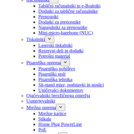
Tablični računalniki in e-Bralniki
Dodatki za tablične računalnike
Prenosniki
Dodatki za prenosnike
Napajalniki za prenosnike
Mini-micro-barebone (NUC)
Tiskalniki
Laserski tiskalniki
Rezervni deli in dodatki
Potrošni material
Pisarniška oprema
Pisarniško pohištvo
Pisarniški stoli
Pisarniška tehnika
Sit-stand mize, podstavki in nosilci
Uničevalci dokumentov
Ojačevalniki brezžičnega omrežja
Usmerjevalniki
Mrežna oprema
Mrežne kartice
Stikala
Home Plug PowerLine
PoE