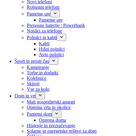
Novi telefoni
Robustni telefoni
Pametne ure
Pametne ure
Prenosne baterije / Powerbank
Nosilci za telefone
Polnilci in kabli
Kabli
Hišni polnilci
Avto polnilci
Šport in prosti čas
Kampiranje
Torbe in dodatki
Kolebnice
Skiroji
Vse za kolo
Dom in vrt
Mali gospodinjski aparati
Oprema vrta in okolice
Pametni dom
Oprema doma
Hlajenje in prezračevanje
Solarne in energetske rešitve za dom