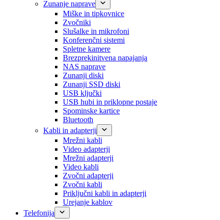
Zunanje naprave
Miške in tipkovnice
Zvočniki
Slušalke in mikrofoni
Konferenčni sistemi
Spletne kamere
Brezprekinitvena napajanja
NAS naprave
Zunanji diski
Zunanji SSD diski
USB ključki
USB hubi in priklopne postaje
Spominske kartice
Bluetooth
Kabli in adapterji
Mrežni kabli
Video adapterji
Mrežni adapterji
Video kabli
Zvočni adapterji
Zvočni kabli
Priključni kabli in adapterji
Urejanje kablov
Telefonija