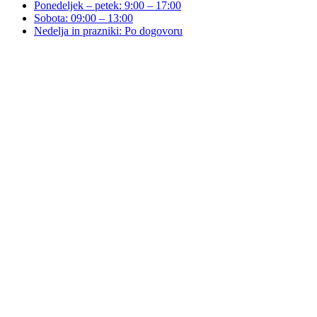
Ponedeljek – petek: 9:00 – 17:00
Sobota: 09:00 – 13:00
Nedelja in prazniki: Po dogovoru