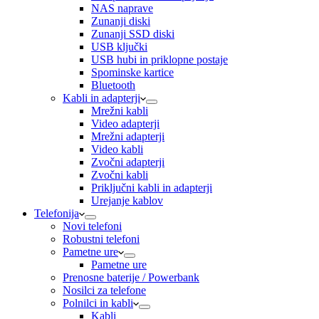
NAS naprave
Zunanji diski
Zunanji SSD diski
USB ključki
USB hubi in priklopne postaje
Spominske kartice
Bluetooth
Kabli in adapterji
Mrežni kabli
Video adapterji
Mrežni adapterji
Video kabli
Zvočni adapterji
Zvočni kabli
Priključni kabli in adapterji
Urejanje kablov
Telefonija
Novi telefoni
Robustni telefoni
Pametne ure
Pametne ure
Prenosne baterije / Powerbank
Nosilci za telefone
Polnilci in kabli
Kabli