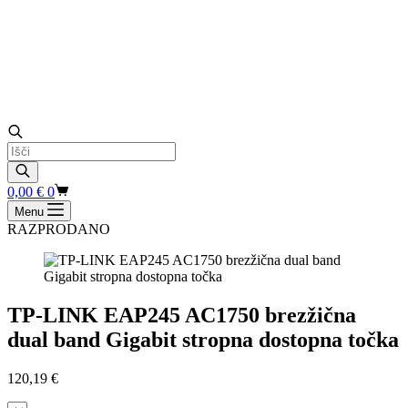
Products
search
Shopping
0,00
€
0
cart
Menu
RAZPRODANO
TP-LINK EAP245 AC1750 brezžična
dual band Gigabit stropna dostopna točka
120,19
€