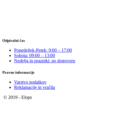
Odpiralni čas
Ponedeljek-Petek: 9:00 – 17:00
Sobota: 09:00 – 13:00
Nedelja in prazniki: po dogovoru
Pravne informacije
Varstvo podatkov
Reklamacije in vračila
© 2019 - Elops