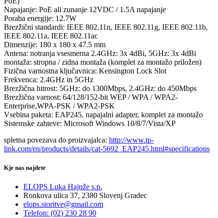
PoE)
Napajanje: PoE ali zunanje 12VDC / 1.5A napajanje
Poraba energije: 12.7W
Brezžični standardi: IEEE 802.11n, IEEE 802.11g, IEEE 802.11b,
IEEE 802.11a, IEEE 802.11ac
Dimenzije: 180 x 180 x 47.5 mm
Antena: notranja vsesmerna 2.4GHz: 3x 4dBi, 5GHz: 3x 4dBi
montaža: stropna / zidna montaža (komplet za montažo priložen)
Fizična varnostna ključavnica: Kensington Lock Slot
Frekvenca: 2.4GHz in 5GHz
Brezžična hitrost: 5GHz: do 1300Mbps, 2.4GHz: do 450Mbps
Brezžična varnost: 64/128/152-bit WEP / WPA / WPA2-
Enterprise,WPA-PSK / WPA2-PSK
Vsebina paketa: EAP245. napajalni adapter, komplet za montažo
Sistemske zahteve: Microsoft Windows 10/8/7/Vista/XP
spletna povezava do proizvajalca:
http://www.tp-
link.com/en/products/details/cat-5692_EAP245.html#specifications
Kje nas najdete
ELOPS Luka Hajnže s.p.
Ronkova ulica 37, 2380 Slovenj Gradec
elops.storitve@gmail.com
Telefon: (02) 230 28 90