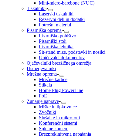
Mini-micro-barebone (NUC)
Tiskalniki
Laserski tiskalniki
Rezervni deli in dodatki
Potrošni material
Pisarniška oprema
Pisarniško pohištvo
Pisarniški stoli
Pisarniška tehnika
Sit-stand mize, podstavki in nosilci
Uničevalci dokumentov
Ojačevalniki brezžičnega omrežja
Usmerjevalniki
Mrežna oprema
Mrežne kartice
Stikala
Home Plug PowerLine
PoE
Zunanje naprave
Miške in tipkovnice
Zvočniki
Slušalke in mikrofoni
Konferenčni sistemi
Spletne kamere
Brezprekinitvena napajanja