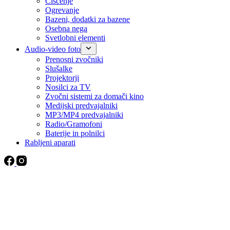
Čiščenje
Ogrevanje
Bazeni, dodatki za bazene
Osebna nega
Svetlobni elementi
Audio-video foto
Prenosni zvočniki
Slušalke
Projektorji
Nosilci za TV
Zvočni sistemi za domači kino
Medijski predvajalniki
MP3/MP4 predvajalniki
Radio/Gramofoni
Baterije in polnilci
Rabljeni aparati