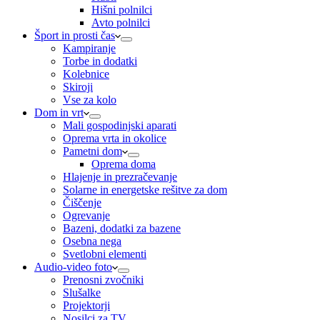
Hišni polnilci
Avto polnilci
Šport in prosti čas
Kampiranje
Torbe in dodatki
Kolebnice
Skiroji
Vse za kolo
Dom in vrt
Mali gospodinjski aparati
Oprema vrta in okolice
Pametni dom
Oprema doma
Hlajenje in prezračevanje
Solarne in energetske rešitve za dom
Čiščenje
Ogrevanje
Bazeni, dodatki za bazene
Osebna nega
Svetlobni elementi
Audio-video foto
Prenosni zvočniki
Slušalke
Projektorji
Nosilci za TV