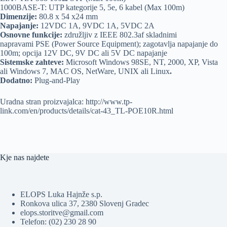
1000BASE-T: UTP kategorije 5, 5e, 6 kabel (Max 100m)
Dimenzije:
80.8 x 54 x24 mm
Napajanje:
12VDC 1A, 9VDC 1A, 5VDC 2A
Osnovne funkcije:
združljiv z IEEE 802.3af skladnimi
napravami PSE (Power Source Equipment); zagotavlja napajanje do
100m; opcija 12V DC, 9V DC ali 5V DC napajanje
Sistemske zahteve:
Microsoft Windows 98SE, NT, 2000, XP, Vista
ali Windows 7, MAC OS, NetWare, UNIX ali Linux
.
Dodatno:
Plug-and-Play
Uradna stran proizvajalca: http://www.tp-
link.com/en/products/details/cat-43_TL-POE10R.html
Kje nas najdete
ELOPS Luka Hajnže s.p.
Ronkova ulica 37, 2380 Slovenj Gradec
elops.storitve@gmail.com
Telefon: (02) 230 28 90