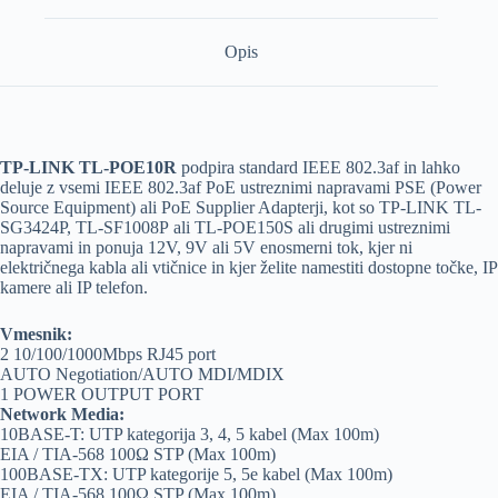
Opis
TP-LINK TL-POE10R
podpira standard IEEE 802.3af in lahko
deluje z vsemi IEEE 802.3af PoE ustreznimi napravami PSE (Power
Source Equipment) ali PoE Supplier Adapterji, kot so TP-LINK TL-
SG3424P, TL-SF1008P ali TL-POE150S ali drugimi ustreznimi
napravami in ponuja 12V, 9V ali 5V enosmerni tok, kjer ni
električnega kabla ali vtičnice in kjer želite namestiti dostopne točke, IP
kamere ali IP telefon.
Vmesnik:
2 10/100/1000Mbps RJ45 port
AUTO Negotiation/AUTO MDI/MDIX
1 POWER OUTPUT PORT
Network Media:
10BASE-T: UTP kategorija 3, 4, 5 kabel (Max 100m)
EIA / TIA-568 100Ω STP (Max 100m)
100BASE-TX: UTP kategorije 5, 5e kabel (Max 100m)
EIA / TIA-568 100Ω STP (Max 100m)