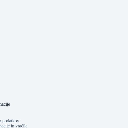
macije
o podatkov
acije in vračila