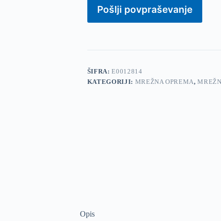
USB
Pošlji povpraševanje
mrežna
kartica
z
anteno
količina
ŠIFRA:
E0012814
KATEGORIJI:
MREŽNA OPREMA
,
MREŽN
Opis