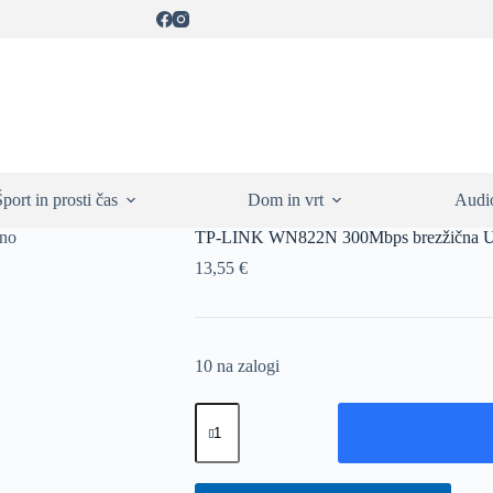
Šport in prosti čas
Dom in vrt
Audio
TP-LINK WN822N 300Mbps brezžična USB
13,55
€
10 na zalogi
TP-
LINK
WN822N
300Mbps
brezžična