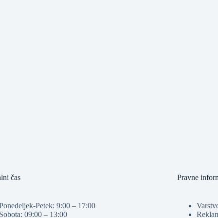
lni čas
Pravne infor
Ponedeljek-Petek: 9:00 – 17:00
Varstv
Sobota: 09:00 – 13:00
Reklam