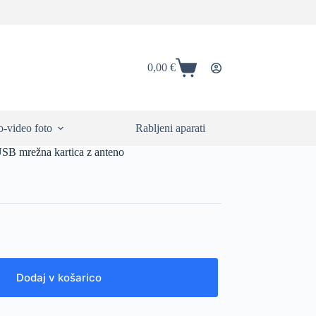
0,00
€
Shopping
cart
-video foto
Rabljeni aparati
 mrežna kartica z anteno
Dodaj v košarico