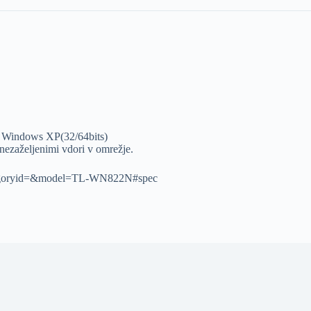
, Windows XP(32/64bits)
nezaželjenimi vdori v omrežje.
/?categoryid=&model=TL-WN822N#spec