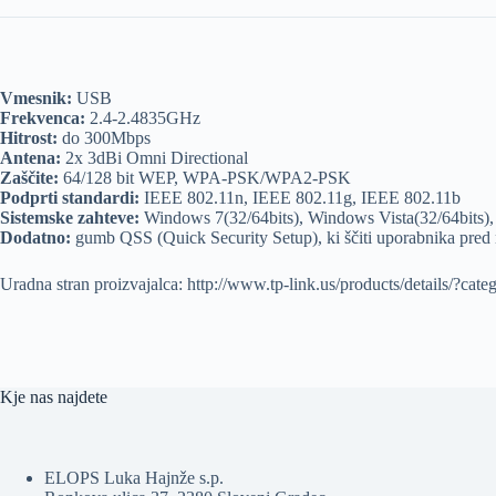
Vmesnik:
USB
Frekvenca:
2.4-2.4835GHz
Hitrost:
do 300Mbps
Antena:
2x 3dBi Omni Directional
Zaščite:
64/128 bit WEP, WPA-PSK/WPA2-PSK
Podprti standardi:
IEEE 802.11n, IEEE 802.11g, IEEE 802.11b
Sistemske zahteve:
Windows 7(32/64bits), Windows Vista(32/64bits)
Dodatno:
gumb QSS (Quick Security Setup), ki ščiti uporabnika pred 
Uradna stran proizvajalca: http://www.tp-link.us/products/details
Kje nas najdete
ELOPS Luka Hajnže s.p.