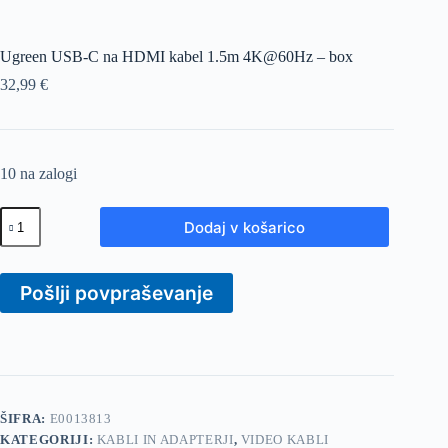
Ugreen USB-C na HDMI kabel 1.5m 4K@60Hz – box
32,99
€
10 na zalogi
Ugreen
Dodaj v košarico
USB-
C
na
HDMI
Pošlji povpraševanje
kabel
1.5m
4K@60Hz
-
box
količina
ŠIFRA:
E0013813
KATEGORIJI:
KABLI IN ADAPTERJI
,
VIDEO KABLI