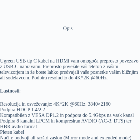
Opis
Ugreen USB tip C kabel na HDMI vam omogoča preprosto povezavo
z USB-C napravami. Preprosto povežite vaš telefon z vašim
televizorjem in že boste lahko predvajali vaše posnetke vašim bližnjim
ali sodelavcem. Podpira resolucijo do 4K*2K @60Hz.
Lastnosti
:
Resolucija in osveževanje: 4K*2K @60Hz, 3840×2160
Podpira HDCP 1.4/2.2
Kompatibilen z VESA DP1.2 in podpora do 5.4Gbps na vsak kanal
Podpira 8 kanalni LPCM in kompresiran AVDIO (AC-3, DTS) ter
HBR avdio format
Pleten kabel
Način: podvoji ali razširi zaslon (Mirror mode and extended mode)