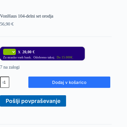
VonHaus 104-delni set orodja
56,90
€
X
20,00 €
Za stranke vseh bank. Odobreno takoj.
Do 15.000€.
7 na zalogi
VonHaus
Dodaj v košarico
104-
delni
set
orodja
Pošlji povpraševanje
količina