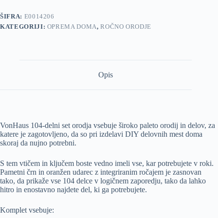
ŠIFRA:
E0014206
KATEGORIJI:
OPREMA DOMA
,
ROČNO ORODJE
Opis
VonHaus 104-delni set orodja vsebuje široko paleto orodij in delov, za
katere je zagotovljeno, da so pri izdelavi DIY delovnih mest doma
skoraj da nujno potrebni.
S tem vtičem in ključem boste vedno imeli vse, kar potrebujete v roki.
Pametni črn in oranžen udarec z integriranim ročajem je zasnovan
tako, da prikaže vse 104 delce v logičnem zaporedju, tako da lahko
hitro in enostavno najdete del, ki ga potrebujete.
Komplet vsebuje: