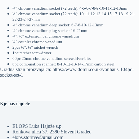
¼” chrome vanadium socket (72 teeth): 4-5-6-7-8-9-10-11-12-13mm
½” chrome vanadium socket (72 teeth): 10-11-12-13-14-15-17-18-19-21-
22-23-24-27mm
¼” chrome vanadium deep socket: 6-7-8-10-12-13mm
½” chrome vanadium plug socket: 16-21mm
¼”, ½” extension bar chrome vanadium
¼” coupler chrome vanadium
2pcs ½”, ¼” ratchet wrench
1pc ratchet screwdriver
60pc 25mm chrome vanadium screwdriver bits
6pc combination spanner: 8-10-12-13-14-17mm carbon steel
Uradna stran proizvajalca: https://www.domu.co.uk/vonhaus-104pc-
socket-set-1
Kje nas najdete
ELOPS Luka Hajnže s.p.
Ronkova ulica 37, 2380 Slovenj Gradec
elops.storitve@gmail.com