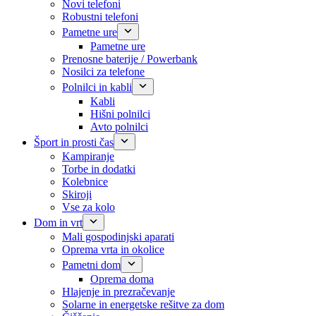
Novi telefoni
Robustni telefoni
Pametne ure
Pametne ure
Prenosne baterije / Powerbank
Nosilci za telefone
Polnilci in kabli
Kabli
Hišni polnilci
Avto polnilci
Šport in prosti čas
Kampiranje
Torbe in dodatki
Kolebnice
Skiroji
Vse za kolo
Dom in vrt
Mali gospodinjski aparati
Oprema vrta in okolice
Pametni dom
Oprema doma
Hlajenje in prezračevanje
Solarne in energetske rešitve za dom