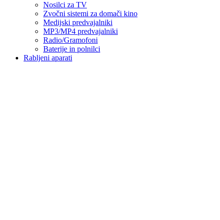
Nosilci za TV
Zvočni sistemi za domači kino
Medijski predvajalniki
MP3/MP4 predvajalniki
Radio/Gramofoni
Baterije in polnilci
Rabljeni aparati