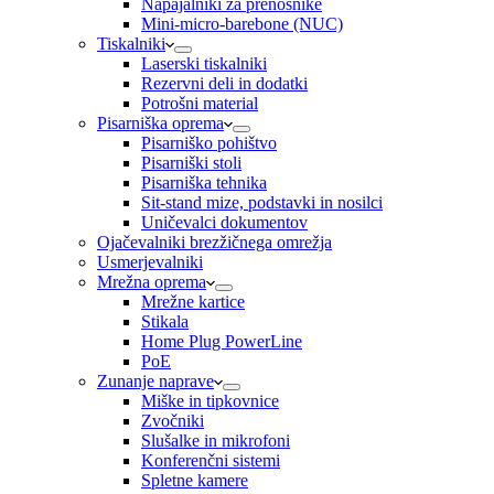
Napajalniki za prenosnike
Mini-micro-barebone (NUC)
Tiskalniki
Laserski tiskalniki
Rezervni deli in dodatki
Potrošni material
Pisarniška oprema
Pisarniško pohištvo
Pisarniški stoli
Pisarniška tehnika
Sit-stand mize, podstavki in nosilci
Uničevalci dokumentov
Ojačevalniki brezžičnega omrežja
Usmerjevalniki
Mrežna oprema
Mrežne kartice
Stikala
Home Plug PowerLine
PoE
Zunanje naprave
Miške in tipkovnice
Zvočniki
Slušalke in mikrofoni
Konferenčni sistemi
Spletne kamere