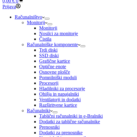
Shopping
0,00
€
0
cart
Prijava
Računalništvo
Monitorji
Monitorji
Nosilci za monitorje
Čistila
Računalniške komponente
Trdi diski
SSD diski
Grafične kartice
Optične enote
Osnovne plošče
Pomnilniški moduli
Procesorji
Hladilniki za procesorje
Ohišja in napajalniki
Ventilatorji in dodatki
Razširitvene kartice
Računalniki
Tablični računalniki in e-Bralniki
Dodatki za tablične računalnike
Prenosniki
Dodatki za prenosnike