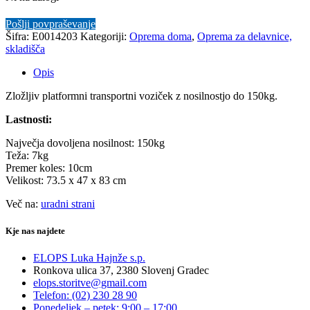
Pošlji povpraševanje
Šifra:
E0014203
Kategoriji:
Oprema doma
,
Oprema za delavnice,
skladišča
Opis
Zložljiv platformni transportni voziček z nosilnostjo do 150kg.
Lastnosti:
Največja dovoljena nosilnost: 150kg
Teža: 7kg
Premer koles: 10cm
Velikost: 73.5 x 47 x 83 cm
Več na:
uradni strani
Kje nas najdete
ELOPS Luka Hajnže s.p.
Ronkova ulica 37, 2380 Slovenj Gradec
elops.storitve@gmail.com
Telefon: (02) 230 28 90
Ponedeljek – petek: 9:00 – 17:00