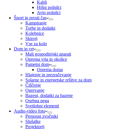
Kabli
Hišni polnilci
Avto polnilci
Šport in prosti čas
Kampiranje
Torbe in dodatki
Kolebnice
Skiroji
Vse za kolo
Dom in vrt
Mali gospodinjski aparati
Oprema vrta in okolice
Pametni dom
Oprema doma
Hlajenje in prezračevanje
Solarne in energetske rešitve za dom
Čiščenje
Ogrevanje
Bazeni, dodatki za bazene
Osebna nega
Svetlobni elementi
Audio-video foto
Prenosni zvočniki
Slušalke
Projektorji