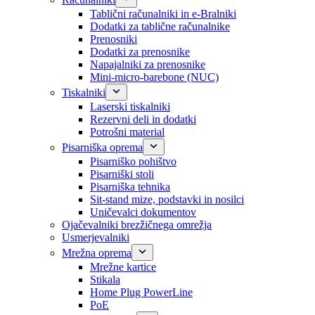
Tablični računalniki in e-Bralniki
Dodatki za tablične računalnike
Prenosniki
Dodatki za prenosnike
Napajalniki za prenosnike
Mini-micro-barebone (NUC)
Tiskalniki
Laserski tiskalniki
Rezervni deli in dodatki
Potrošni material
Pisarniška oprema
Pisarniško pohištvo
Pisarniški stoli
Pisarniška tehnika
Sit-stand mize, podstavki in nosilci
Uničevalci dokumentov
Ojačevalniki brezžičnega omrežja
Usmerjevalniki
Mrežna oprema
Mrežne kartice
Stikala
Home Plug PowerLine
PoE