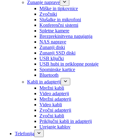
Zunanje naprave
Miške in tipkovnice
Zvočniki
Slušalke in mikrofoni
Konferenčni sistemi
Spletne kamere
Brezprekinitvena napajanja
NAS naprave
Zunanji diski
Zunanji SSD diski
USB ključki
USB hubi in priklopne postaje
Spominske kartice
Bluetooth
Kabli in adapterji
Mrežni kabli
Video adapterji
Mrežni adapterji
Video kabli
Zvočni adapterji
Zvočni kabli
Priključni kabli in adapterji
Urejanje kablov
Telefonija