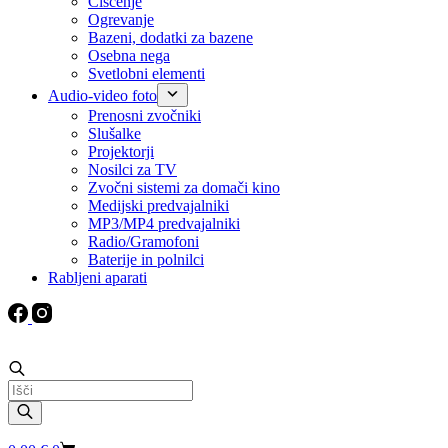
Čiščenje
Ogrevanje
Bazeni, dodatki za bazene
Osebna nega
Svetlobni elementi
Audio-video foto
Prenosni zvočniki
Slušalke
Projektorji
Nosilci za TV
Zvočni sistemi za domači kino
Medijski predvajalniki
MP3/MP4 predvajalniki
Radio/Gramofoni
Baterije in polnilci
Rabljeni aparati
Products
search