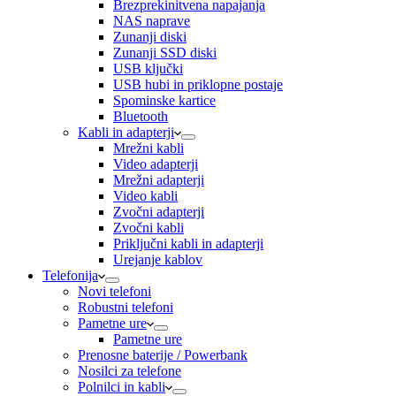
Brezprekinitvena napajanja
NAS naprave
Zunanji diski
Zunanji SSD diski
USB ključki
USB hubi in priklopne postaje
Spominske kartice
Bluetooth
Kabli in adapterji
Mrežni kabli
Video adapterji
Mrežni adapterji
Video kabli
Zvočni adapterji
Zvočni kabli
Priključni kabli in adapterji
Urejanje kablov
Telefonija
Novi telefoni
Robustni telefoni
Pametne ure
Pametne ure
Prenosne baterije / Powerbank
Nosilci za telefone
Polnilci in kabli