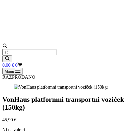
Products
search
Shopping
0,00
€
0
cart
Menu
RAZPRODANO
VonHaus platformni transportni voziček
(150kg)
45,90
€
Ni na zalogi