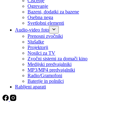
Čiščenje
Ogrevanje
Bazeni, dodatki za bazene
Osebna nega
Svetlobni elementi
Audio-video foto
Prenosni zvočniki
Slušalke
Projektorji
Nosilci za TV
Zvočni sistemi za domači kino
Medijski predvajalniki
MP3/MP4 predvajalniki
Radio/Gramofoni
Baterije in polnilci
Rabljeni aparati