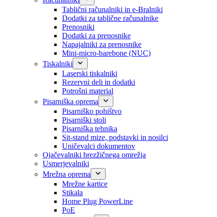
Tablični računalniki in e-Bralniki
Dodatki za tablične računalnike
Prenosniki
Dodatki za prenosnike
Napajalniki za prenosnike
Mini-micro-barebone (NUC)
Tiskalniki
Laserski tiskalniki
Rezervni deli in dodatki
Potrošni material
Pisarniška oprema
Pisarniško pohištvo
Pisarniški stoli
Pisarniška tehnika
Sit-stand mize, podstavki in nosilci
Uničevalci dokumentov
Ojačevalniki brezžičnega omrežja
Usmerjevalniki
Mrežna oprema
Mrežne kartice
Stikala
Home Plug PowerLine
PoE