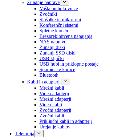
Zunanje naprave
Miške in tipkovnice
Zvočniki
Slušalke in mikrofoni
Konferenčni sistemi
Spletne kamere
Brezprekinitvena napajanja
NAS naprave
Zunanji diski
Zunanji SSD diski
USB ključki
USB hubi in priklopne postaje
Spominske kartice
Bluetooth
Kabli in adapterji
Mrežni kabli
Video adapterji
Mrežni adapterji
Video kabli
Zvočni adapterji
Zvočni kabli
Priključni kabli in adapterji
Urejanje kablov
Telefonija