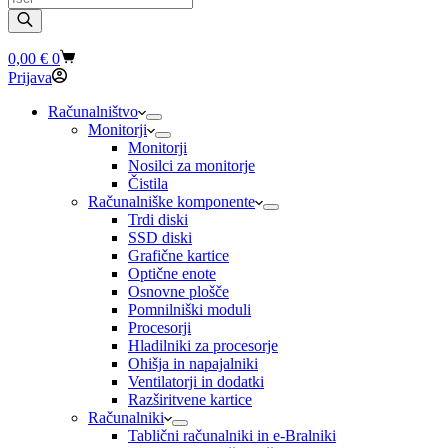
search
Shopping
0,00
€
0
cart
Prijava
Računalništvo
Monitorji
Monitorji
Nosilci za monitorje
Čistila
Računalniške komponente
Trdi diski
SSD diski
Grafične kartice
Optične enote
Osnovne plošče
Pomnilniški moduli
Procesorji
Hladilniki za procesorje
Ohišja in napajalniki
Ventilatorji in dodatki
Razširitvene kartice
Računalniki
Tablični računalniki in e-Bralniki