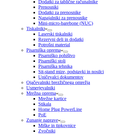
Dodatki za tablične računalnike
Prenosniki
Dodatki za prenosnike
Napajalniki za prenosnike
Mini-micro-barebone (NUC)
Tiskalniki
Laserski tiskalniki
Rezervni deli in dodatki
Potrošni material
Pisarniška oprema
Pisarniško pohištvo
Pisarniški stoli
Pisarniška tehnika
Sit-stand mize, podstavki in nosilci
Uničevalci dokumentov
Ojačevalniki brezžičnega omrežja
Usmerjevalniki
Mrežna oprema
Mrežne kartice
Stikala
Home Plug PowerLine
PoE
Zunanje naprave
Miške in tipkovnice
Zvočniki