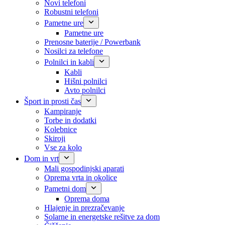
Novi telefoni
Robustni telefoni
Pametne ure
Pametne ure
Prenosne baterije / Powerbank
Nosilci za telefone
Polnilci in kabli
Kabli
Hišni polnilci
Avto polnilci
Šport in prosti čas
Kampiranje
Torbe in dodatki
Kolebnice
Skiroji
Vse za kolo
Dom in vrt
Mali gospodinjski aparati
Oprema vrta in okolice
Pametni dom
Oprema doma
Hlajenje in prezračevanje
Solarne in energetske rešitve za dom