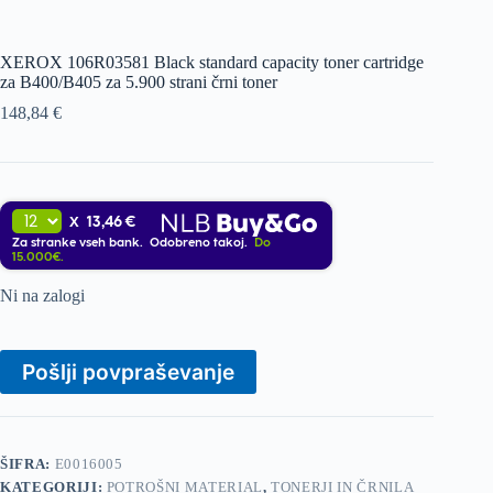
XEROX 106R03581 Black standard capacity toner cartridge
za B400/B405 za 5.900 strani črni toner
148,84
€
13,46 €
X
Za stranke vseh bank. Odobreno takoj.
Do
15.000€.
Ni na zalogi
Pošlji povpraševanje
ŠIFRA:
E0016005
KATEGORIJI:
POTROŠNI MATERIAL
,
TONERJI IN ČRNILA