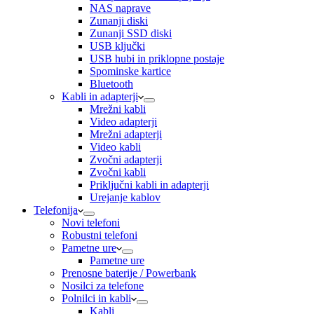
NAS naprave
Zunanji diski
Zunanji SSD diski
USB ključki
USB hubi in priklopne postaje
Spominske kartice
Bluetooth
Kabli in adapterji
Mrežni kabli
Video adapterji
Mrežni adapterji
Video kabli
Zvočni adapterji
Zvočni kabli
Priključni kabli in adapterji
Urejanje kablov
Telefonija
Novi telefoni
Robustni telefoni
Pametne ure
Pametne ure
Prenosne baterije / Powerbank
Nosilci za telefone
Polnilci in kabli
Kabli