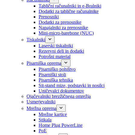
Tablični računalniki in e-Bralniki
Dodatki za tablične računalnike
Prenosniki
Dodatki za prenosnike
Napajalniki za prenosnike
Mini-micro-barebone (NUC)
Tiskalniki
Laserski tiskalniki
Rezervni deli in dodatki
Potrošni material
Pisarniška oprema
Pisarniško pohištvo
Pisarniški stoli
Pisarniška tehnika
Sit-stand mize, podstavki in nosilci
Uničevalci dokumentov
Ojačevalniki brezžičnega omrežja
Usmerjevalniki
Mrežna oprema
Mrežne kartice
Stikala
Home Plug PowerLine
PoE