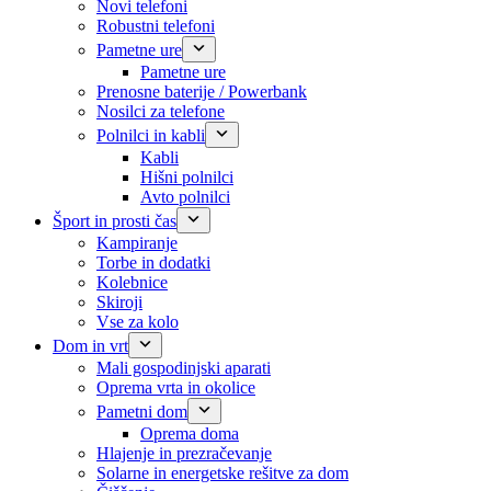
Novi telefoni
Robustni telefoni
Pametne ure
Pametne ure
Prenosne baterije / Powerbank
Nosilci za telefone
Polnilci in kabli
Kabli
Hišni polnilci
Avto polnilci
Šport in prosti čas
Kampiranje
Torbe in dodatki
Kolebnice
Skiroji
Vse za kolo
Dom in vrt
Mali gospodinjski aparati
Oprema vrta in okolice
Pametni dom
Oprema doma
Hlajenje in prezračevanje
Solarne in energetske rešitve za dom