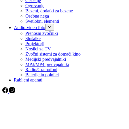
Čiščenje
Ogrevanje
Bazeni, dodatki za bazene
Osebna nega
Svetlobni elementi
Audio-video foto
Prenosni zvočniki
Slušalke
Projektorji
Nosilci za TV
Zvočni sistemi za domači kino
Medijski predvajalniki
MP3/MP4 predvajalniki
Radio/Gramofoni
Baterije in polnilci
Rabljeni aparati