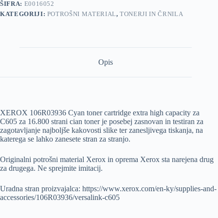
ŠIFRA:
E0016052
KATEGORIJI:
POTROŠNI MATERIAL
,
TONERJI IN ČRNILA
Opis
XEROX 106R03936 Cyan toner cartridge extra high capacity za
C605 za 16.800 strani cian toner je posebej zasnovan in testiran za
zagotavljanje najboljše kakovosti slike ter zanesljivega tiskanja, na
katerega se lahko zanesete stran za stranjo.
Originalni potrošni material Xerox in oprema Xerox sta narejena drug
za drugega. Ne sprejmite imitacij.
Uradna stran proizvajalca: https://www.xerox.com/en-ky/supplies-and-
accessories/106R03936/versalink-c605