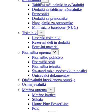
Tablični računalniki in e-Bralniki
Dodatki za tablične računalnike
Prenosniki
Dodatki za prenosnike
Napajalniki za prenosnike
Mini-micro-barebone (NUC)
Tiskalniki
Laserski tiskalniki
Rezervni deli in dodatki
Potrošni material
Pisarniška oprema
Pisarniško pohištvo
Pisarniški stoli
Pisarniška tehnika
Sit-stand mize, podstavki in nosilci
Uničevalci dokumentov
Ojačevalniki brezžičnega omrežja
Usmerjevalniki
Mrežna oprema
Mrežne kartice
Stikala
Home Plug PowerLine
PoE