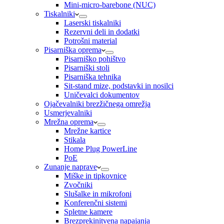
Mini-micro-barebone (NUC)
Tiskalniki
Laserski tiskalniki
Rezervni deli in dodatki
Potrošni material
Pisarniška oprema
Pisarniško pohištvo
Pisarniški stoli
Pisarniška tehnika
Sit-stand mize, podstavki in nosilci
Uničevalci dokumentov
Ojačevalniki brezžičnega omrežja
Usmerjevalniki
Mrežna oprema
Mrežne kartice
Stikala
Home Plug PowerLine
PoE
Zunanje naprave
Miške in tipkovnice
Zvočniki
Slušalke in mikrofoni
Konferenčni sistemi
Spletne kamere
Brezprekinitvena napajanja