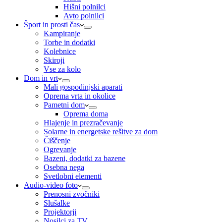
Hišni polnilci
Avto polnilci
Šport in prosti čas
Kampiranje
Torbe in dodatki
Kolebnice
Skiroji
Vse za kolo
Dom in vrt
Mali gospodinjski aparati
Oprema vrta in okolice
Pametni dom
Oprema doma
Hlajenje in prezračevanje
Solarne in energetske rešitve za dom
Čiščenje
Ogrevanje
Bazeni, dodatki za bazene
Osebna nega
Svetlobni elementi
Audio-video foto
Prenosni zvočniki
Slušalke
Projektorji
Nosilci za TV