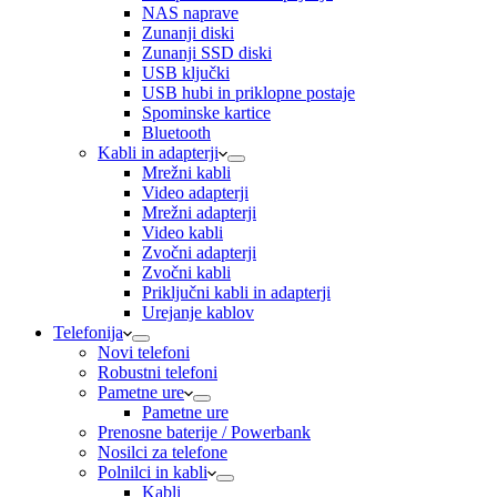
NAS naprave
Zunanji diski
Zunanji SSD diski
USB ključki
USB hubi in priklopne postaje
Spominske kartice
Bluetooth
Kabli in adapterji
Mrežni kabli
Video adapterji
Mrežni adapterji
Video kabli
Zvočni adapterji
Zvočni kabli
Priključni kabli in adapterji
Urejanje kablov
Telefonija
Novi telefoni
Robustni telefoni
Pametne ure
Pametne ure
Prenosne baterije / Powerbank
Nosilci za telefone
Polnilci in kabli
Kabli