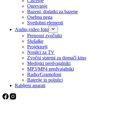
Čiščenje
Ogrevanje
Bazeni, dodatki za bazene
Osebna nega
Svetlobni elementi
Audio-video foto
Prenosni zvočniki
Slušalke
Projektorji
Nosilci za TV
Zvočni sistemi za domači kino
Medijski predvajalniki
MP3/MP4 predvajalniki
Radio/Gramofoni
Baterije in polnilci
Rabljeni aparati