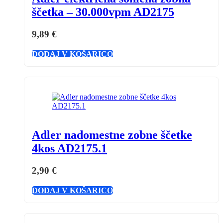
ščetka – 30.000vpm AD2175
9,89
€
DODAJ V KOŠARICO
Adler nadomestne zobne ščetke
4kos AD2175.1
2,90
€
DODAJ V KOŠARICO