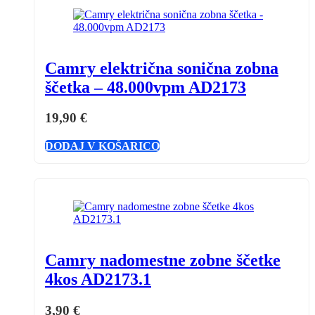
Camry električna sonična zobna
ščetka – 48.000vpm AD2173
19,90
€
DODAJ V KOŠARICO
Camry nadomestne zobne ščetke
4kos AD2173.1
3,90
€