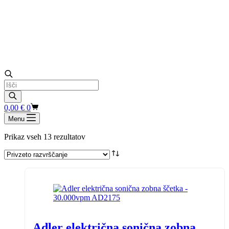
Products
search
Shopping
0,00
€
0
cart
Menu
Prikaz vseh 13 rezultatov
Adler električna sonična zobna