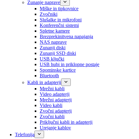
Zunanje naprave
Miške in tipkovnice
Zvočniki
Slušalke in mikrofoni
Konferenčni sistemi
Spletne kamere
Brezprekinitvena napajanja
NAS naprave
Zunanji diski
Zunanji SSD diski
USB ključki
USB hubi in priklopne postaje
Spominske kartice
Bluetooth
Kabli in adapterji
Mrežni kabli
Video adapterji
Mrežni adapterji
Video kabli
Zvočni adapterji
Zvočni kabli
Priključni kabli in adapterji
Urejanje kablov
Telefonija