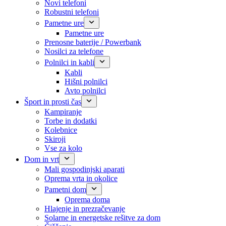
Novi telefoni
Robustni telefoni
Pametne ure
Pametne ure
Prenosne baterije / Powerbank
Nosilci za telefone
Polnilci in kabli
Kabli
Hišni polnilci
Avto polnilci
Šport in prosti čas
Kampiranje
Torbe in dodatki
Kolebnice
Skiroji
Vse za kolo
Dom in vrt
Mali gospodinjski aparati
Oprema vrta in okolice
Pametni dom
Oprema doma
Hlajenje in prezračevanje
Solarne in energetske rešitve za dom