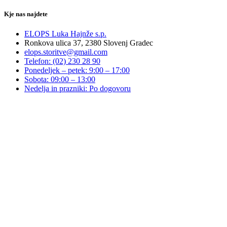
Kje nas najdete
ELOPS Luka Hajnže s.p.
Ronkova ulica 37, 2380 Slovenj Gradec
elops.storitve@gmail.com
Telefon: (02) 230 28 90
Ponedeljek – petek: 9:00 – 17:00
Sobota: 09:00 – 13:00
Nedelja in prazniki: Po dogovoru