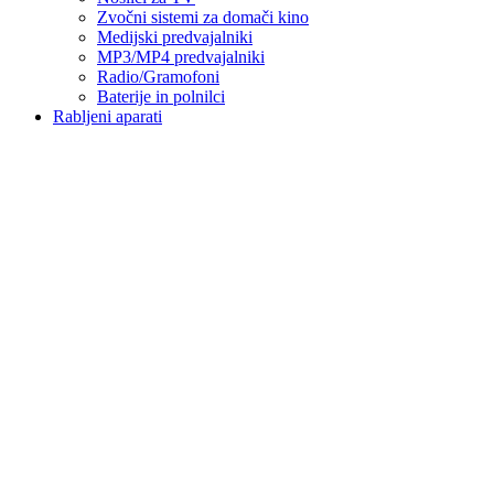
Zvočni sistemi za domači kino
Medijski predvajalniki
MP3/MP4 predvajalniki
Radio/Gramofoni
Baterije in polnilci
Rabljeni aparati