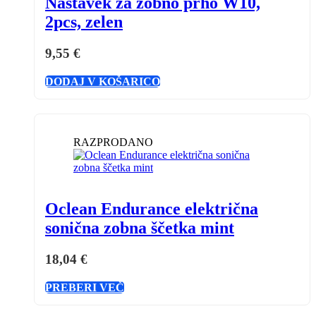
Nastavek za zobno prho W10,
2pcs, zelen
9,55
€
DODAJ V KOŠARICO
RAZPRODANO
Oclean Endurance električna
sonična zobna ščetka mint
18,04
€
PREBERI VEČ