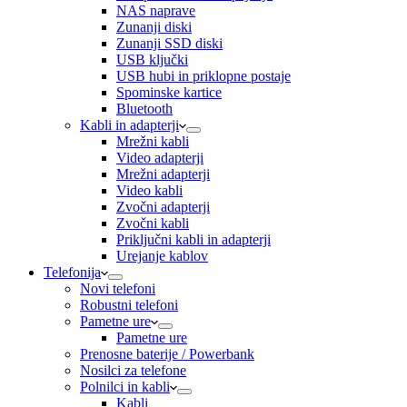
NAS naprave
Zunanji diski
Zunanji SSD diski
USB ključki
USB hubi in priklopne postaje
Spominske kartice
Bluetooth
Kabli in adapterji
Mrežni kabli
Video adapterji
Mrežni adapterji
Video kabli
Zvočni adapterji
Zvočni kabli
Priključni kabli in adapterji
Urejanje kablov
Telefonija
Novi telefoni
Robustni telefoni
Pametne ure
Pametne ure
Prenosne baterije / Powerbank
Nosilci za telefone
Polnilci in kabli
Kabli