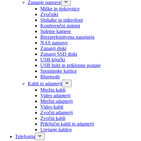
Zunanje naprave
Miške in tipkovnice
Zvočniki
Slušalke in mikrofoni
Konferenčni sistemi
Spletne kamere
Brezprekinitvena napajanja
NAS naprave
Zunanji diski
Zunanji SSD diski
USB ključki
USB hubi in priklopne postaje
Spominske kartice
Bluetooth
Kabli in adapterji
Mrežni kabli
Video adapterji
Mrežni adapterji
Video kabli
Zvočni adapterji
Zvočni kabli
Priključni kabli in adapterji
Urejanje kablov
Telefonija