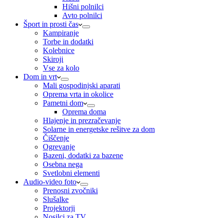
Hišni polnilci
Avto polnilci
Šport in prosti čas
Kampiranje
Torbe in dodatki
Kolebnice
Skiroji
Vse za kolo
Dom in vrt
Mali gospodinjski aparati
Oprema vrta in okolice
Pametni dom
Oprema doma
Hlajenje in prezračevanje
Solarne in energetske rešitve za dom
Čiščenje
Ogrevanje
Bazeni, dodatki za bazene
Osebna nega
Svetlobni elementi
Audio-video foto
Prenosni zvočniki
Slušalke
Projektorji
Nosilci za TV