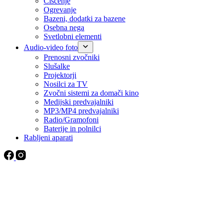
Čiščenje
Ogrevanje
Bazeni, dodatki za bazene
Osebna nega
Svetlobni elementi
Audio-video foto
Prenosni zvočniki
Slušalke
Projektorji
Nosilci za TV
Zvočni sistemi za domači kino
Medijski predvajalniki
MP3/MP4 predvajalniki
Radio/Gramofoni
Baterije in polnilci
Rabljeni aparati