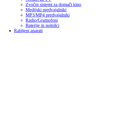
Zvočni sistemi za domači kino
Medijski predvajalniki
MP3/MP4 predvajalniki
Radio/Gramofoni
Baterije in polnilci
Rabljeni aparati