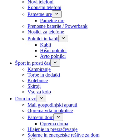
Novi telefoni
Robustni telefoni
Pametne ure
Pametne ure
Prenosne baterije / Powerbank
Nosilci za telefone
Polnilci in kabli
Kabli
Hišni polnilci
Avto polnilci
Šport in prosti čas
Kampiranje
Torbe in dodatki
Kolebnice
Skiroji
Vse za kolo
Dom in vrt
Mali gospodinjski aparati
Oprema vrta in okolice
Pametni dom
Oprema doma
Hlajenje in prezračevanje
Solarne in energetske rešitve za dom