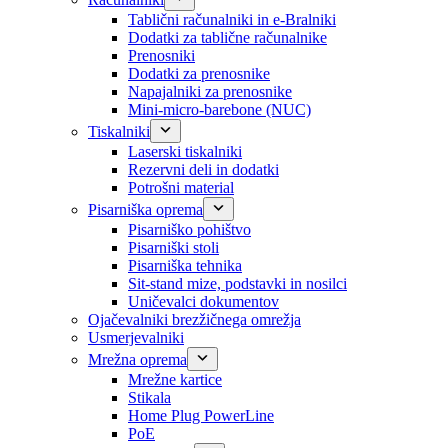
Tablični računalniki in e-Bralniki
Dodatki za tablične računalnike
Prenosniki
Dodatki za prenosnike
Napajalniki za prenosnike
Mini-micro-barebone (NUC)
Tiskalniki
Laserski tiskalniki
Rezervni deli in dodatki
Potrošni material
Pisarniška oprema
Pisarniško pohištvo
Pisarniški stoli
Pisarniška tehnika
Sit-stand mize, podstavki in nosilci
Uničevalci dokumentov
Ojačevalniki brezžičnega omrežja
Usmerjevalniki
Mrežna oprema
Mrežne kartice
Stikala
Home Plug PowerLine
PoE