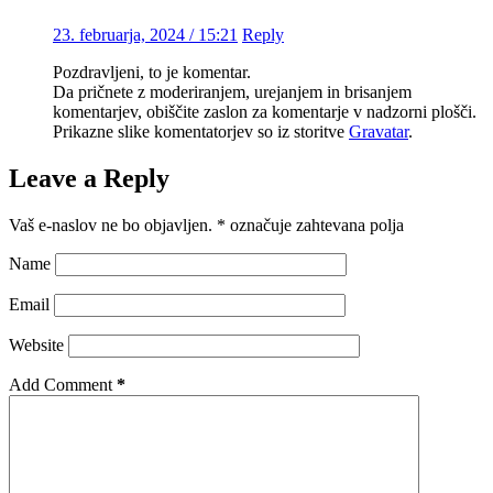
23. februarja, 2024 / 15:21
Reply
Pozdravljeni, to je komentar.
Da pričnete z moderiranjem, urejanjem in brisanjem
komentarjev, obiščite zaslon za komentarje v nadzorni plošči.
Prikazne slike komentatorjev so iz storitve
Gravatar
.
Leave a Reply
Vaš e-naslov ne bo objavljen.
*
označuje zahtevana polja
Name
Email
Website
Add Comment
*