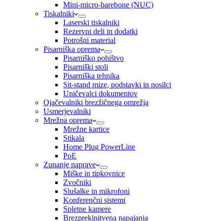
Mini-micro-barebone (NUC)
Tiskalniki
Laserski tiskalniki
Rezervni deli in dodatki
Potrošni material
Pisarniška oprema
Pisarniško pohištvo
Pisarniški stoli
Pisarniška tehnika
Sit-stand mize, podstavki in nosilci
Uničevalci dokumentov
Ojačevalniki brezžičnega omrežja
Usmerjevalniki
Mrežna oprema
Mrežne kartice
Stikala
Home Plug PowerLine
PoE
Zunanje naprave
Miške in tipkovnice
Zvočniki
Slušalke in mikrofoni
Konferenčni sistemi
Spletne kamere
Brezprekinitvena napajanja