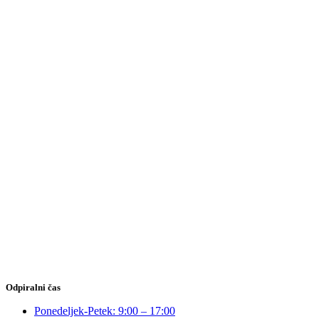
Odpiralni čas
Ponedeljek-Petek: 9:00 – 17:00