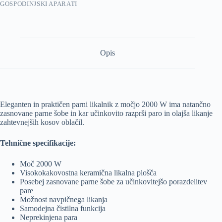
GOSPODINJSKI APARATI
Opis
Eleganten in praktičen parni likalnik z močjo 2000 W ima natančno
zasnovane parne šobe in kar učinkovito razprši paro in olajša likanje
zahtevnejših kosov oblačil.
Tehnične specifikacije:
Moč 2000 W
Visokokakovostna keramična likalna plošča
Posebej zasnovane parne šobe za učinkovitejšo porazdelitev
pare
Možnost navpičnega likanja
Samodejna čistilna funkcija
Neprekinjena para