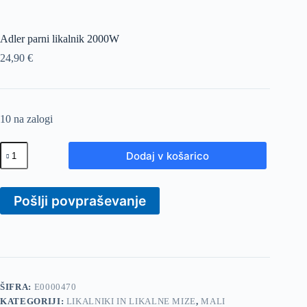
Adler parni likalnik 2000W
24,90
€
10 na zalogi
Adler
Dodaj v košarico
parni
likalnik
2000W
količina
Pošlji povpraševanje
ŠIFRA:
E0000470
KATEGORIJI:
LIKALNIKI IN LIKALNE MIZE
,
MALI