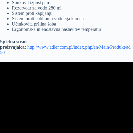
Sunkovit izpust pare
Rezervoar za vodo 280 ml
Sistem proti kapljanju
Sistem proti nabiranju vodnega kamna
Učinkovita pršilna šoba
Ergonomska in enostavna nastavitev temperatur
Spletna stran
proizvajalca:
http://www.adler.com.pl/index.php/en/Main/Produkt/ad_
5011