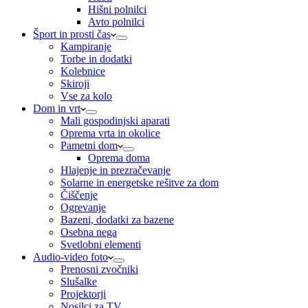
Hišni polnilci
Avto polnilci
Šport in prosti čas
Kampiranje
Torbe in dodatki
Kolebnice
Skiroji
Vse za kolo
Dom in vrt
Mali gospodinjski aparati
Oprema vrta in okolice
Pametni dom
Oprema doma
Hlajenje in prezračevanje
Solarne in energetske rešitve za dom
Čiščenje
Ogrevanje
Bazeni, dodatki za bazene
Osebna nega
Svetlobni elementi
Audio-video foto
Prenosni zvočniki
Slušalke
Projektorji
Nosilci za TV