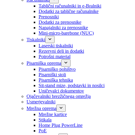
Tablični računalniki in e-Bralniki
Dodatki za tablične računalnike
Prenosniki
Dodatki za prenosnike
Napajalniki za prenosnike
Mini-micro-barebone (NUC)
Tiskalniki
Laserski tiskalniki
Rezervni deli in dodatki
Potrošni material
Pisarniška oprema
Pisarniško pohištvo
Pisarniški stoli
Pisarniška tehnika
Sit-stand mize, podstavki in nosilci
Uničevalci dokumentov
Ojačevalniki brezžičnega omrežja
Usmerjevalniki
Mrežna oprema
Mrežne kartice
Stikala
Home Plug PowerLine
PoE