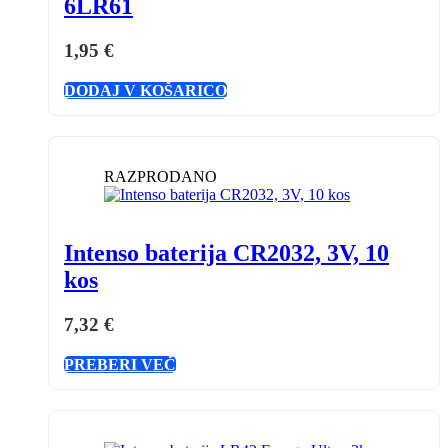
6LR61
1,95
€
DODAJ V KOŠARICO
RAZPRODANO
Intenso baterija CR2032, 3V, 10
kos
7,32
€
PREBERI VEČ