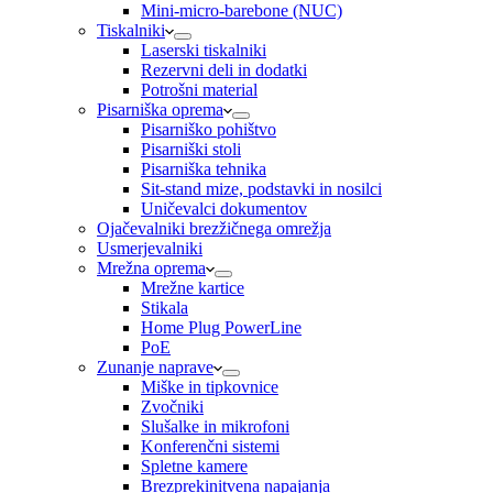
Mini-micro-barebone (NUC)
Tiskalniki
Laserski tiskalniki
Rezervni deli in dodatki
Potrošni material
Pisarniška oprema
Pisarniško pohištvo
Pisarniški stoli
Pisarniška tehnika
Sit-stand mize, podstavki in nosilci
Uničevalci dokumentov
Ojačevalniki brezžičnega omrežja
Usmerjevalniki
Mrežna oprema
Mrežne kartice
Stikala
Home Plug PowerLine
PoE
Zunanje naprave
Miške in tipkovnice
Zvočniki
Slušalke in mikrofoni
Konferenčni sistemi
Spletne kamere
Brezprekinitvena napajanja