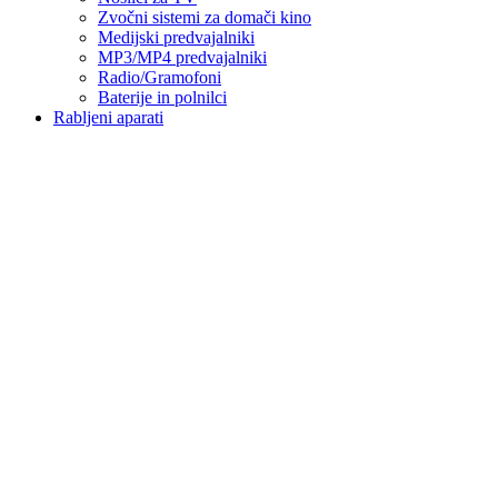
Zvočni sistemi za domači kino
Medijski predvajalniki
MP3/MP4 predvajalniki
Radio/Gramofoni
Baterije in polnilci
Rabljeni aparati