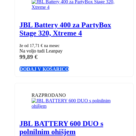
JBL Battery 400 za PartyBox
Stage 320, Xtreme 4
že od
17,71 €
na mesec
Na voljo tudi Leanpay
99,89
€
DODAJ V KOŠARICO
RAZPRODANO
JBL BATTERY 600 DUO s
polnilnim ohišjem