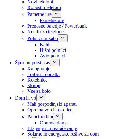
Novi telefoni
Robustni telefoni
Pametne ure
Pametne ure
Prenosne baterije / Powerbank
Nosilci za telefone
Polnilci in kabli
Kabli
Hišni polnilci
Avto polnilci
Šport in prosti čas
Kampiranje
Torbe in dodatki
Kolebnice
Skiroji
Vse za kolo
Dom in vrt
Mali gospodinjski aparati
Oprema vrta in okolice
Pametni dom
Oprema doma
Hlajenje in prezračevanje
Solarne in energetske rešitve za dom