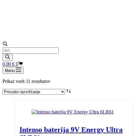
Products
search
Shopping
0,00
€
0
cart
Menu
Prikaz vseh 11 rezultatov
Intenso baterija 9V Energy Ultra