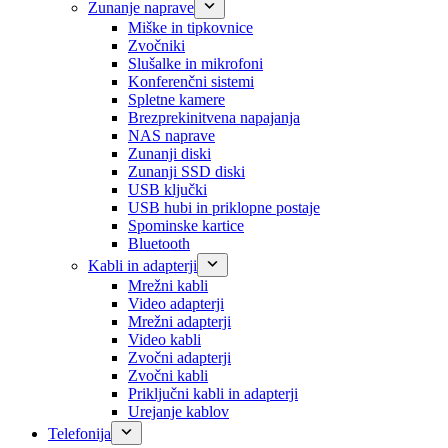
Zunanje naprave
Miške in tipkovnice
Zvočniki
Slušalke in mikrofoni
Konferenčni sistemi
Spletne kamere
Brezprekinitvena napajanja
NAS naprave
Zunanji diski
Zunanji SSD diski
USB ključki
USB hubi in priklopne postaje
Spominske kartice
Bluetooth
Kabli in adapterji
Mrežni kabli
Video adapterji
Mrežni adapterji
Video kabli
Zvočni adapterji
Zvočni kabli
Priključni kabli in adapterji
Urejanje kablov
Telefonija