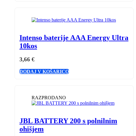
Intenso baterije AAA Energy Ultra
10kos
3,66
€
DODAJ V KOŠARICO
RAZPRODANO
JBL BATTERY 200 s polnilnim
ohišjem