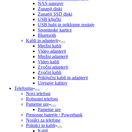
NAS naprave
Zunanji diski
Zunanji SSD diski
USB ključki
USB hubi in priklopne postaje
Spominske kartice
Bluetooth
Kabli in adapterji
Mrežni kabli
Video adapterji
Mrežni adapterji
Video kabli
Zvočni adapterji
Zvočni kabli
Priključni kabli in adapterji
Urejanje kablov
Telefonija
Novi telefoni
Robustni telefoni
Pametne ure
Pametne ure
Prenosne baterije / Powerbank
Nosilci za telefone
Polnilci in kabli
Kabli