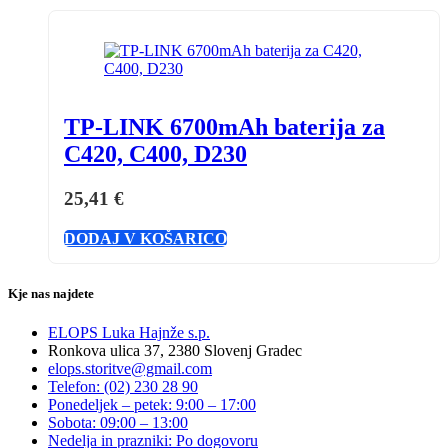
TP-LINK 6700mAh baterija za
C420, C400, D230
25,41
€
DODAJ V KOŠARICO
Kje nas najdete
ELOPS Luka Hajnže s.p.
Ronkova ulica 37, 2380 Slovenj Gradec
elops.storitve@gmail.com
Telefon: (02) 230 28 90
Ponedeljek – petek: 9:00 – 17:00
Sobota: 09:00 – 13:00
Nedelja in prazniki: Po dogovoru