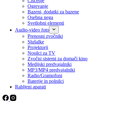
Čiščenje
Ogrevanje
Bazeni, dodatki za bazene
Osebna nega
Svetlobni elementi
Audio-video foto
Prenosni zvočniki
Slušalke
Projektorji
Nosilci za TV
Zvočni sistemi za domači kino
Medijski predvajalniki
MP3/MP4 predvajalniki
Radio/Gramofoni
Baterije in polnilci
Rabljeni aparati