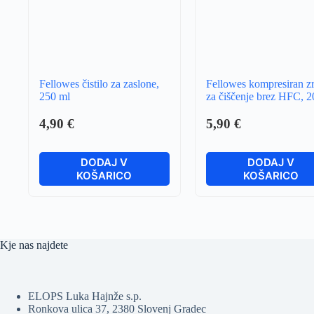
Fellowes čistilo za zaslone,
Fellowes kompresiran z
250 ml
za čiščenje brez HFC, 
4,90
€
5,90
€
DODAJ V
DODAJ V
KOŠARICO
KOŠARICO
Kje nas najdete
ELOPS Luka Hajnže s.p.
Ronkova ulica 37, 2380 Slovenj Gradec