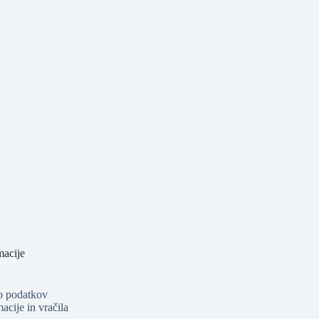
macije
o podatkov
acije in vračila