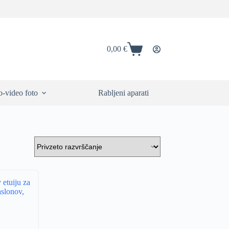
0,00
€
Shopping
cart
-video foto
Rabljeni aparati