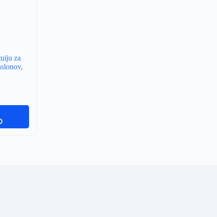
uiju za
aslonov,
V
O