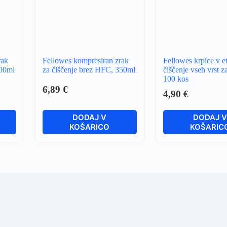
rak
Fellowes kompresiran zrak
Fellowes krpice v et
200ml
za čiščenje brez HFC, 350ml
čiščenje vseh vrst z
100 kos
6,89
€
4,90
€
DODAJ V
DODAJ 
KOŠARICO
KOŠARIC