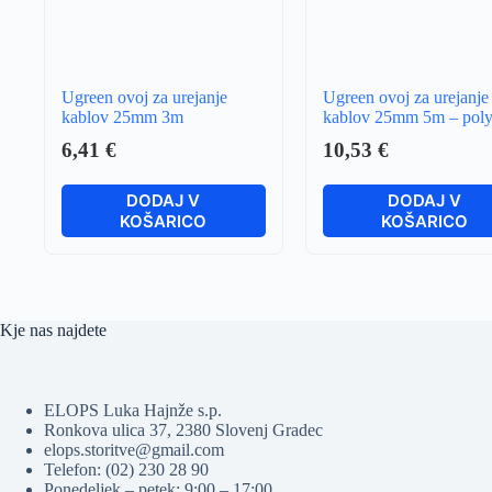
Ugreen ovoj za urejanje
Ugreen ovoj za urejanje
kablov 25mm 3m
kablov 25mm 5m – pol
6,41
€
10,53
€
DODAJ V
DODAJ V
KOŠARICO
KOŠARICO
Kje nas najdete
ELOPS Luka Hajnže s.p.
Ronkova ulica 37, 2380 Slovenj Gradec
elops.storitve@gmail.com
Telefon: (02) 230 28 90
Ponedeljek – petek: 9:00 – 17:00