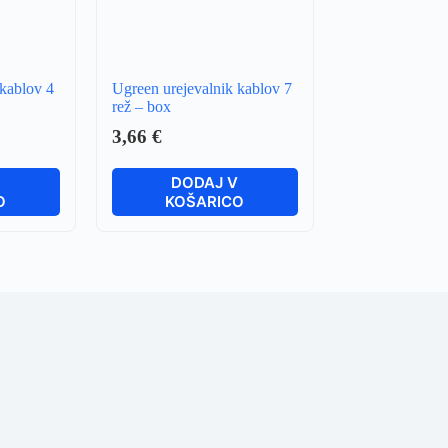
 kablov 4
Ugreen urejevalnik kablov 7
rež – box
3,66
€
V
DODAJ V
O
KOŠARICO