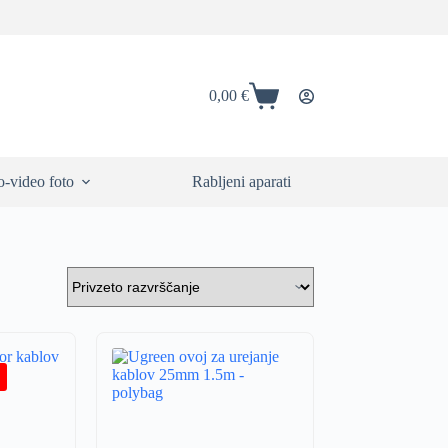
0,00
€
Shopping
cart
-video foto
Rabljeni aparati