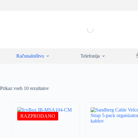
Skip
to
content
Računalništvo
Telefonija
Prikaz vseh 10 rezultatov
RAZPRODANO