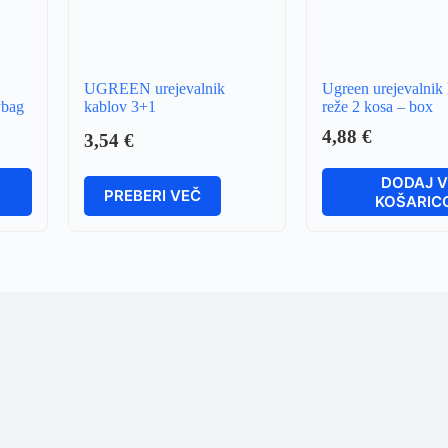
UGREEN urejevalnik
Ugreen urejevalnik
ybag
kablov 3+1
reže 2 kosa – box
4,88
€
3,54
€
DODAJ 
PREBERI VEČ
KOŠARIC