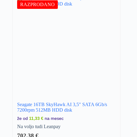
RAZPRODANO
Seagate 16TB SkyHawk AI 3,5″ SATA 6Gb/s
7200rpm 512MB HDD disk
že od
11,33 €
na mesec
Na voljo tudi Leanpay
702,38
€