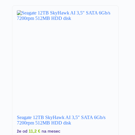
Seagate 12TB SkyHawk AI 3,5″ SATA 6Gb/s
7200rpm 512MB HDD disk
že od
11,2 €
na mesec