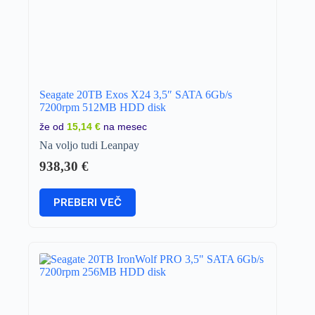
Seagate 20TB Exos X24 3,5″ SATA 6Gb/s
7200rpm 512MB HDD disk
že od
15,14 €
na mesec
Na voljo tudi Leanpay
938,30
€
PREBERI VEČ