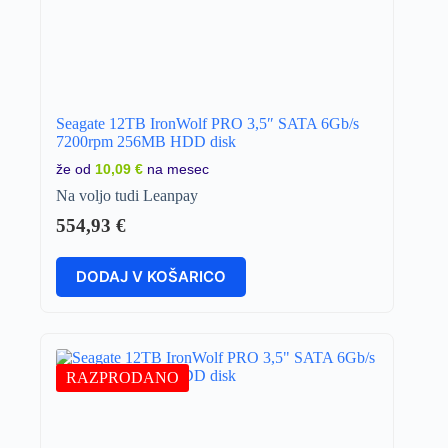
Seagate 12TB IronWolf PRO 3,5″ SATA 6Gb/s
7200rpm 256MB HDD disk
že od
10,09 €
na mesec
Na voljo tudi Leanpay
554,93
€
DODAJ V KOŠARICO
RAZPRODANO