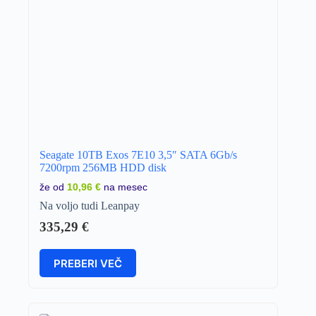
Seagate 10TB Exos 7E10 3,5″ SATA 6Gb/s
7200rpm 256MB HDD disk
že od
10,96 €
na mesec
Na voljo tudi Leanpay
335,29
€
PREBERI VEČ