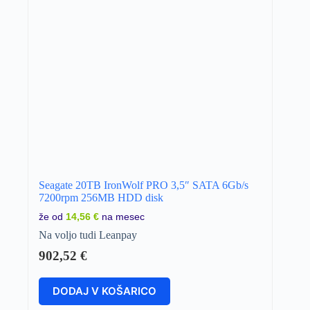
Seagate 20TB IronWolf PRO 3,5″ SATA 6Gb/s
7200rpm 256MB HDD disk
že od
14,56 €
na mesec
Na voljo tudi Leanpay
902,52
€
DODAJ V KOŠARICO