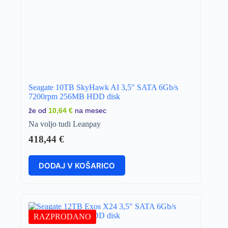
Seagate 10TB SkyHawk AI 3,5″ SATA 6Gb/s
7200rpm 256MB HDD disk
že od
10,64 €
na mesec
Na voljo tudi Leanpay
418,44
€
DODAJ V KOŠARICO
RAZPRODANO