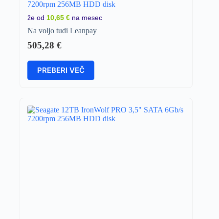
7200rpm 256MB HDD disk
že od
10,65 €
na mesec
Na voljo tudi Leanpay
505,28
€
PREBERI VEČ