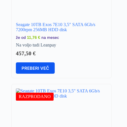
Seagate 10TB Exos 7E10 3,5″ SATA 6Gb/s
7200rpm 256MB HDD disk
že od
11,76 €
na mesec
Na voljo tudi Leanpay
457,50
€
PREBERI VEČ
RAZPRODANO