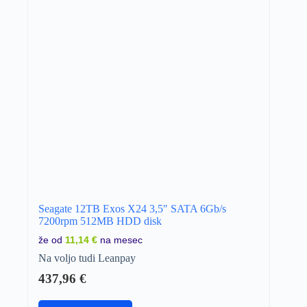
Seagate 12TB Exos X24 3,5″ SATA 6Gb/s
7200rpm 512MB HDD disk
že od
11,14 €
na mesec
Na voljo tudi Leanpay
437,96
€