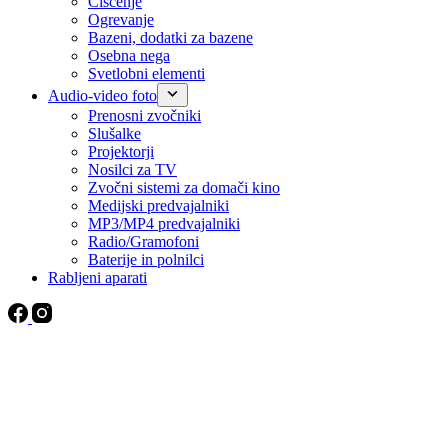
Čiščenje
Ogrevanje
Bazeni, dodatki za bazene
Osebna nega
Svetlobni elementi
Audio-video foto
Prenosni zvočniki
Slušalke
Projektorji
Nosilci za TV
Zvočni sistemi za domači kino
Medijski predvajalniki
MP3/MP4 predvajalniki
Radio/Gramofoni
Baterije in polnilci
Rabljeni aparati