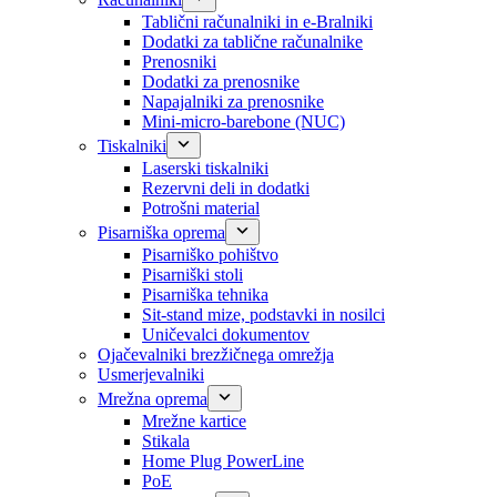
Tablični računalniki in e-Bralniki
Dodatki za tablične računalnike
Prenosniki
Dodatki za prenosnike
Napajalniki za prenosnike
Mini-micro-barebone (NUC)
Tiskalniki
Laserski tiskalniki
Rezervni deli in dodatki
Potrošni material
Pisarniška oprema
Pisarniško pohištvo
Pisarniški stoli
Pisarniška tehnika
Sit-stand mize, podstavki in nosilci
Uničevalci dokumentov
Ojačevalniki brezžičnega omrežja
Usmerjevalniki
Mrežna oprema
Mrežne kartice
Stikala
Home Plug PowerLine
PoE