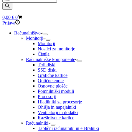
search
Shopping
0,00
€
0
cart
Prijava
Računalništvo
Monitorji
Monitorji
Nosilci za monitorje
Čistila
Računalniške komponente
Trdi diski
SSD diski
Grafične kartice
Optične enote
Osnovne plošče
Pomnilniški moduli
Procesorji
Hladilniki za procesorje
Ohišja in napajalniki
Ventilatorji in dodatki
Razširitvene kartice
Računalniki
Tablični računalniki in e-Bralniki