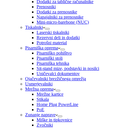
Dodatki za tablične računalnike
Prenosniki
Dodatki za prenosnike
Napajalniki za prenosnike
Mini-micro-barebone (NUC)
Tiskalniki
Laserski tiskalniki
Rezervni deli in dodatki
Potrošni material
Pisarniška oprema
Pisarniško pohištvo
Pisarniški stoli
Pisarniška tehnika
Sit-stand mize, podstavki in nosilci
Uničevalci dokumentov
Ojačevalniki brezžičnega omrežja
Usmerjevalniki
Mrežna oprema
Mrežne kartice
Stikala
Home Plug PowerLine
PoE
Zunanje naprave
Miške in tipkovnice
Zvočniki