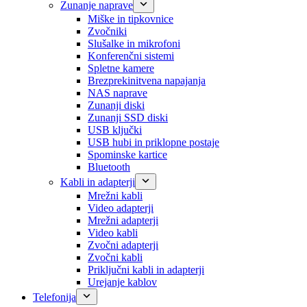
Zunanje naprave
Miške in tipkovnice
Zvočniki
Slušalke in mikrofoni
Konferenčni sistemi
Spletne kamere
Brezprekinitvena napajanja
NAS naprave
Zunanji diski
Zunanji SSD diski
USB ključki
USB hubi in priklopne postaje
Spominske kartice
Bluetooth
Kabli in adapterji
Mrežni kabli
Video adapterji
Mrežni adapterji
Video kabli
Zvočni adapterji
Zvočni kabli
Priključni kabli in adapterji
Urejanje kablov
Telefonija