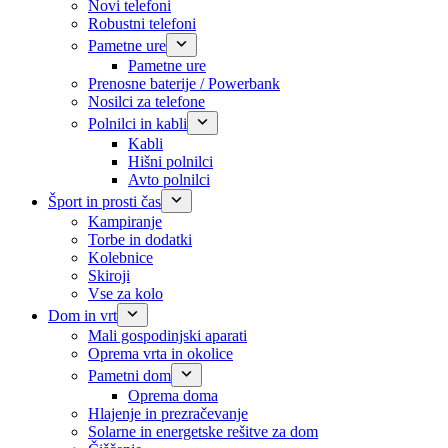
Novi telefoni
Robustni telefoni
Pametne ure
Pametne ure
Prenosne baterije / Powerbank
Nosilci za telefone
Polnilci in kabli
Kabli
Hišni polnilci
Avto polnilci
Šport in prosti čas
Kampiranje
Torbe in dodatki
Kolebnice
Skiroji
Vse za kolo
Dom in vrt
Mali gospodinjski aparati
Oprema vrta in okolice
Pametni dom
Oprema doma
Hlajenje in prezračevanje
Solarne in energetske rešitve za dom