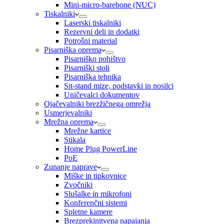
Mini-micro-barebone (NUC)
Tiskalniki
Laserski tiskalniki
Rezervni deli in dodatki
Potrošni material
Pisarniška oprema
Pisarniško pohištvo
Pisarniški stoli
Pisarniška tehnika
Sit-stand mize, podstavki in nosilci
Uničevalci dokumentov
Ojačevalniki brezžičnega omrežja
Usmerjevalniki
Mrežna oprema
Mrežne kartice
Stikala
Home Plug PowerLine
PoE
Zunanje naprave
Miške in tipkovnice
Zvočniki
Slušalke in mikrofoni
Konferenčni sistemi
Spletne kamere
Brezprekinitvena napajanja