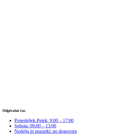
Odpiralni čas
Ponedeljek-Petek: 9:00 – 17:00
Sobota: 09:00 – 13:00
Nedelja in prazniki: po dogovoru