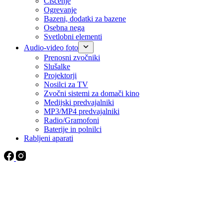
Čiščenje
Ogrevanje
Bazeni, dodatki za bazene
Osebna nega
Svetlobni elementi
Audio-video foto
Prenosni zvočniki
Slušalke
Projektorji
Nosilci za TV
Zvočni sistemi za domači kino
Medijski predvajalniki
MP3/MP4 predvajalniki
Radio/Gramofoni
Baterije in polnilci
Rabljeni aparati