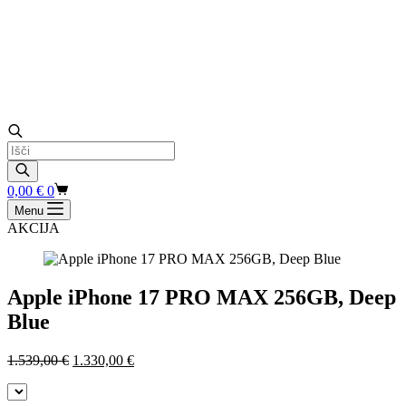
Products
search
Shopping
0,00
€
0
cart
Menu
AKCIJA
Apple iPhone 17 PRO MAX 256GB, Deep
Blue
Izvirna
Trenutna
1.539,00
€
1.330,00
€
cena
cena
je
je: