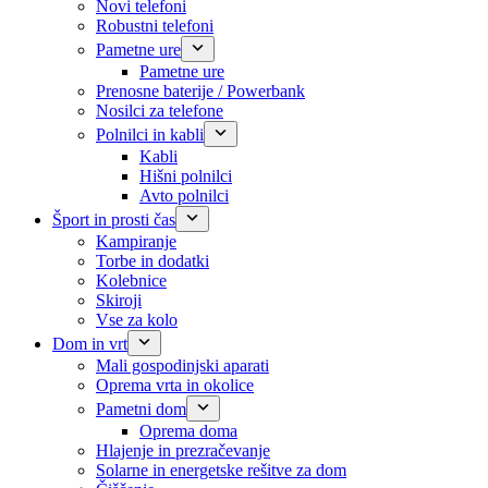
Novi telefoni
Robustni telefoni
Pametne ure
Pametne ure
Prenosne baterije / Powerbank
Nosilci za telefone
Polnilci in kabli
Kabli
Hišni polnilci
Avto polnilci
Šport in prosti čas
Kampiranje
Torbe in dodatki
Kolebnice
Skiroji
Vse za kolo
Dom in vrt
Mali gospodinjski aparati
Oprema vrta in okolice
Pametni dom
Oprema doma
Hlajenje in prezračevanje
Solarne in energetske rešitve za dom