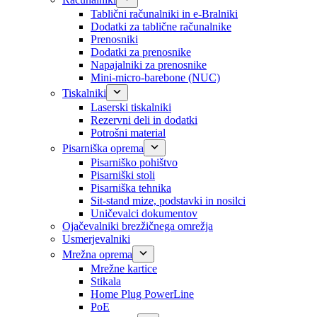
Tablični računalniki in e-Bralniki
Dodatki za tablične računalnike
Prenosniki
Dodatki za prenosnike
Napajalniki za prenosnike
Mini-micro-barebone (NUC)
Tiskalniki
Laserski tiskalniki
Rezervni deli in dodatki
Potrošni material
Pisarniška oprema
Pisarniško pohištvo
Pisarniški stoli
Pisarniška tehnika
Sit-stand mize, podstavki in nosilci
Uničevalci dokumentov
Ojačevalniki brezžičnega omrežja
Usmerjevalniki
Mrežna oprema
Mrežne kartice
Stikala
Home Plug PowerLine
PoE