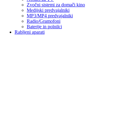
Zvočni sistemi za domači kino
Medijski predvajalniki
MP3/MP4 predvajalniki
Radio/Gramofoni
Baterije in polnilci
Rabljeni aparati