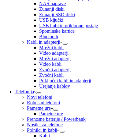
NAS naprave
Zunanji diski
Zunanji SSD diski
USB ključki
USB hubi in priklopne postaje
Spominske kartice
Bluetooth
Kabli in adapterji
Mrežni kabli
Video adapterji
Mrežni adapterji
Video kabli
Zvočni adapterji
Zvočni kabli
Priključni kabli in adapterji
Urejanje kablov
Telefonija
Novi telefoni
Robustni telefoni
Pametne ure
Pametne ure
Prenosne baterije / Powerbank
Nosilci za telefone
Polnilci in kabli
Kabli