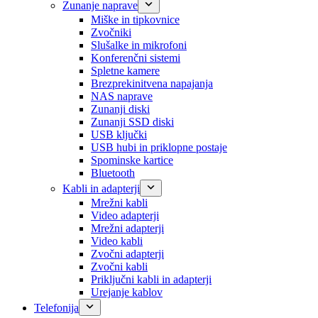
Zunanje naprave
Miške in tipkovnice
Zvočniki
Slušalke in mikrofoni
Konferenčni sistemi
Spletne kamere
Brezprekinitvena napajanja
NAS naprave
Zunanji diski
Zunanji SSD diski
USB ključki
USB hubi in priklopne postaje
Spominske kartice
Bluetooth
Kabli in adapterji
Mrežni kabli
Video adapterji
Mrežni adapterji
Video kabli
Zvočni adapterji
Zvočni kabli
Priključni kabli in adapterji
Urejanje kablov
Telefonija