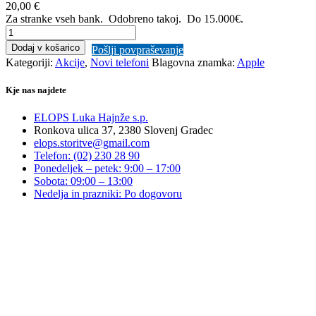
20,00 €
Za stranke vseh bank. Odobreno takoj.
Do 15.000€.
Apple
iPhone
Dodaj v košarico
Pošlji povpraševanje
17
Kategoriji:
Akcije
,
Novi telefoni
Blagovna znamka:
Apple
PRO
MAX
Kje nas najdete
256GB,
Deep
ELOPS Luka Hajnže s.p.
Blue
Ronkova ulica 37, 2380 Slovenj Gradec
količina
elops.storitve@gmail.com
Telefon: (02) 230 28 90
Ponedeljek – petek: 9:00 – 17:00
Sobota: 09:00 – 13:00
Nedelja in prazniki: Po dogovoru