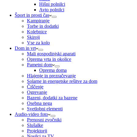
Hišni polnilci
Avto polnilci
Šport in prosti čas
Kampiranje
Torbe in dodatki
Kolebnice
Skiroji
Vse za kolo
Dom in vrt
Mali gospodinjski aparati
Oprema vrta in okolice
Pametni dom
Oprema doma
Hlajenje in prezračevanje
Solarne in energetske rešitve za dom
Čiščenje
Ogrevanje
Bazeni, dodatki za bazene
Osebna nega
Svetlobni elementi
Audio-video foto
Prenosni zvočniki
Slušalke
Projektorji
Nosilci za TV