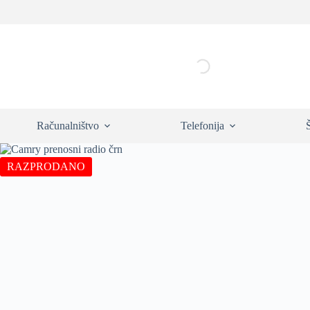
Skip
to
content
Računalništvo
Telefonija
RAZPRODANO