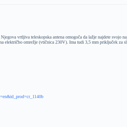
. Njegova vrtljiva teleskopska antena omogoča da lažje najdete svojo 
na električbo omrežje (vtičnica 230V). Ima tudi 3,5 mm priključek za sl
ng=en&id_prod=cr_1140b