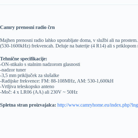
Camry prenosni radio črn
Majhen prenosni radio lahko uporabljate doma, v službi ali na prostem
(530-1600kHz) frekvencah. Deluje na baterije (
4 R14) ali s priklopom 
Tehnične specifikacije:
-ON-stikalo s stalnim nadzorom glasnosti
-nadzor tuner
-3,5 mm priključek za slušalke
-Radijske frekvence: FM: 88-108MHz, AM: 530-1,600kH
-Vrtljiva teleskopsko anteno
-Moč: 4 x LR06 (AA) ali 230V ~ 50Hz
Spletna stran proizvajalca:
http://www.camryhome.eu/index.php?l