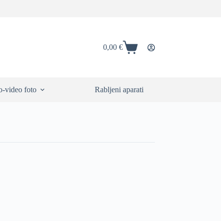
0,00
€
Shopping
cart
-video foto
Rabljeni aparati