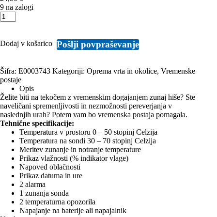
9 na zalogi
Camry
vremenska
postaja
količina
Pošlji povpraševanje
Dodaj v košarico
Šifra:
E0003743
Kategoriji:
Oprema vrta in okolice
,
Vremenske
postaje
Opis
Želite biti na tekočem z vremenskim dogajanjem zunaj hiše? Ste
naveličani spremenljivosti in nezmožnosti pereverjanja v
naslednjih urah? Potem vam bo vremenska postaja pomagala.
Tehnične specifikacije:
Temperatura v prostoru 0 – 50 stopinj Celzija
Temperatura na sondi 30 – 70 stopinj Celzija
Meritev zunanje in notranje temperature
Prikaz vlažnosti (% indikator vlage)
Napoved oblačnosti
Prikaz datuma in ure
2 alarma
1 zunanja sonda
2 temperaturna opozorila
Napajanje na baterije ali napajalnik