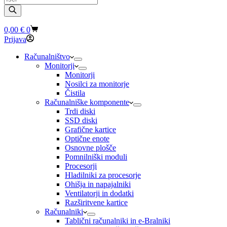
search
Shopping
0,00
€
0
cart
Prijava
Računalništvo
Monitorji
Monitorji
Nosilci za monitorje
Čistila
Računalniške komponente
Trdi diski
SSD diski
Grafične kartice
Optične enote
Osnovne plošče
Pomnilniški moduli
Procesorji
Hladilniki za procesorje
Ohišja in napajalniki
Ventilatorji in dodatki
Razširitvene kartice
Računalniki
Tablični računalniki in e-Bralniki