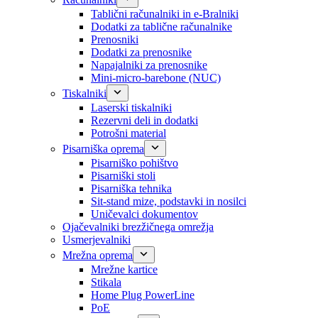
Tablični računalniki in e-Bralniki
Dodatki za tablične računalnike
Prenosniki
Dodatki za prenosnike
Napajalniki za prenosnike
Mini-micro-barebone (NUC)
Tiskalniki
Laserski tiskalniki
Rezervni deli in dodatki
Potrošni material
Pisarniška oprema
Pisarniško pohištvo
Pisarniški stoli
Pisarniška tehnika
Sit-stand mize, podstavki in nosilci
Uničevalci dokumentov
Ojačevalniki brezžičnega omrežja
Usmerjevalniki
Mrežna oprema
Mrežne kartice
Stikala
Home Plug PowerLine
PoE