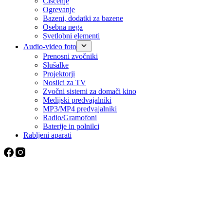
Čiščenje
Ogrevanje
Bazeni, dodatki za bazene
Osebna nega
Svetlobni elementi
Audio-video foto
Prenosni zvočniki
Slušalke
Projektorji
Nosilci za TV
Zvočni sistemi za domači kino
Medijski predvajalniki
MP3/MP4 predvajalniki
Radio/Gramofoni
Baterije in polnilci
Rabljeni aparati