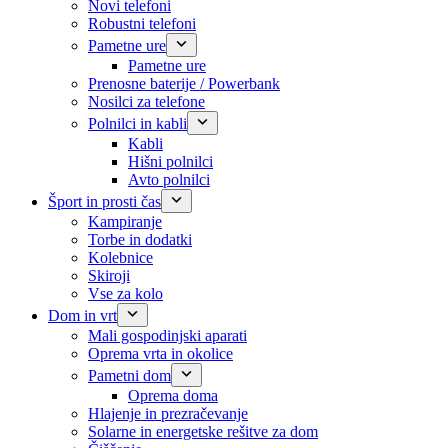
Novi telefoni
Robustni telefoni
Pametne ure
Pametne ure
Prenosne baterije / Powerbank
Nosilci za telefone
Polnilci in kabli
Kabli
Hišni polnilci
Avto polnilci
Šport in prosti čas
Kampiranje
Torbe in dodatki
Kolebnice
Skiroji
Vse za kolo
Dom in vrt
Mali gospodinjski aparati
Oprema vrta in okolice
Pametni dom
Oprema doma
Hlajenje in prezračevanje
Solarne in energetske rešitve za dom