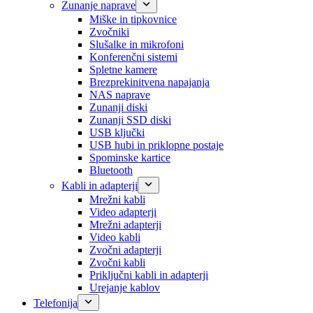
Zunanje naprave
Miške in tipkovnice
Zvočniki
Slušalke in mikrofoni
Konferenčni sistemi
Spletne kamere
Brezprekinitvena napajanja
NAS naprave
Zunanji diski
Zunanji SSD diski
USB ključki
USB hubi in priklopne postaje
Spominske kartice
Bluetooth
Kabli in adapterji
Mrežni kabli
Video adapterji
Mrežni adapterji
Video kabli
Zvočni adapterji
Zvočni kabli
Priključni kabli in adapterji
Urejanje kablov
Telefonija