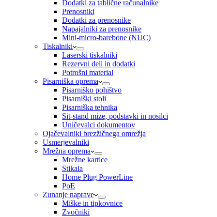
Dodatki za tablične računalnike
Prenosniki
Dodatki za prenosnike
Napajalniki za prenosnike
Mini-micro-barebone (NUC)
Tiskalniki
Laserski tiskalniki
Rezervni deli in dodatki
Potrošni material
Pisarniška oprema
Pisarniško pohištvo
Pisarniški stoli
Pisarniška tehnika
Sit-stand mize, podstavki in nosilci
Uničevalci dokumentov
Ojačevalniki brezžičnega omrežja
Usmerjevalniki
Mrežna oprema
Mrežne kartice
Stikala
Home Plug PowerLine
PoE
Zunanje naprave
Miške in tipkovnice
Zvočniki