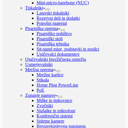
Mini-micro-barebone (NUC)
Tiskalniki
Laserski tiskalniki
Rezervni deli in dodatki
Potrošni material
Pisarniška oprema
Pisarniško pohištvo
Pisarniški stoli
Pisarniška tehnika
Sit-stand mize, podstavki in nosilci
Uničevalci dokumentov
Ojačevalniki brezžičnega omrežja
Usmerjevalniki
Mrežna oprema
Mrežne kartice
Stikala
Home Plug PowerLine
PoE
Zunanje naprave
Miške in tipkovnice
Zvočniki
Slušalke in mikrofoni
Konferenčni sistemi
Spletne kamere
Brezprekinitvena napajanja