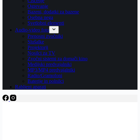
Čiščenje
Ogrevanje
Bazeni, dodatki za bazene
Osebna nega
Svetlobni elementi
Audio-video foto
Prenosni zvočniki
Slušalke
Projektorji
Nosilci za TV
Zvočni sistemi za domači kino
Medijski predvajalniki
MP3/MP4 predvajalniki
Radio/Gramofoni
Baterije in polnilci
Rabljeni aparati