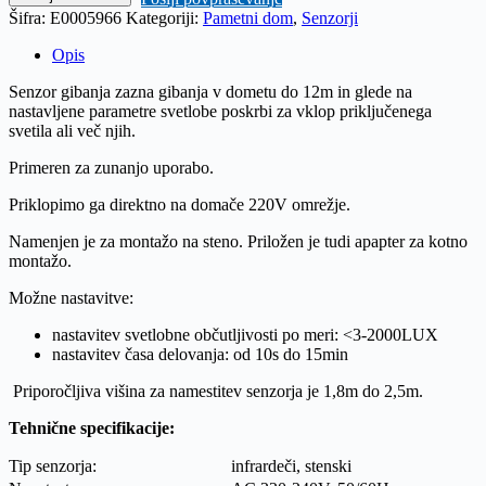
gibanja
Šifra:
E0005966
Kategoriji:
Pametni dom
,
Senzorji
IR,
stenski
Opis
180°,
bel
Senzor gibanja zazna gibanja v dometu do 12m in glede na
količina
nastavljene parametre svetlobe poskrbi za vklop priključenega
svetila ali več njih.
Primeren za zunanjo uporabo.
Priklopimo ga direktno na domače 220V omrežje.
Namenjen je za montažo na steno. Priložen je tudi apapter za kotno
montažo.
Možne nastavitve:
nastavitev svetlobne občutljivosti po meri: <3-2000LUX
nastavitev časa delovanja: od 10s do 15min
Priporočljiva višina za namestitev senzorja je 1,8m do 2,5m.
Tehnične specifikacije:
Tip senzorja:
infrardeči, stenski