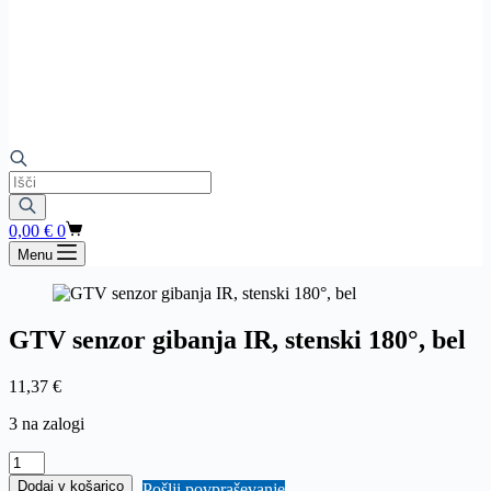
Products
search
Shopping
0,00
€
0
cart
Menu
GTV senzor gibanja IR, stenski 180°, bel
11,37
€
3 na zalogi
GTV
senzor
Dodaj v košarico
Pošlji povpraševanje