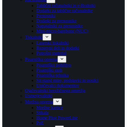
Tablični računalniki in e-Bralniki
Dodatki za tablične računalnike
Prenosniki
Dodatki za prenosnike
Napajalniki za prenosnike
Mini-micro-barebone (NUC)
Tiskalniki
Laserski tiskalniki
Rezervni deli in dodatki
Potrošni material
Pisarniška oprema
Pisarniško pohištvo
Pisarniški stoli
Pisarniška tehnika
Sit-stand mize, podstavki in nosilci
Uničevalci dokumentov
Ojačevalniki brezžičnega omrežja
Usmerjevalniki
Mrežna oprema
Mrežne kartice
Stikala
Home Plug PowerLine
PoE