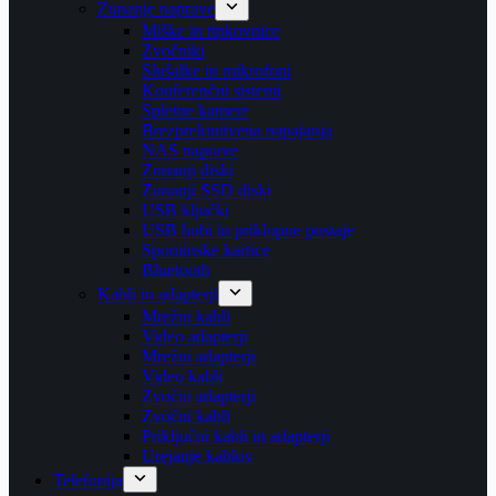
Zunanje naprave
Miške in tipkovnice
Zvočniki
Slušalke in mikrofoni
Konferenčni sistemi
Spletne kamere
Brezprekinitvena napajanja
NAS naprave
Zunanji diski
Zunanji SSD diski
USB ključki
USB hubi in priklopne postaje
Spominske kartice
Bluetooth
Kabli in adapterji
Mrežni kabli
Video adapterji
Mrežni adapterji
Video kabli
Zvočni adapterji
Zvočni kabli
Priključni kabli in adapterji
Urejanje kablov
Telefonija