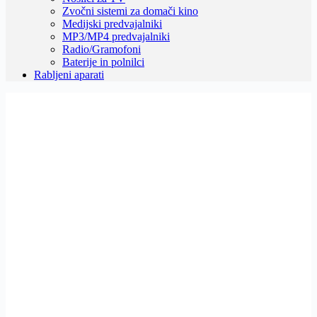
Zvočni sistemi za domači kino
Medijski predvajalniki
MP3/MP4 predvajalniki
Radio/Gramofoni
Baterije in polnilci
Rabljeni aparati