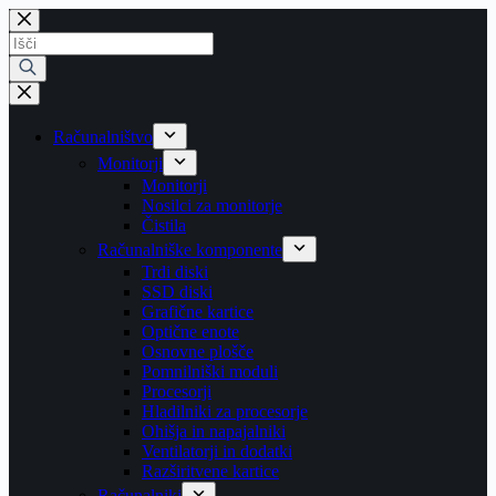
Skip
to
Products
content
search
Računalništvo
Monitorji
Monitorji
Nosilci za monitorje
Čistila
Računalniške komponente
Trdi diski
SSD diski
Grafične kartice
Optične enote
Osnovne plošče
Pomnilniški moduli
Procesorji
Hladilniki za procesorje
Ohišja in napajalniki
Ventilatorji in dodatki
Razširitvene kartice
Računalniki