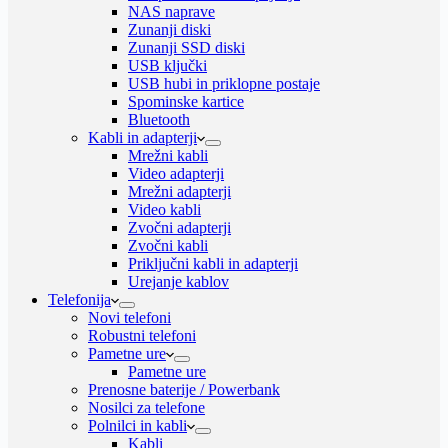
NAS naprave
Zunanji diski
Zunanji SSD diski
USB ključki
USB hubi in priklopne postaje
Spominske kartice
Bluetooth
Kabli in adapterji
Mrežni kabli
Video adapterji
Mrežni adapterji
Video kabli
Zvočni adapterji
Zvočni kabli
Priključni kabli in adapterji
Urejanje kablov
Telefonija
Novi telefoni
Robustni telefoni
Pametne ure
Pametne ure
Prenosne baterije / Powerbank
Nosilci za telefone
Polnilci in kabli
Kabli