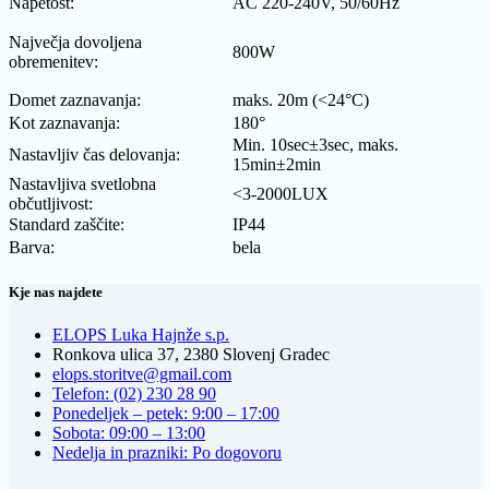
Napetost:
AC 220-240V, 50/60Hz
Največja dovoljena
800W
obremenitev:
Domet zaznavanja:
maks. 20m (<24°C)
Kot zaznavanja:
180
°
Min. 10sec±3sec, maks.
Nastavljiv čas delovanja:
15min±2min
Nastavljiva svetlobna
<3-2000LUX
občutljivost:
Standard zaščite:
IP44
Barva:
bela
Kje nas najdete
ELOPS Luka Hajnže s.p.
Ronkova ulica 37, 2380 Slovenj Gradec
elops.storitve@gmail.com
Telefon: (02) 230 28 90
Ponedeljek – petek: 9:00 – 17:00
Sobota: 09:00 – 13:00
Nedelja in prazniki: Po dogovoru