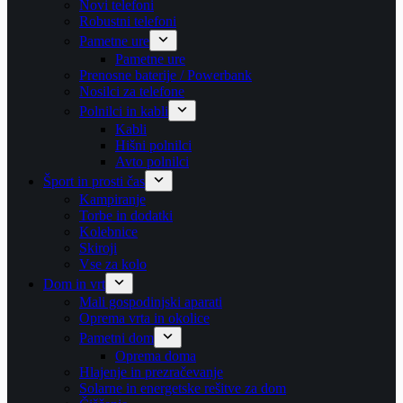
Novi telefoni
Robustni telefoni
Pametne ure
Pametne ure
Prenosne baterije / Powerbank
Nosilci za telefone
Polnilci in kabli
Kabli
Hišni polnilci
Avto polnilci
Šport in prosti čas
Kampiranje
Torbe in dodatki
Kolebnice
Skiroji
Vse za kolo
Dom in vrt
Mali gospodinjski aparati
Oprema vrta in okolice
Pametni dom
Oprema doma
Hlajenje in prezračevanje
Solarne in energetske rešitve za dom