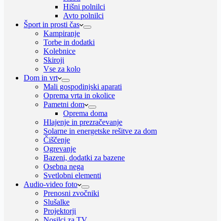
Hišni polnilci
Avto polnilci
Šport in prosti čas
Kampiranje
Torbe in dodatki
Kolebnice
Skiroji
Vse za kolo
Dom in vrt
Mali gospodinjski aparati
Oprema vrta in okolice
Pametni dom
Oprema doma
Hlajenje in prezračevanje
Solarne in energetske rešitve za dom
Čiščenje
Ogrevanje
Bazeni, dodatki za bazene
Osebna nega
Svetlobni elementi
Audio-video foto
Prenosni zvočniki
Slušalke
Projektorji
Nosilci za TV