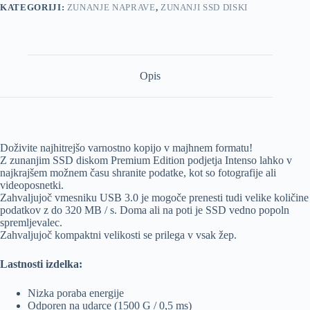
KATEGORIJI:
ZUNANJE NAPRAVE
,
ZUNANJI SSD DISKI
Opis
Doživite najhitrejšo varnostno kopijo v majhnem formatu!
Z zunanjim SSD diskom Premium Edition podjetja Intenso lahko v
najkrajšem možnem času shranite podatke, kot so fotografije ali
videoposnetki.
Zahvaljujoč vmesniku USB 3.0 je mogoče prenesti tudi velike količine
podatkov z do 320 MB / s. Doma ali na poti je SSD vedno popoln
spremljevalec.
Zahvaljujoč kompaktni velikosti se prilega v vsak žep.
Lastnosti izdelka:
Nizka poraba energije
Odporen na udarce (1500 G / 0,5 ms)