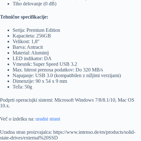
Tiho delovanje (0 dB)
Tehnične specifikacije:
Serija: Premium Edition
Kapaciteta: 256GB
Velikost: 1,8″
Barva: Antracit
Material: Aluminij
LED indikator: DA
Vmesnik: Super Speed USB 3.2
Max. hitrost prenosa podatkov: Do 320 MB/s
Napajanje: USB 3.0 (kompatibilen z nižjimi verzijami)
Dimenzije: 90 x 54 x 9 mm
Teža: 50g
Podprti operacisjki sistemi: Microsoft Windows 7/8/8.1/10, Mac OS
10.x.
Več o izdelku na:
uradni strani
Uradna stran proizvajalca: https://www.intenso.de/en/products/solid-
state-drives/external%20SSD