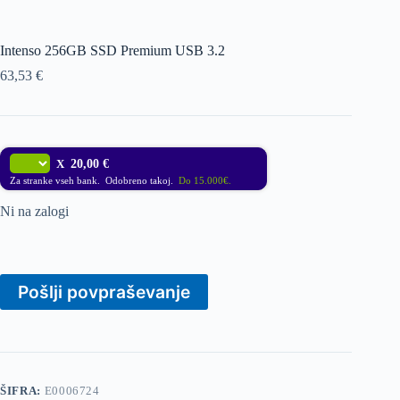
Intenso 256GB SSD Premium USB 3.2
63,53
€
X
20,00 €
Za stranke vseh bank. Odobreno takoj.
Do 15.000€.
Ni na zalogi
Pošlji povpraševanje
ŠIFRA:
E0006724