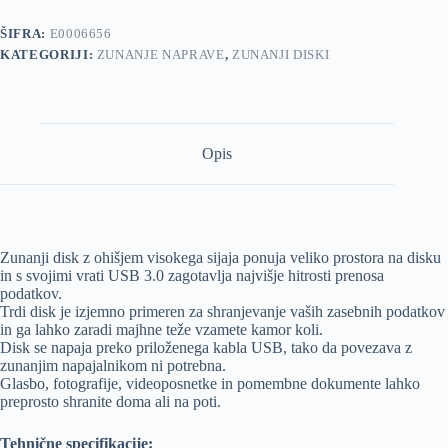
količina
ŠIFRA:
E0006656
KATEGORIJI:
ZUNANJE NAPRAVE
,
ZUNANJI DISKI
Opis
Zunanji disk z ohišjem visokega sijaja ponuja veliko prostora na disku
in s svojimi vrati USB 3.0 zagotavlja najvišje hitrosti prenosa
podatkov.
Trdi disk je izjemno primeren za shranjevanje vaših zasebnih podatkov
in ga lahko zaradi majhne teže vzamete kamor koli.
Disk se napaja preko priloženega kabla USB, tako da povezava z
zunanjim napajalnikom ni potrebna.
Glasbo, fotografije, videoposnetke in pomembne dokumente lahko
preprosto shranite doma ali na poti.
Tehnične specifikacije: