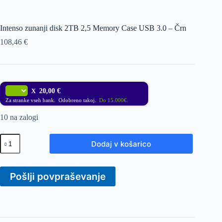
Intenso zunanji disk 2TB 2,5 Memory Case USB 3.0 – Črn
108,46
€
X
20,00 €
Za stranke vseh bank. Odobreno takoj.
Do 15.000€.
10 na zalogi
Intenso
Dodaj v košarico
zunanji
disk
2TB
2,5
Pošlji povpraševanje
Memory
Case
USB
3.0
-
Črn