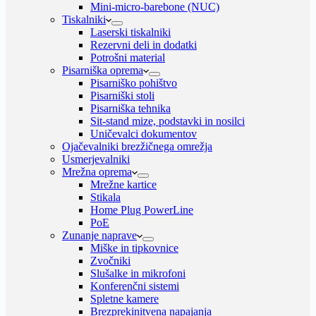
Mini-micro-barebone (NUC)
Tiskalniki
Laserski tiskalniki
Rezervni deli in dodatki
Potrošni material
Pisarniška oprema
Pisarniško pohištvo
Pisarniški stoli
Pisarniška tehnika
Sit-stand mize, podstavki in nosilci
Uničevalci dokumentov
Ojačevalniki brezžičnega omrežja
Usmerjevalniki
Mrežna oprema
Mrežne kartice
Stikala
Home Plug PowerLine
PoE
Zunanje naprave
Miške in tipkovnice
Zvočniki
Slušalke in mikrofoni
Konferenčni sistemi
Spletne kamere
Brezprekinitvena napajanja