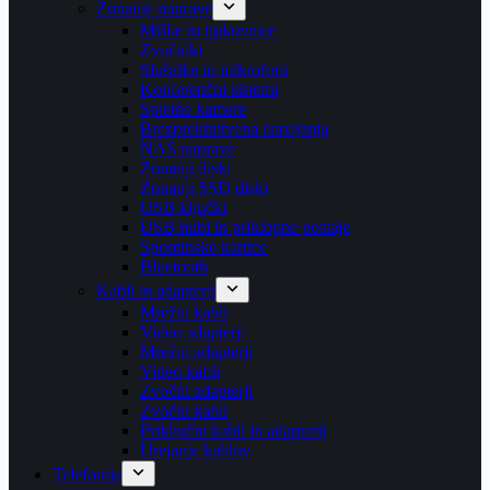
Zunanje naprave
Miške in tipkovnice
Zvočniki
Slušalke in mikrofoni
Konferenčni sistemi
Spletne kamere
Brezprekinitvena napajanja
NAS naprave
Zunanji diski
Zunanji SSD diski
USB ključki
USB hubi in priklopne postaje
Spominske kartice
Bluetooth
Kabli in adapterji
Mrežni kabli
Video adapterji
Mrežni adapterji
Video kabli
Zvočni adapterji
Zvočni kabli
Priključni kabli in adapterji
Urejanje kablov
Telefonija