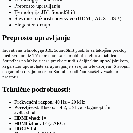
Preprosto upravljanje
Tehnologija JBL SoundShift
Številne možnosti povezave (HDMI, AUX, USB)
Eleganten dizajn
Preprosto upravljanje
Inovativna tehnologija JBL SoundShift poskrbi za takojšen preklop
med zvokom iz TV-sprejemnika na mobilni telefon ali tablico.
Soundbar pa lahko sicer upravljate tudi s daljinskim upravljalnikom,
ki ga sicer uporabljate za upravljanje s svojim televizorjem. S svojim
elegantnim dizajnom se bo Soundbar odlično znašel v vsakem
prostoru.
Tehnične podrobnosti:
Frekvenčni razpon
: 40 Hz – 20 kHz
Povezljivost
: Bluetooth 4.2, USB, analogni/optični
avdio vhod
HDMI vhod
: 1×
HDMI izhod
: 1× (z ARC)
HDCP
: 1.4