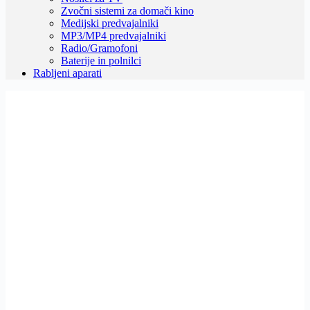
Zvočni sistemi za domači kino
Medijski predvajalniki
MP3/MP4 predvajalniki
Radio/Gramofoni
Baterije in polnilci
Rabljeni aparati