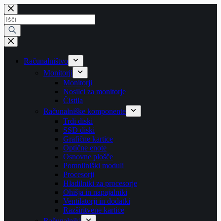
Skip
to
Products
content
search
Računalništvo
Monitorji
Monitorji
Nosilci za monitorje
Čistila
Računalniške komponente
Trdi diski
SSD diski
Grafične kartice
Optične enote
Osnovne plošče
Pomnilniški moduli
Procesorji
Hladilniki za procesorje
Ohišja in napajalniki
Ventilatorji in dodatki
Razširitvene kartice
Računalniki