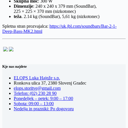
Skupna moč
: 300 W
Dimenzije
: 240 x 240 x 379 mm (SoundBar),
225 × 225 × 370 mm (nizkotonec)
teža
. 2.14 kg (SoundBar), 5,61 kg (nizkotonec)
Spletna stran prozvajalca:
https://uk.jbl.com/soundbars/Bar-2-1-
Deep-Bass-MK2.html
Kje nas najdete
ELOPS Luka Hajnže s.p.
Ronkova ulica 37, 2380 Slovenj Gradec
elops.storitve@gmail.com
Telefon: (02) 230 28 90
Ponedeljek – petek: 9:00 – 17:00
Sobota: 09:00 – 13:00
Nedelja in prazniki: Po dogovoru