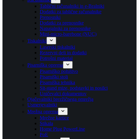
Tablični računalniki in e-Bralniki
Dodatki za tablične računalnike
Prenosniki
Dodatki za prenosnike
Napajalniki za prenosnike
Mini-micro-barebone (NUC)
Tiskalniki
Laserski tiskalniki
Rezervni deli in dodatki
Potrošni material
Pisarniška oprema
Pisarniško pohištvo
Pisarniški stoli
Pisarniška tehnika
Sit-stand mize, podstavki in nosilci
Uničevalci dokumentov
Ojačevalniki brezžičnega omrežja
Usmerjevalniki
Mrežna oprema
Mrežne kartice
Stikala
Home Plug PowerLine
PoE