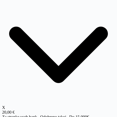
X
20,00 €
Za stranke vseh bank. Odobreno takoj.
Do 15.000€.