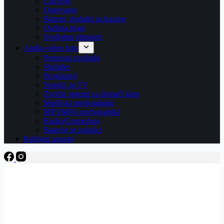
Čiščenje
Ogrevanje
Bazeni, dodatki za bazene
Osebna nega
Svetlobni elementi
Audio-video foto
Prenosni zvočniki
Slušalke
Projektorji
Nosilci za TV
Zvočni sistemi za domači kino
Medijski predvajalniki
MP3/MP4 predvajalniki
Radio/Gramofoni
Baterije in polnilci
Rabljeni aparati