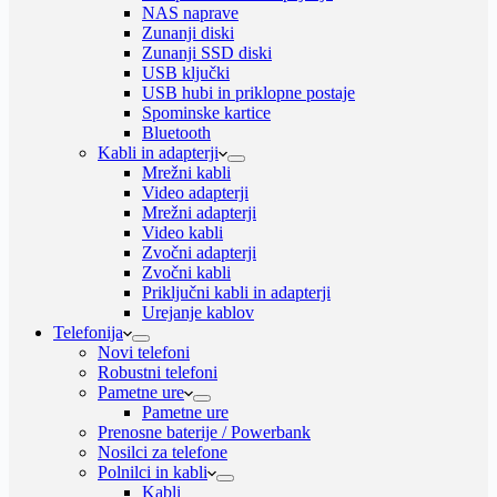
NAS naprave
Zunanji diski
Zunanji SSD diski
USB ključki
USB hubi in priklopne postaje
Spominske kartice
Bluetooth
Kabli in adapterji
Mrežni kabli
Video adapterji
Mrežni adapterji
Video kabli
Zvočni adapterji
Zvočni kabli
Priključni kabli in adapterji
Urejanje kablov
Telefonija
Novi telefoni
Robustni telefoni
Pametne ure
Pametne ure
Prenosne baterije / Powerbank
Nosilci za telefone
Polnilci in kabli
Kabli