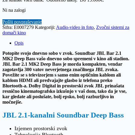
Ni na zalogi
Pošlji povpraševanje
Šifra:
E0007279
Kategoriji:
Audio-video in foto
,
Zvočni sistemi za
domači kino
Opis
Potopite svojo dnevno sobo v zvok.
Soundbar JBL Bar 2.1
MK2 Deep Bass vašo dnevno sobo spremeni v kino ali stadion.
JBL Bar 2.1 MK2 Deep Bass je morda kompakten, vendar
zagotavlja 300 vatov neverjetnega značilnega JBL zvoka.
Povežite se s televizorjem s samo enim optičnim kablom ali
kablom HDMI ali predvajajte glasbo iz telefona preko
Bluetooth-a.
Dolby Digital in prostorski zvok JBL prinašata
resnično kinematografsko izkušnjo v vaš dom, tako da je vse,
kar gledate ali poslušate, bolj epsko, bolj razburljivo in
močnejše.
JBL 2.1-kanalni Soundbar Deep Bass
Izjemen prostorski zvok
Tehnologija Bluetooth