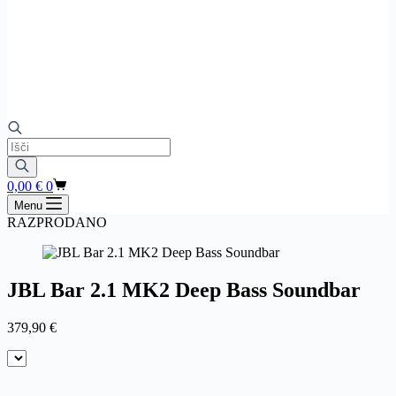
Products
search
Shopping
0,00
€
0
cart
Menu
RAZPRODANO
JBL Bar 2.1 MK2 Deep Bass Soundbar
379,90
€