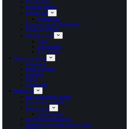
Novi telefoni
Robustni telefoni
Pametne ure
Pametne ure
Prenosne baterije / Powerbank
Nosilci za telefone
Polnilci in kabli
Kabli
Hišni polnilci
Avto polnilci
Šport in prosti čas
Kampiranje
Torbe in dodatki
Kolebnice
Skiroji
Vse za kolo
Dom in vrt
Mali gospodinjski aparati
Oprema vrta in okolice
Pametni dom
Oprema doma
Hlajenje in prezračevanje
Solarne in energetske rešitve za dom