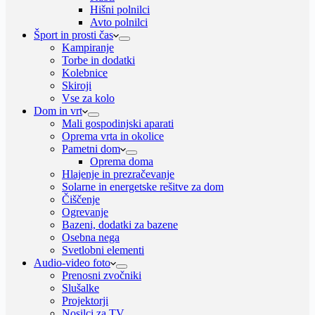
Hišni polnilci
Avto polnilci
Šport in prosti čas
Kampiranje
Torbe in dodatki
Kolebnice
Skiroji
Vse za kolo
Dom in vrt
Mali gospodinjski aparati
Oprema vrta in okolice
Pametni dom
Oprema doma
Hlajenje in prezračevanje
Solarne in energetske rešitve za dom
Čiščenje
Ogrevanje
Bazeni, dodatki za bazene
Osebna nega
Svetlobni elementi
Audio-video foto
Prenosni zvočniki
Slušalke
Projektorji
Nosilci za TV