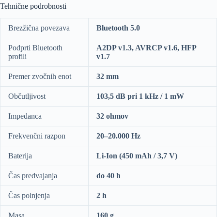
Tehnične podrobnosti
Brezžična povezava
Bluetooth 5.0
Podprti Bluetooth
A2DP v1.3, AVRCP v1.6, HFP
profili
v1.7
Premer zvočnih enot
32 mm
Občutljivost
103,5 dB pri 1 kHz / 1 mW
Impedanca
32 ohmov
Frekvenčni razpon
20–20.000 Hz
Baterija
Li-Ion (450 mAh / 3,7 V)
Čas predvajanja
do 40 h
Čas polnjenja
2 h
Masa
160 g