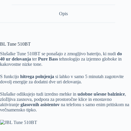
Opis
BL Tune 510BT
Slušalke Tune 510BT se ponašajo z zmogljivo baterijo, ki nudi
do
40 ur delovanja
ter
Pure Bass
tehnologijo za izjemno globoke in
kakovostne nizke tone.
S funkcijo
hitrega polnjenja
si lahko v samo 5 minutah zagotovite
dovolj energije za dodatni dve uri delovanja.
Slušalke odlikujejo tudi izredno mehke in
udobne ušesne balzinice
,
zložljiva zasnova, podpora za prostoročne klice in enostavno
aktiviranje
glasovnih asistentov
na telefonu s samo enim pritiskom na
večnamensko tipko.