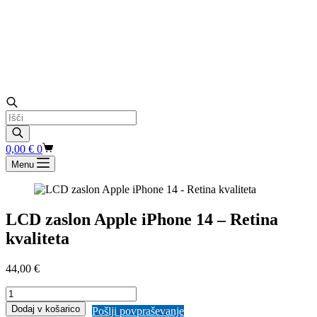
Products
search
Shopping
0,00
€
0
cart
Menu
LCD zaslon Apple iPhone 14 – Retina
kvaliteta
44,00
€
LCD
zaslon
Dodaj v košarico
Pošlji povpraševanje