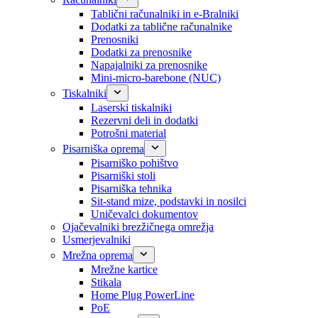
Tablični računalniki in e-Bralniki
Dodatki za tablične računalnike
Prenosniki
Dodatki za prenosnike
Napajalniki za prenosnike
Mini-micro-barebone (NUC)
Tiskalniki
Laserski tiskalniki
Rezervni deli in dodatki
Potrošni material
Pisarniška oprema
Pisarniško pohištvo
Pisarniški stoli
Pisarniška tehnika
Sit-stand mize, podstavki in nosilci
Uničevalci dokumentov
Ojačevalniki brezžičnega omrežja
Usmerjevalniki
Mrežna oprema
Mrežne kartice
Stikala
Home Plug PowerLine
PoE