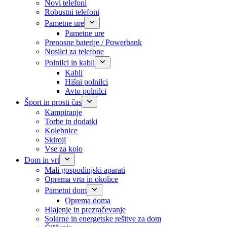
Novi telefoni
Robustni telefoni
Pametne ure
Pametne ure
Prenosne baterije / Powerbank
Nosilci za telefone
Polnilci in kabli
Kabli
Hišni polnilci
Avto polnilci
Šport in prosti čas
Kampiranje
Torbe in dodatki
Kolebnice
Skiroji
Vse za kolo
Dom in vrt
Mali gospodinjski aparati
Oprema vrta in okolice
Pametni dom
Oprema doma
Hlajenje in prezračevanje
Solarne in energetske rešitve za dom