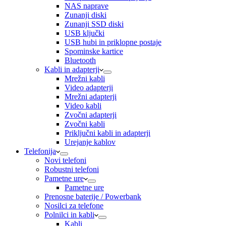
NAS naprave
Zunanji diski
Zunanji SSD diski
USB ključki
USB hubi in priklopne postaje
Spominske kartice
Bluetooth
Kabli in adapterji
Mrežni kabli
Video adapterji
Mrežni adapterji
Video kabli
Zvočni adapterji
Zvočni kabli
Priključni kabli in adapterji
Urejanje kablov
Telefonija
Novi telefoni
Robustni telefoni
Pametne ure
Pametne ure
Prenosne baterije / Powerbank
Nosilci za telefone
Polnilci in kabli
Kabli