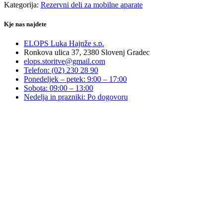
Apple
Kategorija:
Rezervni deli za mobilne aparate
iPhone
14
Kje nas najdete
-
Retina
ELOPS Luka Hajnže s.p.
kvaliteta
Ronkova ulica 37, 2380 Slovenj Gradec
količina
elops.storitve@gmail.com
Telefon: (02) 230 28 90
Ponedeljek – petek: 9:00 – 17:00
Sobota: 09:00 – 13:00
Nedelja in prazniki: Po dogovoru