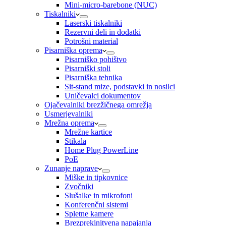
Mini-micro-barebone (NUC)
Tiskalniki
Laserski tiskalniki
Rezervni deli in dodatki
Potrošni material
Pisarniška oprema
Pisarniško pohištvo
Pisarniški stoli
Pisarniška tehnika
Sit-stand mize, podstavki in nosilci
Uničevalci dokumentov
Ojačevalniki brezžičnega omrežja
Usmerjevalniki
Mrežna oprema
Mrežne kartice
Stikala
Home Plug PowerLine
PoE
Zunanje naprave
Miške in tipkovnice
Zvočniki
Slušalke in mikrofoni
Konferenčni sistemi
Spletne kamere
Brezprekinitvena napajanja