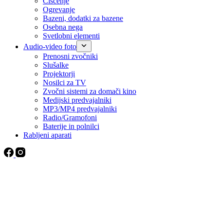
Čiščenje
Ogrevanje
Bazeni, dodatki za bazene
Osebna nega
Svetlobni elementi
Audio-video foto
Prenosni zvočniki
Slušalke
Projektorji
Nosilci za TV
Zvočni sistemi za domači kino
Medijski predvajalniki
MP3/MP4 predvajalniki
Radio/Gramofoni
Baterije in polnilci
Rabljeni aparati