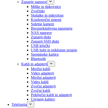
Zunanje naprave
Miške in tipkovnice
Zvočniki
Slušalke in mikrofoni
Konferenčni sistemi
Spletne kamere
Brezprekinitvena napajanja
NAS naprave
Zunanji diski
Zunanji SSD diski
USB ključki
USB hubi in priklopne postaje
Spominske kartice
Bluetooth
Kabli in adapterji
Mrežni kabli
Video adapterji
Mrežni adapterji
Video kabli
Zvočni adapterji
Zvočni kabli
Priključni kabli in adapterji
Urejanje kablov
Telefonija