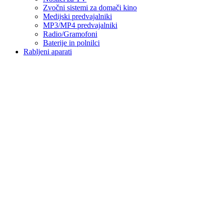
Zvočni sistemi za domači kino
Medijski predvajalniki
MP3/MP4 predvajalniki
Radio/Gramofoni
Baterije in polnilci
Rabljeni aparati