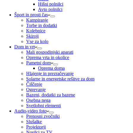
Hišni polnilci
Avto polnilci
Šport in prosti čas
Kampiranje
Torbe in dodatki
Kolebnice
Skiroji
Vse za kolo
Dom in vrt
Mali gospodinjski aparati
Oprema vrta in okolice
Pametni dom
Oprema doma
Hlajenje in prezračevanje
Solarne in energetske rešitve za dom
Čiščenje
Ogrevanje
Bazeni, dodatki za bazene
Osebna nega
Svetlobni elementi
Audio-video foto
Prenosni zvočniki
Slušalke
Projektorji
Nosilci za TV