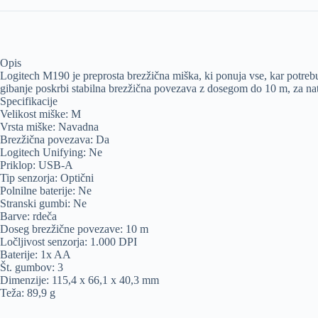
Opis
Logitech M190 je preprosta brezžična miška, ki ponuja vse, kar potreb
gibanje poskrbi stabilna brezžična povezava z dosegom do 10 m, za nata
Specifikacije
Velikost miške: M
Vrsta miške: Navadna
Brezžična povezava: Da
Logitech Unifying: Ne
Priklop: USB-A
Tip senzorja: Optični
Polnilne baterije: Ne
Stranski gumbi: Ne
Barve: rdeča
Doseg brezžične povezave: 10 m
Ločljivost senzorja: 1.000 DPI
Baterije: 1x AA
Št. gumbov: 3
Dimenzije: 115,4 x 66,1 x 40,3 mm
Teža: 89,9 g