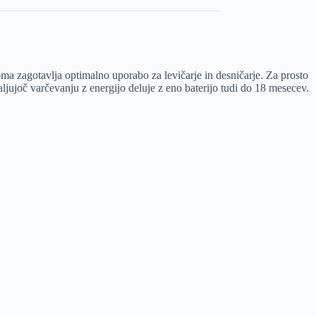
a zagotavlja optimalno uporabo za levičarje in desničarje. Za prosto
jujoč varčevanju z energijo deluje z eno baterijo tudi do 18 mesecev.