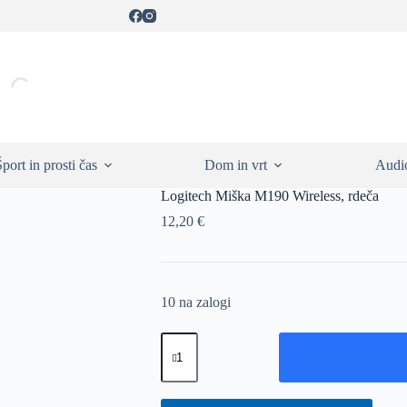
Šport in prosti čas
Dom in vrt
Audio
Logitech Miška M190 Wireless, rdeča
12,20
€
10 na zalogi
Logitech
Miška
M190
Wireless,
rdeča