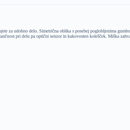
ujete za udobno delo. Simetrična oblika s posebej poglobljenima gumbom
nčnost pri delu pa optični senzor in kakovosten kolešček. Miška zahval