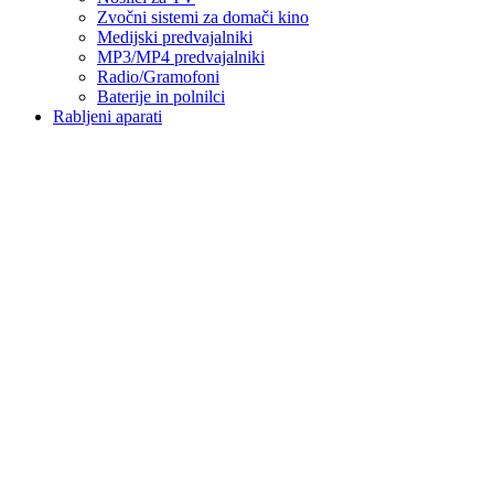
Zvočni sistemi za domači kino
Medijski predvajalniki
MP3/MP4 predvajalniki
Radio/Gramofoni
Baterije in polnilci
Rabljeni aparati