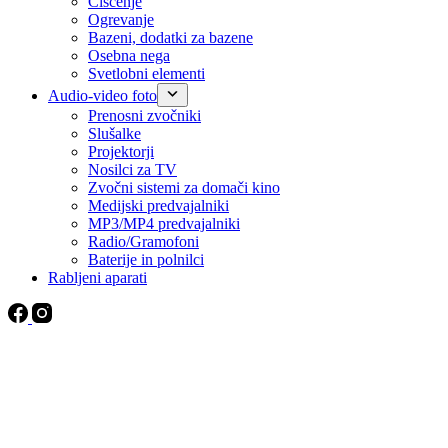
Čiščenje
Ogrevanje
Bazeni, dodatki za bazene
Osebna nega
Svetlobni elementi
Audio-video foto
Prenosni zvočniki
Slušalke
Projektorji
Nosilci za TV
Zvočni sistemi za domači kino
Medijski predvajalniki
MP3/MP4 predvajalniki
Radio/Gramofoni
Baterije in polnilci
Rabljeni aparati