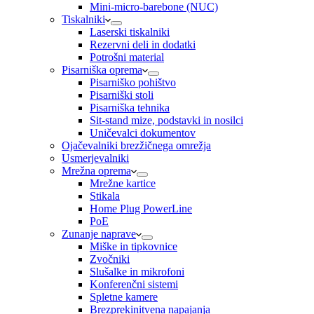
Mini-micro-barebone (NUC)
Tiskalniki
Laserski tiskalniki
Rezervni deli in dodatki
Potrošni material
Pisarniška oprema
Pisarniško pohištvo
Pisarniški stoli
Pisarniška tehnika
Sit-stand mize, podstavki in nosilci
Uničevalci dokumentov
Ojačevalniki brezžičnega omrežja
Usmerjevalniki
Mrežna oprema
Mrežne kartice
Stikala
Home Plug PowerLine
PoE
Zunanje naprave
Miške in tipkovnice
Zvočniki
Slušalke in mikrofoni
Konferenčni sistemi
Spletne kamere
Brezprekinitvena napajanja