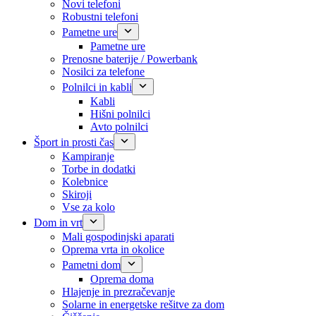
Novi telefoni
Robustni telefoni
Pametne ure
Pametne ure
Prenosne baterije / Powerbank
Nosilci za telefone
Polnilci in kabli
Kabli
Hišni polnilci
Avto polnilci
Šport in prosti čas
Kampiranje
Torbe in dodatki
Kolebnice
Skiroji
Vse za kolo
Dom in vrt
Mali gospodinjski aparati
Oprema vrta in okolice
Pametni dom
Oprema doma
Hlajenje in prezračevanje
Solarne in energetske rešitve za dom