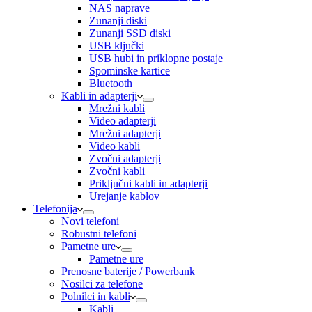
NAS naprave
Zunanji diski
Zunanji SSD diski
USB ključki
USB hubi in priklopne postaje
Spominske kartice
Bluetooth
Kabli in adapterji
Mrežni kabli
Video adapterji
Mrežni adapterji
Video kabli
Zvočni adapterji
Zvočni kabli
Priključni kabli in adapterji
Urejanje kablov
Telefonija
Novi telefoni
Robustni telefoni
Pametne ure
Pametne ure
Prenosne baterije / Powerbank
Nosilci za telefone
Polnilci in kabli
Kabli