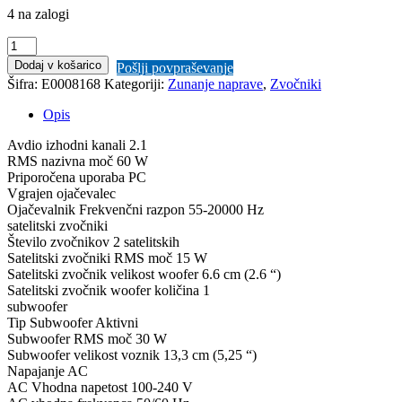
4 na zalogi
Logitech
zvočniki
Dodaj v košarico
Pošlji povpraševanje
2.1
Šifra:
E0008168
Kategoriji:
Zunanje naprave
,
Zvočniki
Z533
60W
Opis
črni
količina
Avdio izhodni kanali 2.1
RMS nazivna moč 60 W
Priporočena uporaba PC
Vgrajen ojačevalec
Ojačevalnik Frekvenčni razpon 55-20000 Hz
satelitski zvočniki
Število zvočnikov 2 satelitskih
Satelitski zvočniki RMS moč 15 W
Satelitski zvočnik velikost woofer 6.6 cm (2.6 “)
Satelitski zvočnik woofer količina 1
subwoofer
Tip Subwoofer Aktivni
Subwoofer RMS moč 30 W
Subwoofer velikost voznik 13,3 cm (5,25 “)
Napajanje AC
AC Vhodna napetost 100-240 V