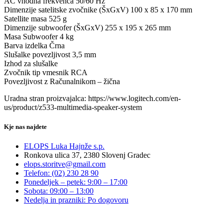
AC vhodna frekvenca 50/60 Hz
Dimenzije satelitske zvočnike (ŠxGxV) 100 x 85 x 170 mm
Satellite masa 525 g
Dimenzije subwoofer (ŠxGxV) 255 x 195 x 265 mm
Masa Subwoofer 4 kg
Barva izdelka Črna
Slušalke povezljivost 3,5 mm
Izhod za slušalke
Zvočnik tip vmesnik RCA
Povezljivost z Računalnikom – žična
Uradna stran proizvajalca: https://www.logitech.com/en-
us/product/z533-multimedia-speaker-system
Kje nas najdete
ELOPS Luka Hajnže s.p.
Ronkova ulica 37, 2380 Slovenj Gradec
elops.storitve@gmail.com
Telefon: (02) 230 28 90
Ponedeljek – petek: 9:00 – 17:00
Sobota: 09:00 – 13:00
Nedelja in prazniki: Po dogovoru