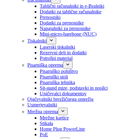
Tablični računalniki in e-Bralniki
Dodatki za tablične računalnike
Prenosniki
Dodatki za prenosnike
Napajalniki za prenosnike
Mini-micro-barebone (NUC)
Tiskalniki
Laserski tiskalniki
Rezervni deli in dodatki
Potrošni material
Pisarniška oprema
Pisarniško pohištvo
Pisarniški stoli
Pisarniška tehnika
Sit-stand mize, podstavki in nosilci
Uničevalci dokumentov
Ojačevalniki brezžičnega omrežja
Usmerjevalniki
Mrežna oprema
Mrežne kartice
Stikala
Home Plug PowerLine
PoE