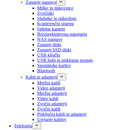
Zunanje naprave
Miške in tipkovnice
Zvočniki
Slušalke in mikrofoni
Konferenčni sistemi
Spletne kamere
Brezprekinitvena napajanja
NAS naprave
Zunanji diski
Zunanji SSD diski
USB ključki
USB hubi in priklopne postaje
Spominske kartice
Bluetooth
Kabli in adapterji
Mrežni kabli
Video adapterji
Mrežni adapterji
Video kabli
Zvočni adapterji
Zvočni kabli
Priključni kabli in adapterji
Urejanje kablov
Telefonija