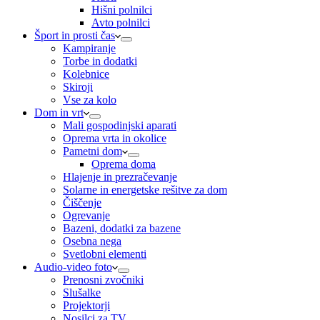
Hišni polnilci
Avto polnilci
Šport in prosti čas
Kampiranje
Torbe in dodatki
Kolebnice
Skiroji
Vse za kolo
Dom in vrt
Mali gospodinjski aparati
Oprema vrta in okolice
Pametni dom
Oprema doma
Hlajenje in prezračevanje
Solarne in energetske rešitve za dom
Čiščenje
Ogrevanje
Bazeni, dodatki za bazene
Osebna nega
Svetlobni elementi
Audio-video foto
Prenosni zvočniki
Slušalke
Projektorji
Nosilci za TV