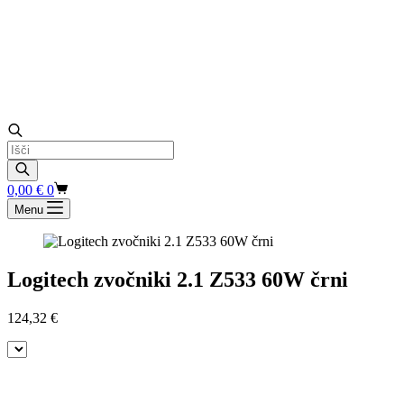
Products
search
Shopping
0,00
€
0
cart
Menu
Logitech zvočniki 2.1 Z533 60W črni
124,32
€