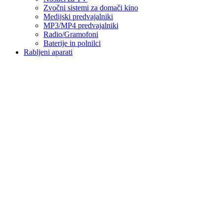
Zvočni sistemi za domači kino
Medijski predvajalniki
MP3/MP4 predvajalniki
Radio/Gramofoni
Baterije in polnilci
Rabljeni aparati