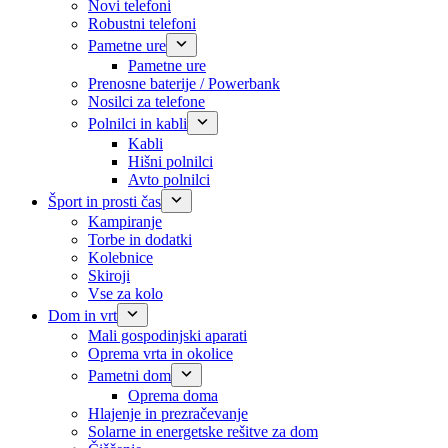
Novi telefoni
Robustni telefoni
Pametne ure
Pametne ure
Prenosne baterije / Powerbank
Nosilci za telefone
Polnilci in kabli
Kabli
Hišni polnilci
Avto polnilci
Šport in prosti čas
Kampiranje
Torbe in dodatki
Kolebnice
Skiroji
Vse za kolo
Dom in vrt
Mali gospodinjski aparati
Oprema vrta in okolice
Pametni dom
Oprema doma
Hlajenje in prezračevanje
Solarne in energetske rešitve za dom