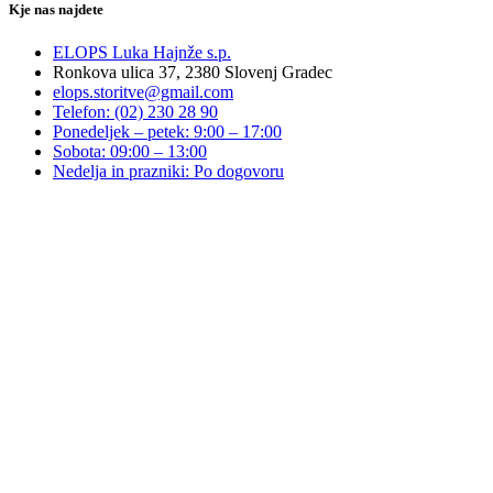
Kje nas najdete
ELOPS Luka Hajnže s.p.
Ronkova ulica 37, 2380 Slovenj Gradec
elops.storitve@gmail.com
Telefon: (02) 230 28 90
Ponedeljek – petek: 9:00 – 17:00
Sobota: 09:00 – 13:00
Nedelja in prazniki: Po dogovoru