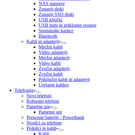
NAS naprave
Zunanji diski
Zunanji SSD diski
USB ključki
USB hubi in priklopne postaje
Spominske kartice
Bluetooth
Kabli in adapterji
Mrežni kabli
Video adapterji
Mrežni adapterji
Video kabli
Zvočni adapterji
Zvočni kabli
Priključni kabli in adapterji
Urejanje kablov
Telefonija
Novi telefoni
Robustni telefoni
Pametne ure
Pametne ure
Prenosne baterije / Powerbank
Nosilci za telefone
Polnilci in kabli
Kabli