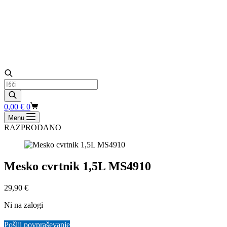
Products
search
Shopping
0,00
€
0
cart
Menu
RAZPRODANO
Mesko cvrtnik 1,5L MS4910
29,90
€
Ni na zalogi
Pošlji povpraševanje