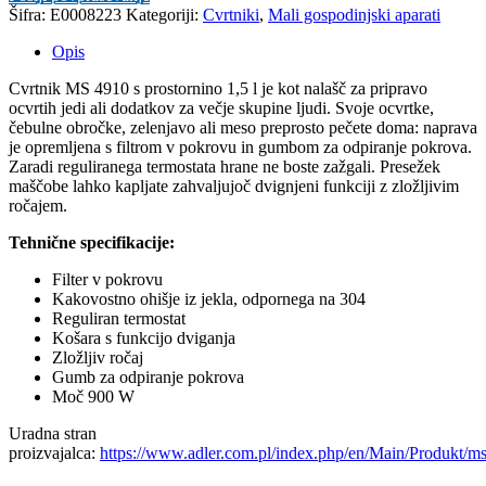
Šifra:
E0008223
Kategoriji:
Cvrtniki
,
Mali gospodinjski aparati
Opis
Cvrtnik MS 4910 s prostornino 1,5 l je kot nalašč za pripravo
ocvrtih jedi ali dodatkov za večje skupine ljudi. Svoje ocvrtke,
čebulne obročke, zelenjavo ali meso preprosto pečete doma: naprava
je opremljena s filtrom v pokrovu in gumbom za odpiranje pokrova.
Zaradi reguliranega termostata hrane ne boste zažgali. Presežek
maščobe lahko kapljate zahvaljujoč dvignjeni funkciji z zložljivim
ročajem.
Tehnične specifikacije:
Filter v pokrovu
Kakovostno ohišje iz jekla, odpornega na 304
Reguliran termostat
Košara s funkcijo dviganja
Zložljiv ročaj
Gumb za odpiranje pokrova
Moč 900 W
Uradna stran
proizvajalca:
https://www.adler.com.pl/index.php/en/Main/Produkt/m