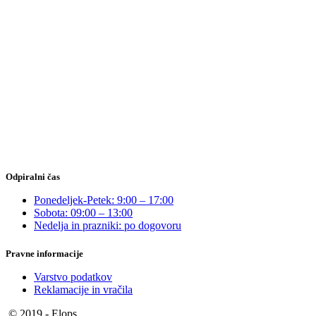
Odpiralni čas
Ponedeljek-Petek: 9:00 – 17:00
Sobota: 09:00 – 13:00
Nedelja in prazniki: po dogovoru
Pravne informacije
Varstvo podatkov
Reklamacije in vračila
© 2019 - Elops