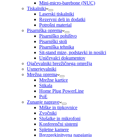
Mini-micro-barebone (NUC)
Tiskalniki
Laserski tiskalniki
Rezervni deli in dodatki
Potrošni material
Pisarniška oprema
Pisarniško pohištvo
Pisarniški stoli
Pisarniška tehnika
Sit-stand mize, podstavki in nosilci
Uničevalci dokumentov
Ojačevalniki brezžičnega omrežja
Usmerjevalniki
Mrežna oprema
Mrežne kartice
Stikala
Home Plug PowerLine
PoE
Zunanje naprave
Miške in tipkovnice
Zvočniki
Slušalke in mikrofoni
Konferenčni sistemi
Spletne kamere
Brezprekinitvena napajanja