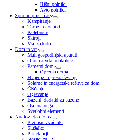
Hišni polnilci
Avto polnilci
Šport in prosti čas
Kampiranje
Torbe in dodatki
Kolebnice
Skiroji
Vse za kolo
Dom in vrt
Mali gospodinjski aparati
Oprema vrta in okolice
Pametni dom
Oprema doma
Hlajenje in prezračevanje
Solarne in energetske rešitve za dom
Čiščenje
Ogrevanje
Bazeni, dodatki za bazene
Osebna nega
Svetlobni elementi
Audio-video foto
Prenosni zvočniki
Slušalke
Projektorji
Nosilci za TV