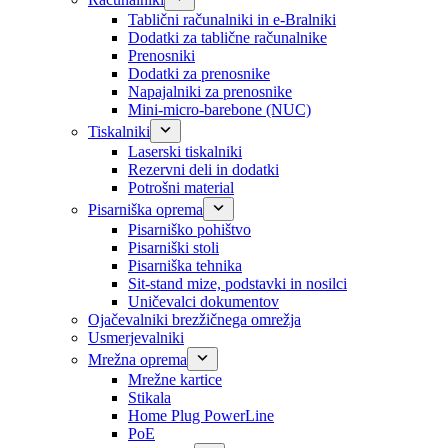
Tablični računalniki in e-Bralniki
Dodatki za tablične računalnike
Prenosniki
Dodatki za prenosnike
Napajalniki za prenosnike
Mini-micro-barebone (NUC)
Tiskalniki
Laserski tiskalniki
Rezervni deli in dodatki
Potrošni material
Pisarniška oprema
Pisarniško pohištvo
Pisarniški stoli
Pisarniška tehnika
Sit-stand mize, podstavki in nosilci
Uničevalci dokumentov
Ojačevalniki brezžičnega omrežja
Usmerjevalniki
Mrežna oprema
Mrežne kartice
Stikala
Home Plug PowerLine
PoE