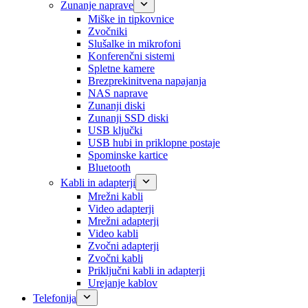
Zunanje naprave
Miške in tipkovnice
Zvočniki
Slušalke in mikrofoni
Konferenčni sistemi
Spletne kamere
Brezprekinitvena napajanja
NAS naprave
Zunanji diski
Zunanji SSD diski
USB ključki
USB hubi in priklopne postaje
Spominske kartice
Bluetooth
Kabli in adapterji
Mrežni kabli
Video adapterji
Mrežni adapterji
Video kabli
Zvočni adapterji
Zvočni kabli
Priključni kabli in adapterji
Urejanje kablov
Telefonija