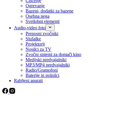
Čiščenje
Ogrevanje
Bazeni, dodatki za bazene
Osebna nega
Svetlobni elementi
Audio-video foto
Prenosni zvočniki
Slušalke
Projektorji
Nosilci za TV
Zvočni sistemi za domači kino
Medijski predvajalniki
MP3/MP4 predvajalniki
Radio/Gramofoni
Baterije in polnilci
Rabljeni aparati