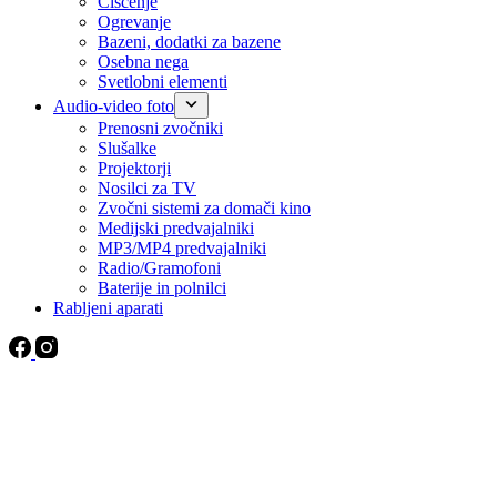
Čiščenje
Ogrevanje
Bazeni, dodatki za bazene
Osebna nega
Svetlobni elementi
Audio-video foto
Prenosni zvočniki
Slušalke
Projektorji
Nosilci za TV
Zvočni sistemi za domači kino
Medijski predvajalniki
MP3/MP4 predvajalniki
Radio/Gramofoni
Baterije in polnilci
Rabljeni aparati