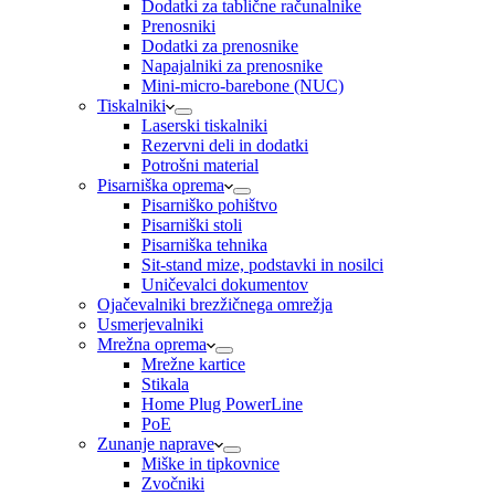
Dodatki za tablične računalnike
Prenosniki
Dodatki za prenosnike
Napajalniki za prenosnike
Mini-micro-barebone (NUC)
Tiskalniki
Laserski tiskalniki
Rezervni deli in dodatki
Potrošni material
Pisarniška oprema
Pisarniško pohištvo
Pisarniški stoli
Pisarniška tehnika
Sit-stand mize, podstavki in nosilci
Uničevalci dokumentov
Ojačevalniki brezžičnega omrežja
Usmerjevalniki
Mrežna oprema
Mrežne kartice
Stikala
Home Plug PowerLine
PoE
Zunanje naprave
Miške in tipkovnice
Zvočniki