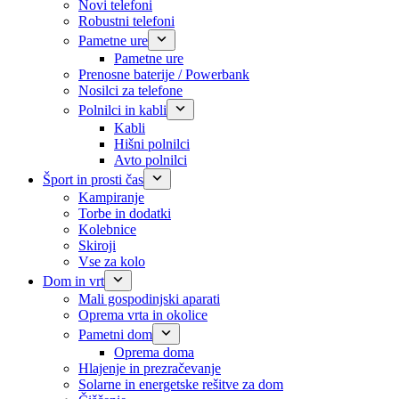
Novi telefoni
Robustni telefoni
Pametne ure
Pametne ure
Prenosne baterije / Powerbank
Nosilci za telefone
Polnilci in kabli
Kabli
Hišni polnilci
Avto polnilci
Šport in prosti čas
Kampiranje
Torbe in dodatki
Kolebnice
Skiroji
Vse za kolo
Dom in vrt
Mali gospodinjski aparati
Oprema vrta in okolice
Pametni dom
Oprema doma
Hlajenje in prezračevanje
Solarne in energetske rešitve za dom