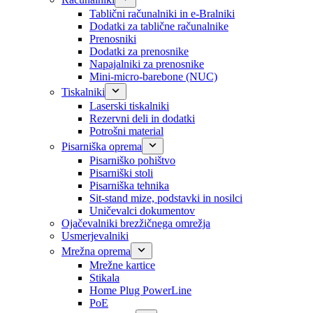
Tablični računalniki in e-Bralniki
Dodatki za tablične računalnike
Prenosniki
Dodatki za prenosnike
Napajalniki za prenosnike
Mini-micro-barebone (NUC)
Tiskalniki
Laserski tiskalniki
Rezervni deli in dodatki
Potrošni material
Pisarniška oprema
Pisarniško pohištvo
Pisarniški stoli
Pisarniška tehnika
Sit-stand mize, podstavki in nosilci
Uničevalci dokumentov
Ojačevalniki brezžičnega omrežja
Usmerjevalniki
Mrežna oprema
Mrežne kartice
Stikala
Home Plug PowerLine
PoE