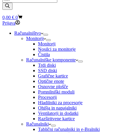
search
Shopping
0,00
€
0
cart
Prijava
Računalništvo
Monitorji
Monitorji
Nosilci za monitorje
Čistila
Računalniške komponente
Trdi diski
SSD diski
Grafične kartice
Optične enote
Osnovne plošče
Pomnilniški moduli
Procesorji
Hladilniki za procesorje
Ohišja in napajalniki
Ventilatorji in dodatki
Razširitvene kartice
Računalniki
Tablični računalniki in e-Bralniki