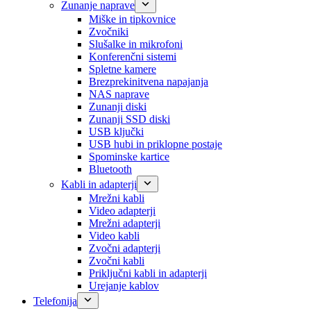
Zunanje naprave
Miške in tipkovnice
Zvočniki
Slušalke in mikrofoni
Konferenčni sistemi
Spletne kamere
Brezprekinitvena napajanja
NAS naprave
Zunanji diski
Zunanji SSD diski
USB ključki
USB hubi in priklopne postaje
Spominske kartice
Bluetooth
Kabli in adapterji
Mrežni kabli
Video adapterji
Mrežni adapterji
Video kabli
Zvočni adapterji
Zvočni kabli
Priključni kabli in adapterji
Urejanje kablov
Telefonija