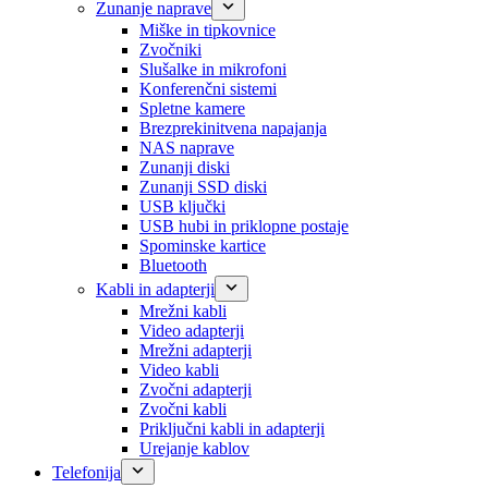
Zunanje naprave
Miške in tipkovnice
Zvočniki
Slušalke in mikrofoni
Konferenčni sistemi
Spletne kamere
Brezprekinitvena napajanja
NAS naprave
Zunanji diski
Zunanji SSD diski
USB ključki
USB hubi in priklopne postaje
Spominske kartice
Bluetooth
Kabli in adapterji
Mrežni kabli
Video adapterji
Mrežni adapterji
Video kabli
Zvočni adapterji
Zvočni kabli
Priključni kabli in adapterji
Urejanje kablov
Telefonija