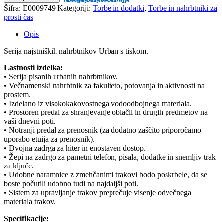
Skaters
Šifra:
E0009749
Kategoriji:
Torbe in dodatki
,
Torbe in nahrbtniki za
12L
prosti čas
količina
Opis
Serija najstniških nahrbtnikov Urban s tiskom.
Lastnosti izdelka:
• Serija pisanih urbanih nahrbtnikov.
• Večnamenski nahrbtnik za fakulteto, potovanja in aktivnosti na
prostem.
• Izdelano iz visokokakovostnega vodoodbojnega materiala.
• Prostoren predal za shranjevanje oblačil in drugih predmetov na
vaši dnevni poti.
• Notranji predal za prenosnik (za dodatno zaščito priporočamo
uporabo etuija za prenosnik).
• Dvojna zadrga za hiter in enostaven dostop.
• Žepi na zadrgo za pametni telefon, pisala, dodatke in snemljiv trak
za ključe.
• Udobne naramnice z zmehčanimi trakovi bodo poskrbele, da se
boste počutili udobno tudi na najdaljši poti.
• Sistem za upravljanje trakov preprečuje visenje odvečnega
materiala trakov.
Specifikacije: