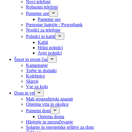
Novi telefoni
Robustni telefoni
Pametne ure
Pametne ure
Prenosne baterije / Powerbank
Nosilci za telefone
Polnilci in kabli
Kabli
Hišni polnilci
Avto polnilci
Šport in prosti čas
Kampiranje
Torbe in dodatki
Kolebnice
Skiroji
Vse za kolo
Dom in vrt
Mali gospodinjski aparati
Oprema vrta in okolice
Pametni dom
Oprema doma
Hlajenje in prezračevanje
Solarne in energetske rešitve za dom