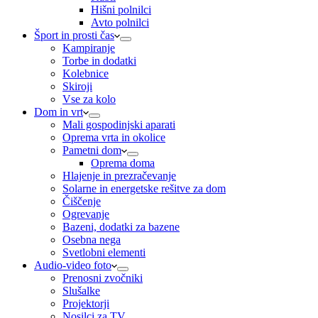
Hišni polnilci
Avto polnilci
Šport in prosti čas
Kampiranje
Torbe in dodatki
Kolebnice
Skiroji
Vse za kolo
Dom in vrt
Mali gospodinjski aparati
Oprema vrta in okolice
Pametni dom
Oprema doma
Hlajenje in prezračevanje
Solarne in energetske rešitve za dom
Čiščenje
Ogrevanje
Bazeni, dodatki za bazene
Osebna nega
Svetlobni elementi
Audio-video foto
Prenosni zvočniki
Slušalke
Projektorji
Nosilci za TV