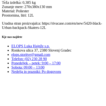
Teža izdelka: 0,385 kg
Zunanje mere: 270x380x130 mm
Material: Poliester
Prostornina, litri: 12L
Uradna stran proizvajalca: https://rivacase.com/en/new/5420-black-
Urban-backpack-Skaters-12L
Kje nas najdete
ELOPS Luka Hajnže s.p.
Ronkova ulica 37, 2380 Slovenj Gradec
elops.storitve@gmail.com
Telefon: (02) 230 28 90
Ponedeljek – petek: 9:00 – 17:00
Sobota: 09:00 – 13:00
Nedelja in prazniki: Po dogovoru