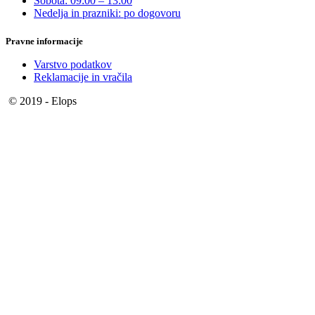
Sobota: 09:00 – 13:00
Nedelja in prazniki: po dogovoru
Pravne informacije
Varstvo podatkov
Reklamacije in vračila
© 2019 - Elops