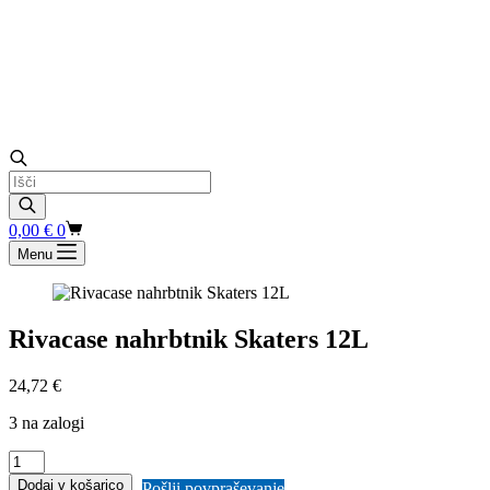
Products
search
Shopping
0,00
€
0
cart
Menu
Rivacase nahrbtnik Skaters 12L
24,72
€
3 na zalogi
Rivacase
nahrbtnik
Dodaj v košarico
Pošlji povpraševanje