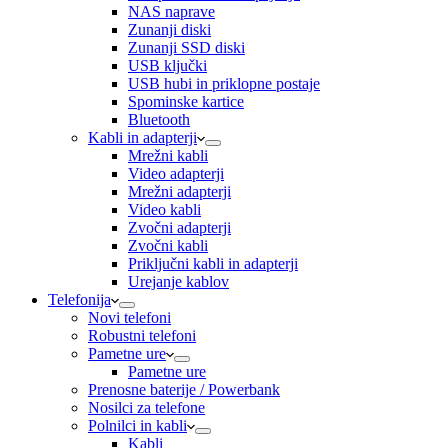
NAS naprave
Zunanji diski
Zunanji SSD diski
USB ključki
USB hubi in priklopne postaje
Spominske kartice
Bluetooth
Kabli in adapterji
Mrežni kabli
Video adapterji
Mrežni adapterji
Video kabli
Zvočni adapterji
Zvočni kabli
Priključni kabli in adapterji
Urejanje kablov
Telefonija
Novi telefoni
Robustni telefoni
Pametne ure
Pametne ure
Prenosne baterije / Powerbank
Nosilci za telefone
Polnilci in kabli
Kabli