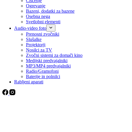
Čiščenje
Ogrevanje
Bazeni, dodatki za bazene
Osebna nega
Svetlobni elementi
Audio-video foto
Prenosni zvočniki
Slušalke
Projektorji
Nosilci za TV
Zvočni sistemi za domači kino
Medijski predvajalniki
MP3/MP4 predvajalniki
Radio/Gramofoni
Baterije in polnilci
Rabljeni aparati