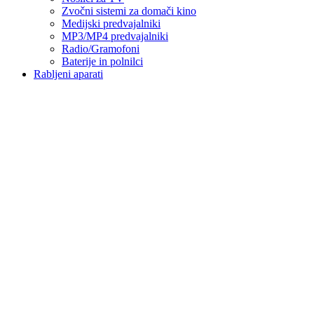
Zvočni sistemi za domači kino
Medijski predvajalniki
MP3/MP4 predvajalniki
Radio/Gramofoni
Baterije in polnilci
Rabljeni aparati