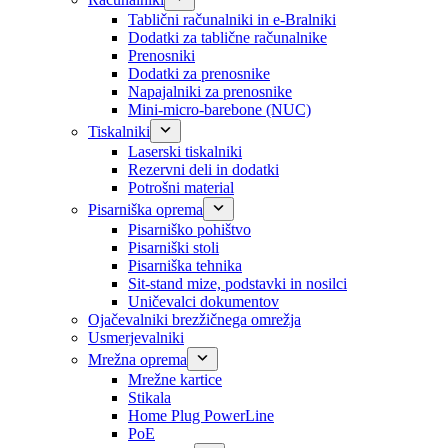
Tablični računalniki in e-Bralniki
Dodatki za tablične računalnike
Prenosniki
Dodatki za prenosnike
Napajalniki za prenosnike
Mini-micro-barebone (NUC)
Tiskalniki
Laserski tiskalniki
Rezervni deli in dodatki
Potrošni material
Pisarniška oprema
Pisarniško pohištvo
Pisarniški stoli
Pisarniška tehnika
Sit-stand mize, podstavki in nosilci
Uničevalci dokumentov
Ojačevalniki brezžičnega omrežja
Usmerjevalniki
Mrežna oprema
Mrežne kartice
Stikala
Home Plug PowerLine
PoE