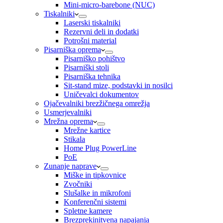
Mini-micro-barebone (NUC)
Tiskalniki
Laserski tiskalniki
Rezervni deli in dodatki
Potrošni material
Pisarniška oprema
Pisarniško pohištvo
Pisarniški stoli
Pisarniška tehnika
Sit-stand mize, podstavki in nosilci
Uničevalci dokumentov
Ojačevalniki brezžičnega omrežja
Usmerjevalniki
Mrežna oprema
Mrežne kartice
Stikala
Home Plug PowerLine
PoE
Zunanje naprave
Miške in tipkovnice
Zvočniki
Slušalke in mikrofoni
Konferenčni sistemi
Spletne kamere
Brezprekinitvena napajanja