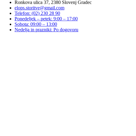
Ronkova ulica 37, 2380 Slovenj Gradec
elops.storitve@gmail.com
Telefon: (02) 230 28 90
Ponedeljek – petek: 9:00 – 17:00
Sobota: 09:00 – 13:00
Nedelja in prazniki: Po dogovoru