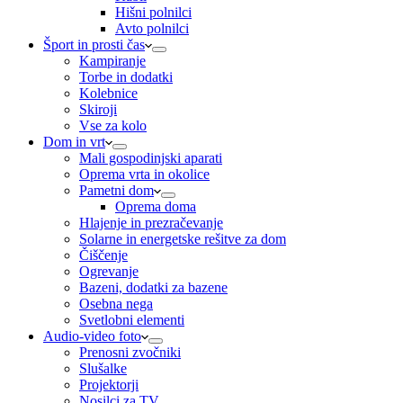
Hišni polnilci
Avto polnilci
Šport in prosti čas
Kampiranje
Torbe in dodatki
Kolebnice
Skiroji
Vse za kolo
Dom in vrt
Mali gospodinjski aparati
Oprema vrta in okolice
Pametni dom
Oprema doma
Hlajenje in prezračevanje
Solarne in energetske rešitve za dom
Čiščenje
Ogrevanje
Bazeni, dodatki za bazene
Osebna nega
Svetlobni elementi
Audio-video foto
Prenosni zvočniki
Slušalke
Projektorji
Nosilci za TV