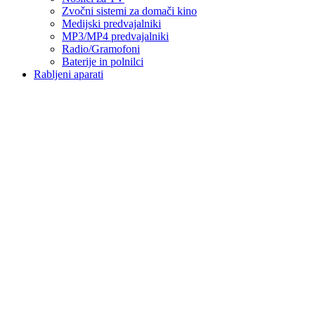
Zvočni sistemi za domači kino
Medijski predvajalniki
MP3/MP4 predvajalniki
Radio/Gramofoni
Baterije in polnilci
Rabljeni aparati