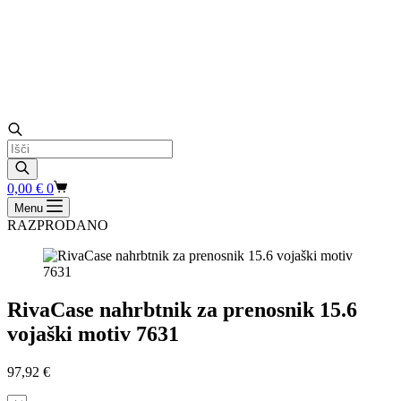
Products
search
Shopping
0,00
€
0
cart
Menu
RAZPRODANO
RivaCase nahrbtnik za prenosnik 15.6
vojaški motiv 7631
97,92
€