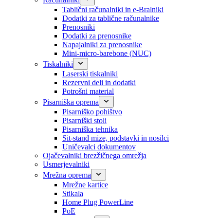
Tablični računalniki in e-Bralniki
Dodatki za tablične računalnike
Prenosniki
Dodatki za prenosnike
Napajalniki za prenosnike
Mini-micro-barebone (NUC)
Tiskalniki
Laserski tiskalniki
Rezervni deli in dodatki
Potrošni material
Pisarniška oprema
Pisarniško pohištvo
Pisarniški stoli
Pisarniška tehnika
Sit-stand mize, podstavki in nosilci
Uničevalci dokumentov
Ojačevalniki brezžičnega omrežja
Usmerjevalniki
Mrežna oprema
Mrežne kartice
Stikala
Home Plug PowerLine
PoE