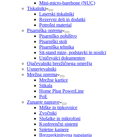
Mini-micro-barebone (NUC)
Tiskalniki
Laserski tiskalniki
Rezervni deli in dodatki
Potrošni material
Pisarniška oprema
Pisarniško pohištvo
Pisarniški stoli
Pisarniška tehnika
Sit-stand mize, podstavki in nosilci
Uničevalci dokumentov
Ojačevalniki brezžičnega omrežja
Usmerjevalniki
Mrežna oprema
Mrežne kartice
Stikala
Home Plug PowerLine
PoE
Zunanje naprave
Miške in tipkovnice
Zvočniki
Slušalke in mikrofoni
Konferenčni sistemi
Spletne kamere
Brezprekinitvena napajanja