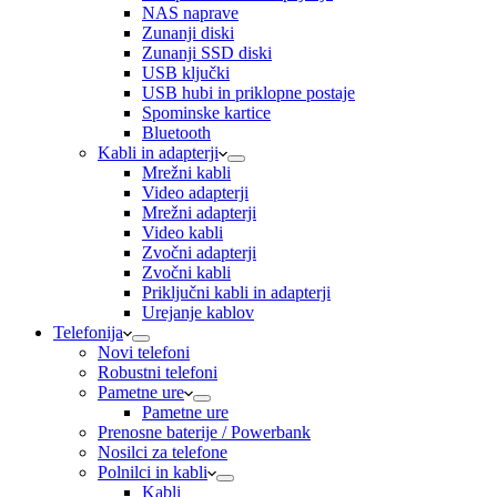
NAS naprave
Zunanji diski
Zunanji SSD diski
USB ključki
USB hubi in priklopne postaje
Spominske kartice
Bluetooth
Kabli in adapterji
Mrežni kabli
Video adapterji
Mrežni adapterji
Video kabli
Zvočni adapterji
Zvočni kabli
Priključni kabli in adapterji
Urejanje kablov
Telefonija
Novi telefoni
Robustni telefoni
Pametne ure
Pametne ure
Prenosne baterije / Powerbank
Nosilci za telefone
Polnilci in kabli
Kabli