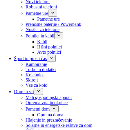
Novi telefoni
Robustni telefoni
Pametne ure
Pametne ure
Prenosne baterije / Powerbank
Nosilci za telefone
Polnilci in kabli
Kabli
Hišni polnilci
Avto polnilci
Šport in prosti čas
Kampiranje
Torbe in dodatki
Kolebnice
Skiroji
Vse za kolo
Dom in vrt
Mali gospodinjski aparati
Oprema vrta in okolice
Pametni dom
Oprema doma
Hlajenje in prezračevanje
Solarne in energetske rešitve za dom