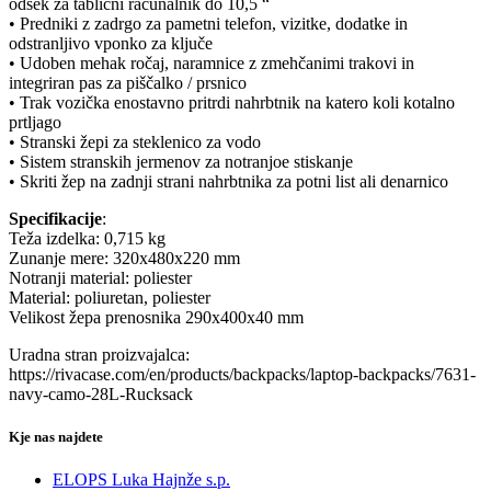
odsek za tablični računalnik do 10,5 “
• Predniki z zadrgo za pametni telefon, vizitke, dodatke in
odstranljivo vponko za ključe
• Udoben mehak ročaj, naramnice z zmehčanimi trakovi in
integriran pas za piščalko / prsnico
• Trak vozička enostavno pritrdi nahrbtnik na katero koli kotalno
prtljago
• Stranski žepi za steklenico za vodo
• Sistem stranskih jermenov za notranjoe stiskanje
• Skriti žep na zadnji strani nahrbtnika za potni list ali denarnico
Specifikacije
:
Teža izdelka: 0,715 kg
Zunanje mere: 320x480x220 mm
Notranji material: poliester
Material: poliuretan, poliester
Velikost žepa prenosnika 290x400x40 mm
Uradna stran proizvajalca:
https://rivacase.com/en/products/backpacks/laptop-backpacks/7631-
navy-camo-28L-Rucksack
Kje nas najdete
ELOPS Luka Hajnže s.p.