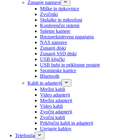
Zunanje naprave
Miške in tipkovnice
Zvočniki
Slušalke in mikrofoni
Konferenčni sistemi
Spletne kamere
Brezprekinitvena napajanja
NAS naprave
Zunanji diski
Zunanji SSD diski
USB ključki
USB hubi in priklopne postaje
Spominske kartice
Bluetooth
Kabli in adapterji
Mrežni kabli
Video adapterji
Mrežni adapterji
Video kabli
Zvočni adapterji
Zvočni kabli
Priključni kabli in adapterji
Urejanje kablov
Telefonija