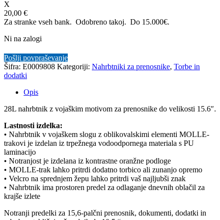
X
20,00 €
Za stranke vseh bank. Odobreno takoj.
Do 15.000€.
Ni na zalogi
Pošlji povpraševanje
Šifra:
E0009808
Kategoriji:
Nahrbtniki za prenosnike
,
Torbe in
dodatki
Opis
28L nahrbtnik z vojaškim motivom za prenosnike do velikosti 15.6″.
Lastnosti izdelka:
• Nahrbtnik v vojaškem slogu z oblikovalskimi elementi MOLLE-
trakovi je izdelan iz trpežnega vodoodpornega materiala s PU
laminacijo
• Notranjost je izdelana iz kontrastne oranžne podloge
• MOLLE-trak lahko pritrdi dodatno torbico ali zunanjo opremo
• Velcro na sprednjem žepu lahko pritrdi vaš najljubši znak
• Nahrbtnik ima prostoren predel za odlaganje dnevnih oblačil za
krajše izlete
Notranji predelki za 15,6-palčni prenosnik, dokumenti, dodatki in