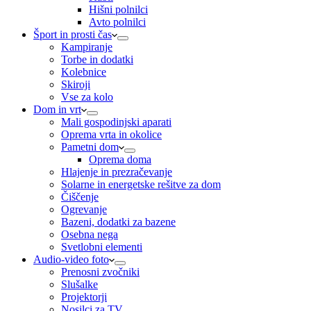
Hišni polnilci
Avto polnilci
Šport in prosti čas
Kampiranje
Torbe in dodatki
Kolebnice
Skiroji
Vse za kolo
Dom in vrt
Mali gospodinjski aparati
Oprema vrta in okolice
Pametni dom
Oprema doma
Hlajenje in prezračevanje
Solarne in energetske rešitve za dom
Čiščenje
Ogrevanje
Bazeni, dodatki za bazene
Osebna nega
Svetlobni elementi
Audio-video foto
Prenosni zvočniki
Slušalke
Projektorji
Nosilci za TV