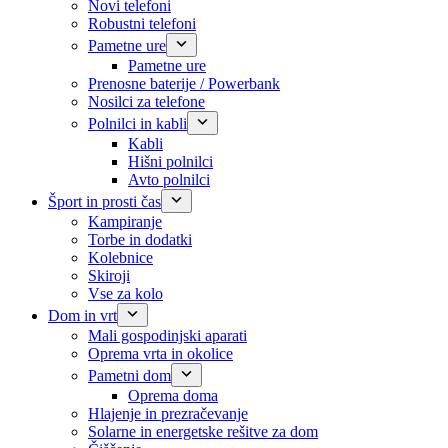
Novi telefoni
Robustni telefoni
Pametne ure
Pametne ure
Prenosne baterije / Powerbank
Nosilci za telefone
Polnilci in kabli
Kabli
Hišni polnilci
Avto polnilci
Šport in prosti čas
Kampiranje
Torbe in dodatki
Kolebnice
Skiroji
Vse za kolo
Dom in vrt
Mali gospodinjski aparati
Oprema vrta in okolice
Pametni dom
Oprema doma
Hlajenje in prezračevanje
Solarne in energetske rešitve za dom