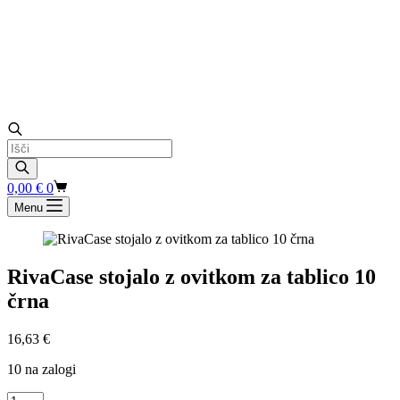
Products
search
Shopping
0,00
€
0
cart
Menu
RivaCase stojalo z ovitkom za tablico 10
črna
16,63
€
10 na zalogi
RivaCase