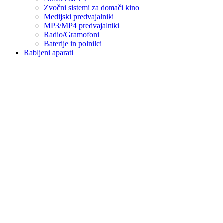
Zvočni sistemi za domači kino
Medijski predvajalniki
MP3/MP4 predvajalniki
Radio/Gramofoni
Baterije in polnilci
Rabljeni aparati