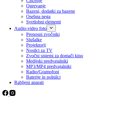
Čiščenje
Ogrevanje
Bazeni, dodatki za bazene
Osebna nega
Svetlobni elementi
Audio-video foto
Prenosni zvočniki
Slušalke
Projektorji
Nosilci za TV
Zvočni sistemi za domači kino
Medijski predvajalniki
MP3/MP4 predvajalniki
Radio/Gramofoni
Baterije in polnilci
Rabljeni aparati