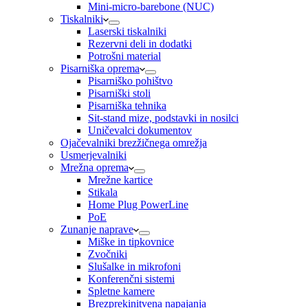
Mini-micro-barebone (NUC)
Tiskalniki
Laserski tiskalniki
Rezervni deli in dodatki
Potrošni material
Pisarniška oprema
Pisarniško pohištvo
Pisarniški stoli
Pisarniška tehnika
Sit-stand mize, podstavki in nosilci
Uničevalci dokumentov
Ojačevalniki brezžičnega omrežja
Usmerjevalniki
Mrežna oprema
Mrežne kartice
Stikala
Home Plug PowerLine
PoE
Zunanje naprave
Miške in tipkovnice
Zvočniki
Slušalke in mikrofoni
Konferenčni sistemi
Spletne kamere
Brezprekinitvena napajanja