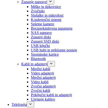
Zunanje naprave
Miške in tipkovnice
Zvočniki
Slušalke in mikrofoni
Konferenčni sistemi
Spletne kamere
Brezprekinitvena napajanja
NAS naprave
Zunanji diski
Zunanji SSD diski
USB ključki
USB hubi in priklopne postaje
Spominske kartice
Bluetooth
Kabli in adapterji
Mrežni kabli
Video adapterji
Mrežni adapterji
Video kabli
Zvočni adapterji
Zvočni kabli
Priključni kabli in adapterji
Urejanje kablov
Telefonija