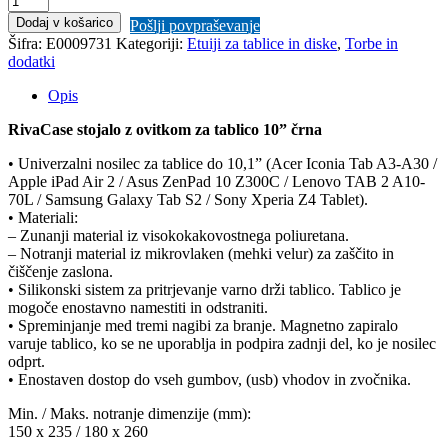
stojalo
Dodaj v košarico
Pošlji povpraševanje
z
Šifra:
E0009731
Kategoriji:
Etuiji za tablice in diske
,
Torbe in
ovitkom
dodatki
za
tablico
Opis
10
črna
RivaCase stojalo z ovitkom za tablico 10” črna
količina
• Univerzalni nosilec za tablice do 10,1” (Acer Iconia Tab A3-A30 /
Apple iPad Air 2 / Asus ZenPad 10 Z300C / Lenovo TAB 2 A10-
70L / Samsung Galaxy Tab S2 / Sony Xperia Z4 Tablet).
• Materiali:
– Zunanji material iz visokokakovostnega poliuretana.
– Notranji material iz mikrovlaken (mehki velur) za zaščito in
čiščenje zaslona.
• Silikonski sistem za pritrjevanje varno drži tablico. Tablico je
mogoče enostavno namestiti in odstraniti.
• Spreminjanje med tremi nagibi za branje. Magnetno zapiralo
varuje tablico, ko se ne uporablja in podpira zadnji del, ko je nosilec
odprt.
• Enostaven dostop do vseh gumbov, (usb) vhodov in zvočnika.
Min. / Maks. notranje dimenzije (mm):
150 x 235 / 180 x 260