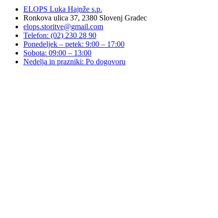
ELOPS Luka Hajnže s.p.
Ronkova ulica 37, 2380 Slovenj Gradec
elops.storitve@gmail.com
Telefon: (02) 230 28 90
Ponedeljek – petek: 9:00 – 17:00
Sobota: 09:00 – 13:00
Nedelja in prazniki: Po dogovoru