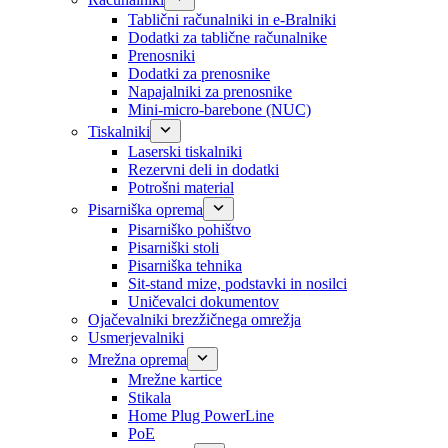
Tablični računalniki in e-Bralniki
Dodatki za tablične računalnike
Prenosniki
Dodatki za prenosnike
Napajalniki za prenosnike
Mini-micro-barebone (NUC)
Tiskalniki
Laserski tiskalniki
Rezervni deli in dodatki
Potrošni material
Pisarniška oprema
Pisarniško pohištvo
Pisarniški stoli
Pisarniška tehnika
Sit-stand mize, podstavki in nosilci
Uničevalci dokumentov
Ojačevalniki brezžičnega omrežja
Usmerjevalniki
Mrežna oprema
Mrežne kartice
Stikala
Home Plug PowerLine
PoE