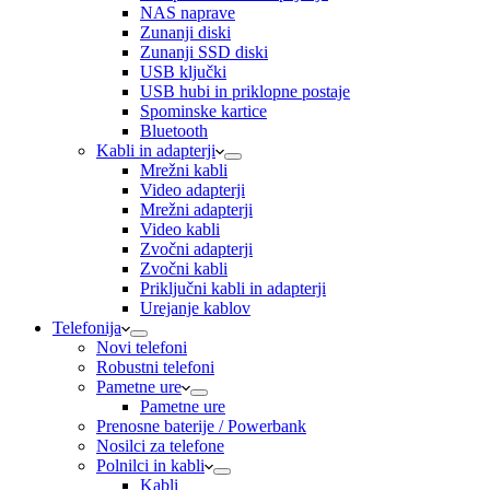
NAS naprave
Zunanji diski
Zunanji SSD diski
USB ključki
USB hubi in priklopne postaje
Spominske kartice
Bluetooth
Kabli in adapterji
Mrežni kabli
Video adapterji
Mrežni adapterji
Video kabli
Zvočni adapterji
Zvočni kabli
Priključni kabli in adapterji
Urejanje kablov
Telefonija
Novi telefoni
Robustni telefoni
Pametne ure
Pametne ure
Prenosne baterije / Powerbank
Nosilci za telefone
Polnilci in kabli
Kabli