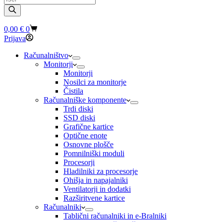
search
Shopping
0,00
€
0
cart
Prijava
Računalništvo
Monitorji
Monitorji
Nosilci za monitorje
Čistila
Računalniške komponente
Trdi diski
SSD diski
Grafične kartice
Optične enote
Osnovne plošče
Pomnilniški moduli
Procesorji
Hladilniki za procesorje
Ohišja in napajalniki
Ventilatorji in dodatki
Razširitvene kartice
Računalniki
Tablični računalniki in e-Bralniki