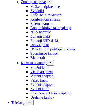
Zunanje naprave
Miške in tipkovnice
Zvočniki
Slušalke in mikrofoni
Konferenčni sistemi
Spletne kamere
Brezprekinitvena napajanja
NAS naprave
Zunanji diski
Zunanji SSD diski
USB ključki
USB hubi in priklopne postaje
Spominske kartice
Bluetooth
Kabli in adapterji
Mrežni kabli
Video adapterji
Mrežni adapterji
Video kabli
Zvočni adapterji
Zvočni kabli
Priključni kabli in adapterji
Urejanje kablov
Telefonija