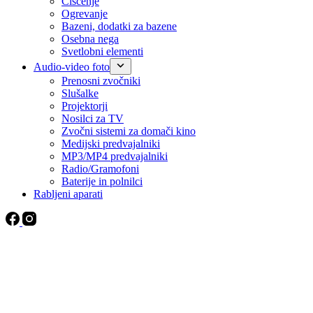
Čiščenje
Ogrevanje
Bazeni, dodatki za bazene
Osebna nega
Svetlobni elementi
Audio-video foto
Prenosni zvočniki
Slušalke
Projektorji
Nosilci za TV
Zvočni sistemi za domači kino
Medijski predvajalniki
MP3/MP4 predvajalniki
Radio/Gramofoni
Baterije in polnilci
Rabljeni aparati