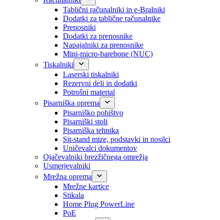
Tablični računalniki in e-Bralniki
Dodatki za tablične računalnike
Prenosniki
Dodatki za prenosnike
Napajalniki za prenosnike
Mini-micro-barebone (NUC)
Tiskalniki
Laserski tiskalniki
Rezervni deli in dodatki
Potrošni material
Pisarniška oprema
Pisarniško pohištvo
Pisarniški stoli
Pisarniška tehnika
Sit-stand mize, podstavki in nosilci
Uničevalci dokumentov
Ojačevalniki brezžičnega omrežja
Usmerjevalniki
Mrežna oprema
Mrežne kartice
Stikala
Home Plug PowerLine
PoE