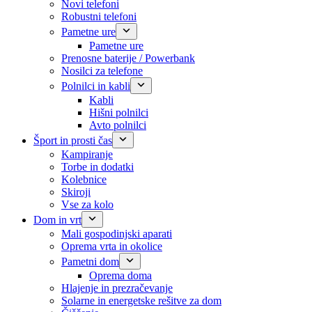
Novi telefoni
Robustni telefoni
Pametne ure
Pametne ure
Prenosne baterije / Powerbank
Nosilci za telefone
Polnilci in kabli
Kabli
Hišni polnilci
Avto polnilci
Šport in prosti čas
Kampiranje
Torbe in dodatki
Kolebnice
Skiroji
Vse za kolo
Dom in vrt
Mali gospodinjski aparati
Oprema vrta in okolice
Pametni dom
Oprema doma
Hlajenje in prezračevanje
Solarne in energetske rešitve za dom