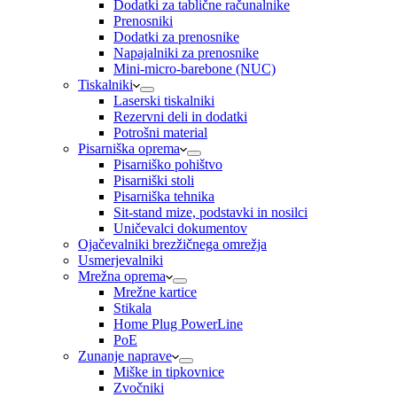
Dodatki za tablične računalnike
Prenosniki
Dodatki za prenosnike
Napajalniki za prenosnike
Mini-micro-barebone (NUC)
Tiskalniki
Laserski tiskalniki
Rezervni deli in dodatki
Potrošni material
Pisarniška oprema
Pisarniško pohištvo
Pisarniški stoli
Pisarniška tehnika
Sit-stand mize, podstavki in nosilci
Uničevalci dokumentov
Ojačevalniki brezžičnega omrežja
Usmerjevalniki
Mrežna oprema
Mrežne kartice
Stikala
Home Plug PowerLine
PoE
Zunanje naprave
Miške in tipkovnice
Zvočniki