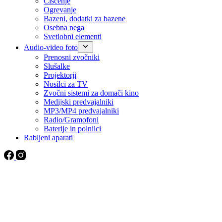
Čiščenje
Ogrevanje
Bazeni, dodatki za bazene
Osebna nega
Svetlobni elementi
Audio-video foto
Prenosni zvočniki
Slušalke
Projektorji
Nosilci za TV
Zvočni sistemi za domači kino
Medijski predvajalniki
MP3/MP4 predvajalniki
Radio/Gramofoni
Baterije in polnilci
Rabljeni aparati