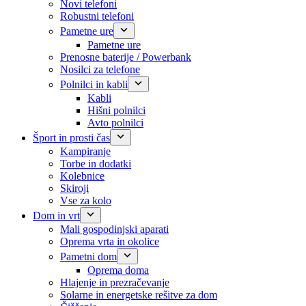
Novi telefoni
Robustni telefoni
Pametne ure
Pametne ure
Prenosne baterije / Powerbank
Nosilci za telefone
Polnilci in kabli
Kabli
Hišni polnilci
Avto polnilci
Šport in prosti čas
Kampiranje
Torbe in dodatki
Kolebnice
Skiroji
Vse za kolo
Dom in vrt
Mali gospodinjski aparati
Oprema vrta in okolice
Pametni dom
Oprema doma
Hlajenje in prezračevanje
Solarne in energetske rešitve za dom