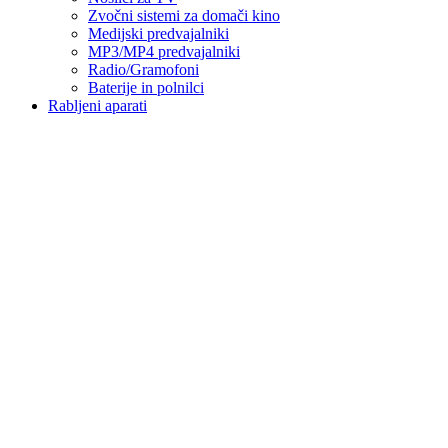
Zvočni sistemi za domači kino
Medijski predvajalniki
MP3/MP4 predvajalniki
Radio/Gramofoni
Baterije in polnilci
Rabljeni aparati