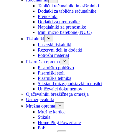
Tablični računalniki in e-Bralniki
Dodatki za tablične računalnike
Prenosniki
Dodatki za prenosnike
Napajalniki za prenosnike
Mini-micro-barebone (NUC)
Tiskalniki
Laserski tiskalniki
Rezervni deli in dodatki
Potrošni material
Pisarniška oprema
Pisarniško pohištvo
Pisarniški stoli
Pisarniška tehnika
Sit-stand mize, podstavki in nosilci
Uničevalci dokumentov
Ojačevalniki brezžičnega omrežja
Usmerjevalniki
Mrežna oprema
Mrežne kartice
Stikala
Home Plug PowerLine
PoE