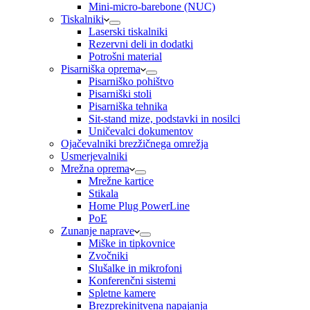
Mini-micro-barebone (NUC)
Tiskalniki
Laserski tiskalniki
Rezervni deli in dodatki
Potrošni material
Pisarniška oprema
Pisarniško pohištvo
Pisarniški stoli
Pisarniška tehnika
Sit-stand mize, podstavki in nosilci
Uničevalci dokumentov
Ojačevalniki brezžičnega omrežja
Usmerjevalniki
Mrežna oprema
Mrežne kartice
Stikala
Home Plug PowerLine
PoE
Zunanje naprave
Miške in tipkovnice
Zvočniki
Slušalke in mikrofoni
Konferenčni sistemi
Spletne kamere
Brezprekinitvena napajanja