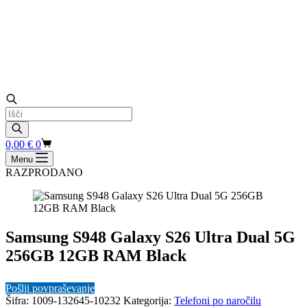
Products
search
Shopping
0,00
€
0
cart
Menu
RAZPRODANO
Samsung S948 Galaxy S26 Ultra Dual 5G
256GB 12GB RAM Black
Pošlji povpraševanje
Šifra:
1009-132645-10232
Kategorija:
Telefoni po naročilu