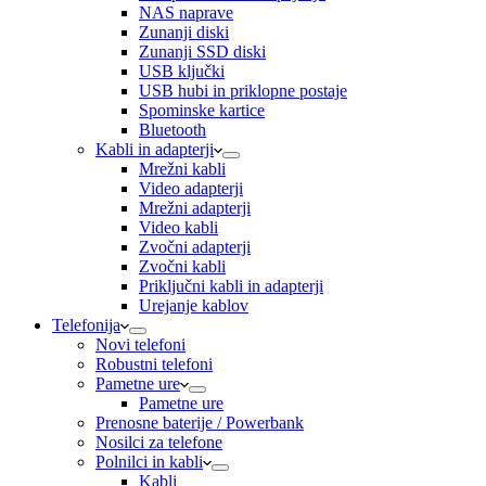
NAS naprave
Zunanji diski
Zunanji SSD diski
USB ključki
USB hubi in priklopne postaje
Spominske kartice
Bluetooth
Kabli in adapterji
Mrežni kabli
Video adapterji
Mrežni adapterji
Video kabli
Zvočni adapterji
Zvočni kabli
Priključni kabli in adapterji
Urejanje kablov
Telefonija
Novi telefoni
Robustni telefoni
Pametne ure
Pametne ure
Prenosne baterije / Powerbank
Nosilci za telefone
Polnilci in kabli
Kabli