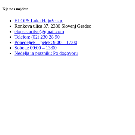
Kje nas najdete
ELOPS Luka Hajnže s.p.
Ronkova ulica 37, 2380 Slovenj Gradec
elops.storitve@gmail.com
Telefon: (02) 230 28 90
Ponedeljek – petek: 9:00 – 17:00
Sobota: 09:00 – 13:00
Nedelja in prazniki: Po dogovoru