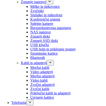
Zunanje naprave
Miške in tipkovnice
Zvočniki
Slušalke in mikrofoni
Konferenčni sistemi
Spletne kamere
Brezprekinitvena napajanja
NAS naprave
Zunanji diski
Zunanji SSD diski
USB ključki
USB hubi in priklopne postaje
Spominske kartice
Bluetooth
Kabli in adapterji
Mrežni kabli
Video adapterji
Mrežni adapterji
Video kabli
Zvočni adapterji
Zvočni kabli
Priključni kabli in adapterji
Urejanje kablov
Telefonija