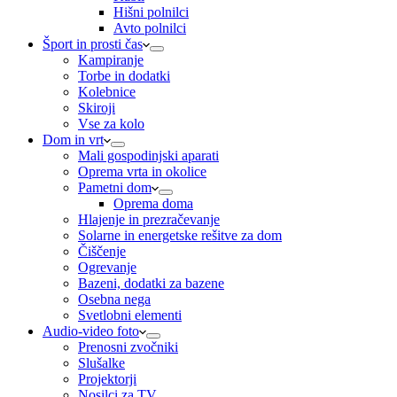
Hišni polnilci
Avto polnilci
Šport in prosti čas
Kampiranje
Torbe in dodatki
Kolebnice
Skiroji
Vse za kolo
Dom in vrt
Mali gospodinjski aparati
Oprema vrta in okolice
Pametni dom
Oprema doma
Hlajenje in prezračevanje
Solarne in energetske rešitve za dom
Čiščenje
Ogrevanje
Bazeni, dodatki za bazene
Osebna nega
Svetlobni elementi
Audio-video foto
Prenosni zvočniki
Slušalke
Projektorji
Nosilci za TV