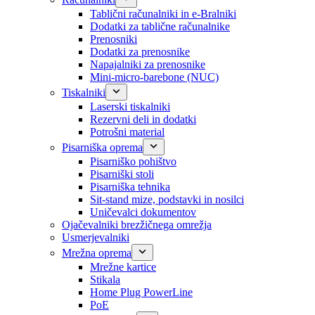
Tablični računalniki in e-Bralniki
Dodatki za tablične računalnike
Prenosniki
Dodatki za prenosnike
Napajalniki za prenosnike
Mini-micro-barebone (NUC)
Tiskalniki
Laserski tiskalniki
Rezervni deli in dodatki
Potrošni material
Pisarniška oprema
Pisarniško pohištvo
Pisarniški stoli
Pisarniška tehnika
Sit-stand mize, podstavki in nosilci
Uničevalci dokumentov
Ojačevalniki brezžičnega omrežja
Usmerjevalniki
Mrežna oprema
Mrežne kartice
Stikala
Home Plug PowerLine
PoE