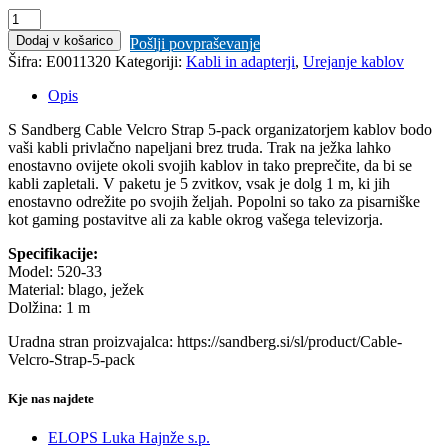
Sandberg
Cable
Dodaj v košarico
Pošlji povpraševanje
Velcro
Šifra:
E0011320
Kategoriji:
Kabli in adapterji
,
Urejanje kablov
Strap
5-
Opis
pack
organizator
S Sandberg Cable Velcro Strap 5-pack organizatorjem kablov bodo
kablov
vaši kabli privlačno napeljani brez truda. Trak na ježka lahko
količina
enostavno ovijete okoli svojih kablov in tako preprečite, da bi se
kabli zapletali. V paketu je 5 zvitkov, vsak je dolg 1 m, ki jih
enostavno odrežite po svojih željah. Popolni so tako za pisarniške
kot gaming postavitve ali za kable okrog vašega televizorja.
Specifikacije:
Model: 520-33
Material: blago, ježek
Dolžina: 1 m
Uradna stran proizvajalca: https://sandberg.si/sl/product/Cable-
Velcro-Strap-5-pack
Kje nas najdete
ELOPS Luka Hajnže s.p.