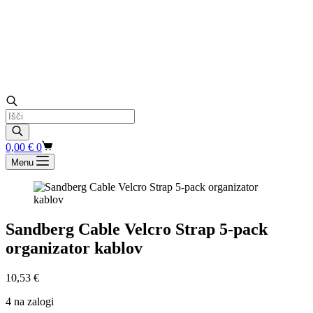
Products
search
Shopping
0,00
€
0
cart
Menu
Sandberg Cable Velcro Strap 5-pack
organizator kablov
10,53
€
4 na zalogi