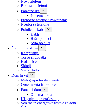
Novi telefoni
Robustni telefoni
Pametne ure
Pametne ure
Prenosne baterije / Powerbank
Nosilci za telefone
Polnilci in kabli
Kabli
Hišni polnilci
Avto polnilci
Šport in prosti čas
Kampiranje
Torbe in dodatki
Kolebnice
Skiroji
Vse za kolo
Dom in vrt
Mali gospodinjski aparati
Oprema vrta in okolice
Pametni dom
Oprema doma
Hlajenje in prezračevanje
Solarne in energetske rešitve za dom