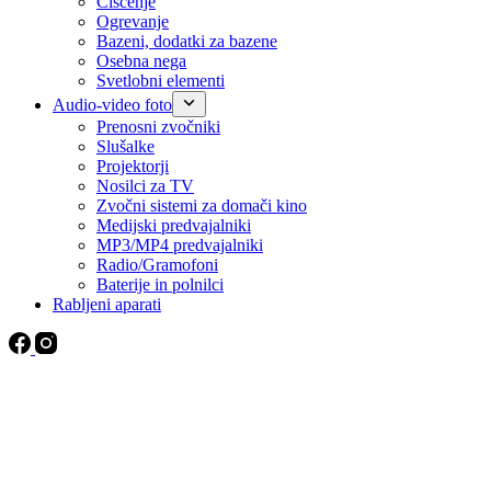
Čiščenje
Ogrevanje
Bazeni, dodatki za bazene
Osebna nega
Svetlobni elementi
Audio-video foto
Prenosni zvočniki
Slušalke
Projektorji
Nosilci za TV
Zvočni sistemi za domači kino
Medijski predvajalniki
MP3/MP4 predvajalniki
Radio/Gramofoni
Baterije in polnilci
Rabljeni aparati