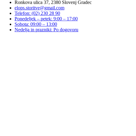
Ronkova ulica 37, 2380 Slovenj Gradec
elops.storitve@gmail.com
Telefon: (02) 230 28 90
Ponedeljek – petek: 9:00 – 17:00
Sobota: 09:00 – 13:00
Nedelja in prazniki: Po dogovoru