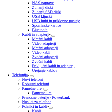
NAS naprave
Zunanji diski
Zunanji SSD diski
USB ključki
USB hubi in priklopne postaje
Spominske kartice
Bluetooth
Kabli in adapterji
Mrežni kabli
Video adapterji
Mrežni adapterji
Video kabli
Zvočni adapterji
Zvočni kabli
Priključni kabli in adapterji
Urejanje kablov
Telefonija
Novi telefoni
Robustni telefoni
Pametne ure
Pametne ure
Prenosne baterije / Powerbank
Nosilci za telefone
Polnilci in kabli
Kabli