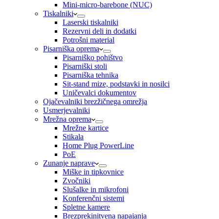
Mini-micro-barebone (NUC)
Tiskalniki
Laserski tiskalniki
Rezervni deli in dodatki
Potrošni material
Pisarniška oprema
Pisarniško pohištvo
Pisarniški stoli
Pisarniška tehnika
Sit-stand mize, podstavki in nosilci
Uničevalci dokumentov
Ojačevalniki brezžičnega omrežja
Usmerjevalniki
Mrežna oprema
Mrežne kartice
Stikala
Home Plug PowerLine
PoE
Zunanje naprave
Miške in tipkovnice
Zvočniki
Slušalke in mikrofoni
Konferenčni sistemi
Spletne kamere
Brezprekinitvena napajanja