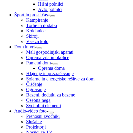
Hišni polnilci
Avto polnilci
Šport in prosti čas
Kampiranje
Torbe in dodatki
Kolebnice
Skiroji
Vse za kolo
Dom in vrt
Mali gospodinjski aparati
Oprema vrta in okolice
Pametni dom
Oprema doma
Hlajenje in prezračevanje
Solarne in energetske rešitve za dom
Čiščenje
Ogrevanje
Bazeni, dodatki za bazene
Osebna nega
Svetlobni elementi
Audio-video foto
Prenosni zvočniki
Slušalke
Projektorji
Nosilci za TV