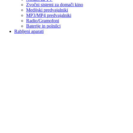
Zvočni sistemi za domači kino
Medijski predvajalniki
MP3/MP4 predvajalniki
Radio/Gramofoni
Baterije in polnilci
Rabljeni aparati