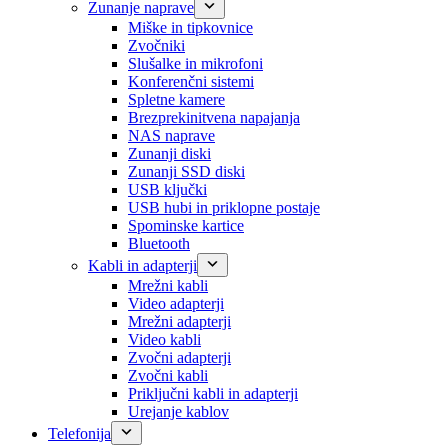
Zunanje naprave
Miške in tipkovnice
Zvočniki
Slušalke in mikrofoni
Konferenčni sistemi
Spletne kamere
Brezprekinitvena napajanja
NAS naprave
Zunanji diski
Zunanji SSD diski
USB ključki
USB hubi in priklopne postaje
Spominske kartice
Bluetooth
Kabli in adapterji
Mrežni kabli
Video adapterji
Mrežni adapterji
Video kabli
Zvočni adapterji
Zvočni kabli
Priključni kabli in adapterji
Urejanje kablov
Telefonija