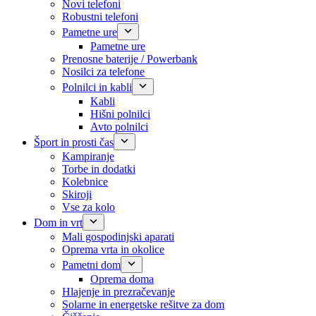
Novi telefoni
Robustni telefoni
Pametne ure
Pametne ure
Prenosne baterije / Powerbank
Nosilci za telefone
Polnilci in kabli
Kabli
Hišni polnilci
Avto polnilci
Šport in prosti čas
Kampiranje
Torbe in dodatki
Kolebnice
Skiroji
Vse za kolo
Dom in vrt
Mali gospodinjski aparati
Oprema vrta in okolice
Pametni dom
Oprema doma
Hlajenje in prezračevanje
Solarne in energetske rešitve za dom