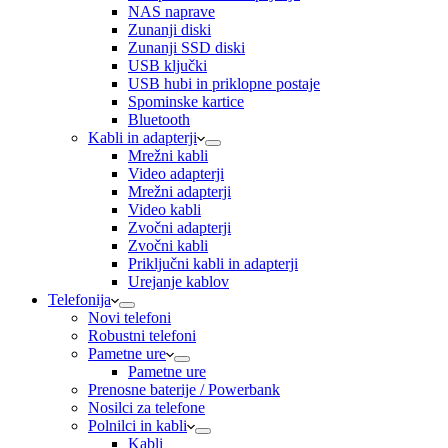
NAS naprave
Zunanji diski
Zunanji SSD diski
USB ključki
USB hubi in priklopne postaje
Spominske kartice
Bluetooth
Kabli in adapterji
Mrežni kabli
Video adapterji
Mrežni adapterji
Video kabli
Zvočni adapterji
Zvočni kabli
Priključni kabli in adapterji
Urejanje kablov
Telefonija
Novi telefoni
Robustni telefoni
Pametne ure
Pametne ure
Prenosne baterije / Powerbank
Nosilci za telefone
Polnilci in kabli
Kabli