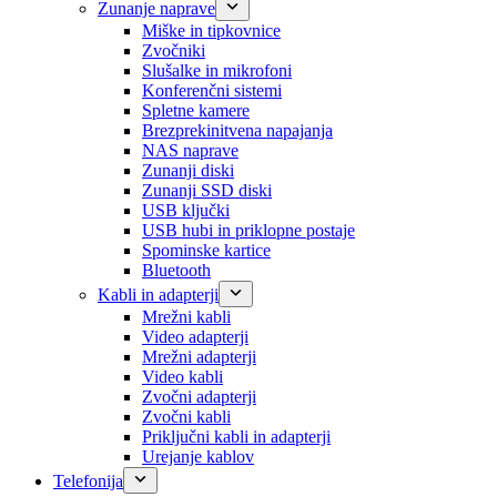
Zunanje naprave
Miške in tipkovnice
Zvočniki
Slušalke in mikrofoni
Konferenčni sistemi
Spletne kamere
Brezprekinitvena napajanja
NAS naprave
Zunanji diski
Zunanji SSD diski
USB ključki
USB hubi in priklopne postaje
Spominske kartice
Bluetooth
Kabli in adapterji
Mrežni kabli
Video adapterji
Mrežni adapterji
Video kabli
Zvočni adapterji
Zvočni kabli
Priključni kabli in adapterji
Urejanje kablov
Telefonija