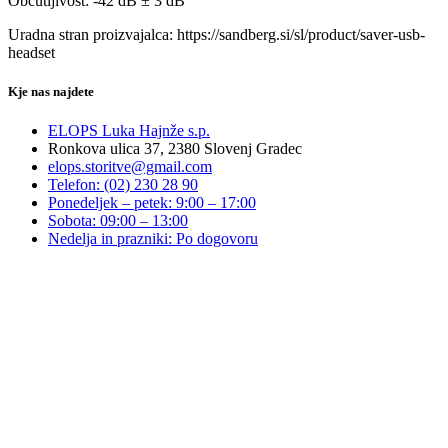
Občutljivost: -42 dB ± 3 dB
Uradna stran proizvajalca: https://sandberg.si/sl/product/saver-usb-
headset
Kje nas najdete
ELOPS Luka Hajnže s.p.
Ronkova ulica 37, 2380 Slovenj Gradec
elops.storitve@gmail.com
Telefon: (02) 230 28 90
Ponedeljek – petek: 9:00 – 17:00
Sobota: 09:00 – 13:00
Nedelja in prazniki: Po dogovoru