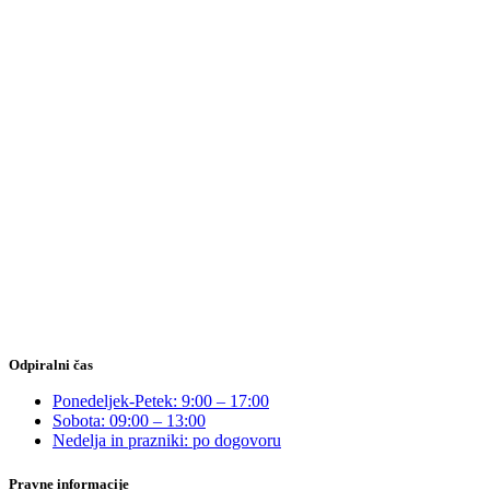
Odpiralni čas
Ponedeljek-Petek: 9:00 – 17:00
Sobota: 09:00 – 13:00
Nedelja in prazniki: po dogovoru
Pravne informacije