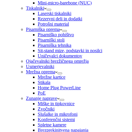
Mini-micro-barebone (NUC)
Tiskalniki
Laserski tiskalniki
Rezervni deli in dodatki
Potrošni material
Pisarniška oprema
Pisarniško pohištvo
Pisarniški stoli
Pisarniška tehnika
Sit-stand mize, podstavki in nosilci
Uničevalci dokumentov
Ojačevalniki brezžičnega omrežja
Usmerjevalniki
Mrežna oprema
Mrežne kartice
Stikala
Home Plug PowerLine
PoE
Zunanje naprave
Miške in tipkovnice
Zvočniki
Slušalke in mikrofoni
Konferenčni sistemi
Spletne kamere
Brezprekinitvena napajanja