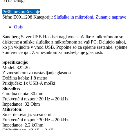
Ni na zalogi
Pošlji povpraševanje
Šifra:
E0011208
Kategoriji:
Slušalke in mikrofoni
,
Zunanje naprave
Opis
Sandberg Saver USB Headset naglavne slušalke z mikrofonom so
diskretne a stilske slušalke z mikrofonom za vaš PC. Delujejo takoj,
ko jih vključite v vhod USB. Popolne so za spletne sestanke, spletne
konference ipd. Z vmesnikom za nastavljanje glasnosti.
Specifikacije:
Model: 325-26
Z vmesnikom za nastavljanje glasnosti
Dolžina kabla: 1,8 metra
Priključek: 1x USB-A moški
Slušalke:
Gonilna enota: 30 mm
Frekvenčni razpon: 20 Hz – 20 kHz
Impedanca: 32 Ohm
Mikrofon:
Smer delovanja: vsesmerni
Frekvenčni razpon: 30 Hz – 20 kHz
Impedanca: 2,2 kOhm