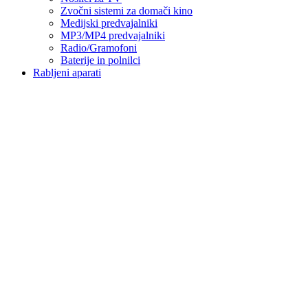
Zvočni sistemi za domači kino
Medijski predvajalniki
MP3/MP4 predvajalniki
Radio/Gramofoni
Baterije in polnilci
Rabljeni aparati