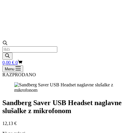
Products
search
Shopping
0,00
€
0
cart
Menu
RAZPRODANO
Sandberg Saver USB Headset naglavne
slušalke z mikrofonom
12,13
€