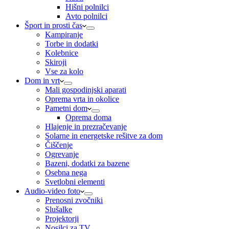
Hišni polnilci
Avto polnilci
Šport in prosti čas
Kampiranje
Torbe in dodatki
Kolebnice
Skiroji
Vse za kolo
Dom in vrt
Mali gospodinjski aparati
Oprema vrta in okolice
Pametni dom
Oprema doma
Hlajenje in prezračevanje
Solarne in energetske rešitve za dom
Čiščenje
Ogrevanje
Bazeni, dodatki za bazene
Osebna nega
Svetlobni elementi
Audio-video foto
Prenosni zvočniki
Slušalke
Projektorji
Nosilci za TV