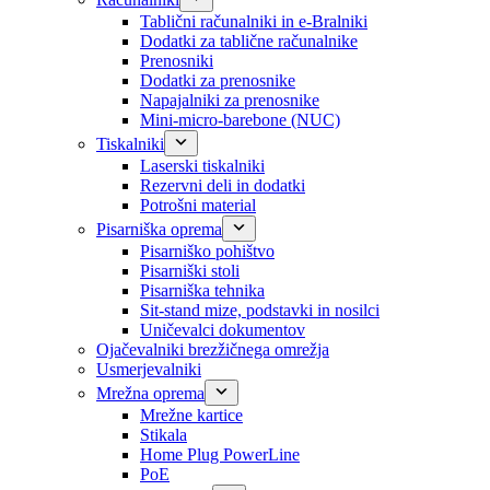
Tablični računalniki in e-Bralniki
Dodatki za tablične računalnike
Prenosniki
Dodatki za prenosnike
Napajalniki za prenosnike
Mini-micro-barebone (NUC)
Tiskalniki
Laserski tiskalniki
Rezervni deli in dodatki
Potrošni material
Pisarniška oprema
Pisarniško pohištvo
Pisarniški stoli
Pisarniška tehnika
Sit-stand mize, podstavki in nosilci
Uničevalci dokumentov
Ojačevalniki brezžičnega omrežja
Usmerjevalniki
Mrežna oprema
Mrežne kartice
Stikala
Home Plug PowerLine
PoE