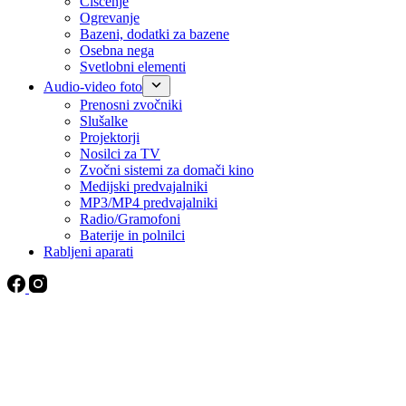
Čiščenje
Ogrevanje
Bazeni, dodatki za bazene
Osebna nega
Svetlobni elementi
Audio-video foto
Prenosni zvočniki
Slušalke
Projektorji
Nosilci za TV
Zvočni sistemi za domači kino
Medijski predvajalniki
MP3/MP4 predvajalniki
Radio/Gramofoni
Baterije in polnilci
Rabljeni aparati