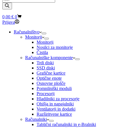
search
Shopping
0,00
€
0
cart
Prijava
Računalništvo
Monitorji
Monitorji
Nosilci za monitorje
Čistila
Računalniške komponente
Trdi diski
SSD diski
Grafične kartice
Optične enote
Osnovne plošče
Pomnilniški moduli
Procesorji
Hladilniki za procesorje
Ohišja in napajalniki
Ventilatorji in dodatki
Razširitvene kartice
Računalniki
Tablični računalniki in e-Bralniki