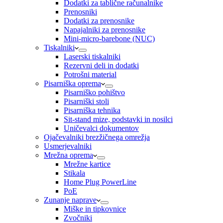
Dodatki za tablične računalnike
Prenosniki
Dodatki za prenosnike
Napajalniki za prenosnike
Mini-micro-barebone (NUC)
Tiskalniki
Laserski tiskalniki
Rezervni deli in dodatki
Potrošni material
Pisarniška oprema
Pisarniško pohištvo
Pisarniški stoli
Pisarniška tehnika
Sit-stand mize, podstavki in nosilci
Uničevalci dokumentov
Ojačevalniki brezžičnega omrežja
Usmerjevalniki
Mrežna oprema
Mrežne kartice
Stikala
Home Plug PowerLine
PoE
Zunanje naprave
Miške in tipkovnice
Zvočniki