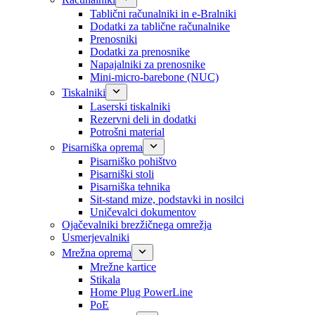
Tablični računalniki in e-Bralniki
Dodatki za tablične računalnike
Prenosniki
Dodatki za prenosnike
Napajalniki za prenosnike
Mini-micro-barebone (NUC)
Tiskalniki
Laserski tiskalniki
Rezervni deli in dodatki
Potrošni material
Pisarniška oprema
Pisarniško pohištvo
Pisarniški stoli
Pisarniška tehnika
Sit-stand mize, podstavki in nosilci
Uničevalci dokumentov
Ojačevalniki brezžičnega omrežja
Usmerjevalniki
Mrežna oprema
Mrežne kartice
Stikala
Home Plug PowerLine
PoE