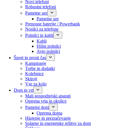
Novi telefoni
Robustni telefoni
Pametne ure
Pametne ure
Prenosne baterije / Powerbank
Nosilci za telefone
Polnilci in kabli
Kabli
Hišni polnilci
Avto polnilci
Šport in prosti čas
Kampiranje
Torbe in dodatki
Kolebnice
Skiroji
Vse za kolo
Dom in vrt
Mali gospodinjski aparati
Oprema vrta in okolice
Pametni dom
Oprema doma
Hlajenje in prezračevanje
Solarne in energetske rešitve za dom