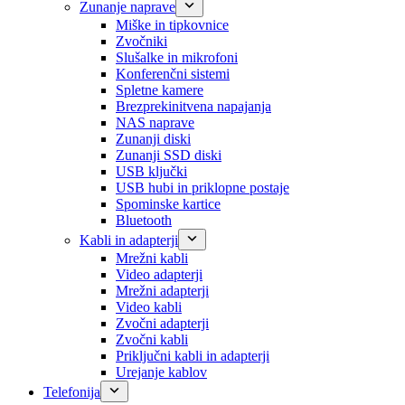
Zunanje naprave
Miške in tipkovnice
Zvočniki
Slušalke in mikrofoni
Konferenčni sistemi
Spletne kamere
Brezprekinitvena napajanja
NAS naprave
Zunanji diski
Zunanji SSD diski
USB ključki
USB hubi in priklopne postaje
Spominske kartice
Bluetooth
Kabli in adapterji
Mrežni kabli
Video adapterji
Mrežni adapterji
Video kabli
Zvočni adapterji
Zvočni kabli
Priključni kabli in adapterji
Urejanje kablov
Telefonija