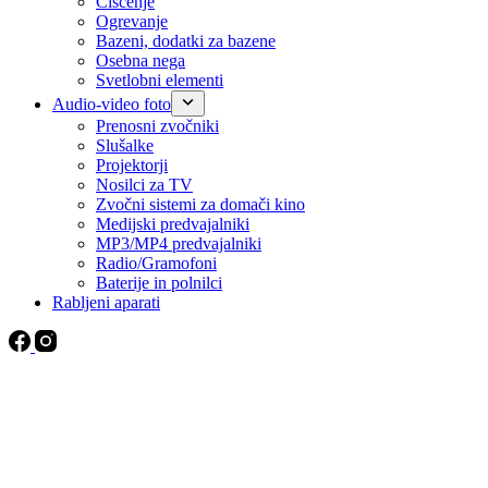
Čiščenje
Ogrevanje
Bazeni, dodatki za bazene
Osebna nega
Svetlobni elementi
Audio-video foto
Prenosni zvočniki
Slušalke
Projektorji
Nosilci za TV
Zvočni sistemi za domači kino
Medijski predvajalniki
MP3/MP4 predvajalniki
Radio/Gramofoni
Baterije in polnilci
Rabljeni aparati