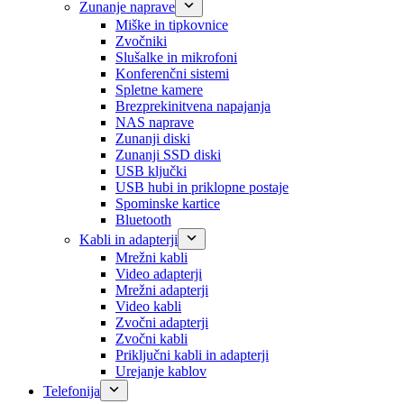
Zunanje naprave
Miške in tipkovnice
Zvočniki
Slušalke in mikrofoni
Konferenčni sistemi
Spletne kamere
Brezprekinitvena napajanja
NAS naprave
Zunanji diski
Zunanji SSD diski
USB ključki
USB hubi in priklopne postaje
Spominske kartice
Bluetooth
Kabli in adapterji
Mrežni kabli
Video adapterji
Mrežni adapterji
Video kabli
Zvočni adapterji
Zvočni kabli
Priključni kabli in adapterji
Urejanje kablov
Telefonija