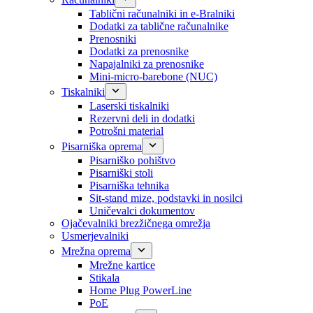
Tablični računalniki in e-Bralniki
Dodatki za tablične računalnike
Prenosniki
Dodatki za prenosnike
Napajalniki za prenosnike
Mini-micro-barebone (NUC)
Tiskalniki
Laserski tiskalniki
Rezervni deli in dodatki
Potrošni material
Pisarniška oprema
Pisarniško pohištvo
Pisarniški stoli
Pisarniška tehnika
Sit-stand mize, podstavki in nosilci
Uničevalci dokumentov
Ojačevalniki brezžičnega omrežja
Usmerjevalniki
Mrežna oprema
Mrežne kartice
Stikala
Home Plug PowerLine
PoE