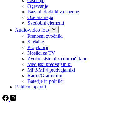
Čiščenje
Ogrevanje
Bazeni, dodatki za bazene
Osebna nega
Svetlobni elementi
Audio-video foto
Prenosni zvočniki
Slušalke
Projektorji
Nosilci za TV
Zvočni sistemi za domači kino
Medijski predvajalniki
MP3/MP4 predvajalniki
Radio/Gramofoni
Baterije in polnilci
Rabljeni aparati