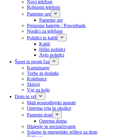
Novi telefoni
Robustni telefoni
Pametne ure
Pametne ure
Prenosne baterije / Powerbank
Nosilci za telefone
Polnilci in kabli
Kabli
Hišni polnilci
Avto polnilci
Šport in prosti čas
Kampiranje
Torbe in dodatki
Kolebnice
Skiroji
Vse za kolo
Dom in vrt
Mali gospodinjski aparati
Oprema vrta in okolice
Pametni dom
Oprema doma
Hlajenje in prezračevanje
Solarne in energetske rešitve za dom