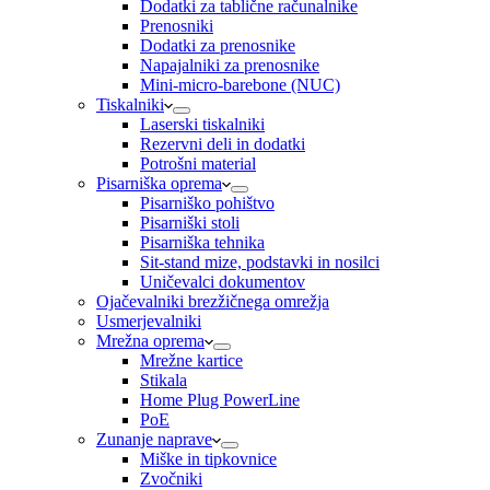
Dodatki za tablične računalnike
Prenosniki
Dodatki za prenosnike
Napajalniki za prenosnike
Mini-micro-barebone (NUC)
Tiskalniki
Laserski tiskalniki
Rezervni deli in dodatki
Potrošni material
Pisarniška oprema
Pisarniško pohištvo
Pisarniški stoli
Pisarniška tehnika
Sit-stand mize, podstavki in nosilci
Uničevalci dokumentov
Ojačevalniki brezžičnega omrežja
Usmerjevalniki
Mrežna oprema
Mrežne kartice
Stikala
Home Plug PowerLine
PoE
Zunanje naprave
Miške in tipkovnice
Zvočniki