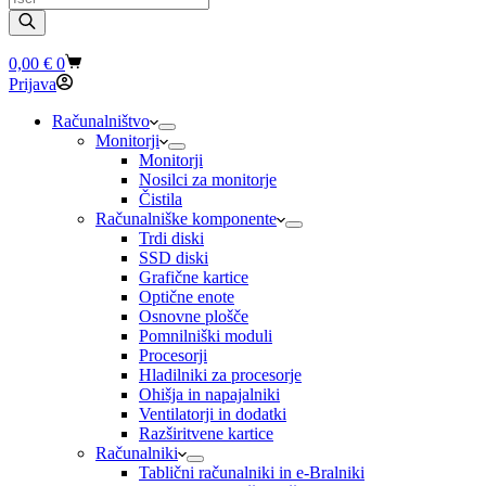
search
Shopping
0,00
€
0
cart
Prijava
Računalništvo
Monitorji
Monitorji
Nosilci za monitorje
Čistila
Računalniške komponente
Trdi diski
SSD diski
Grafične kartice
Optične enote
Osnovne plošče
Pomnilniški moduli
Procesorji
Hladilniki za procesorje
Ohišja in napajalniki
Ventilatorji in dodatki
Razširitvene kartice
Računalniki
Tablični računalniki in e-Bralniki